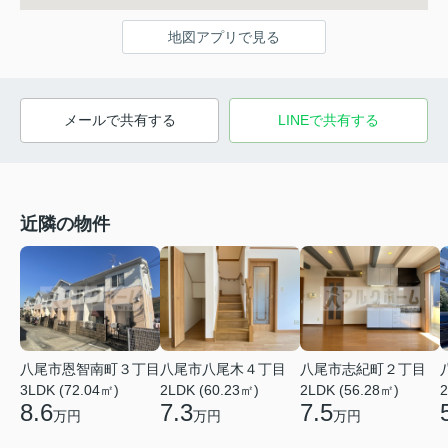
地図アプリで見る
メールで共有する
LINEで共有する
近隣の物件
八尾市恩智南町３丁目
八尾市八尾木４丁目
八尾市志紀町２丁目
3LDK (72.04㎡)
2LDK (60.23㎡)
2LDK (56.28㎡)
2
8.6
7.3
7.5
万円
万円
万円