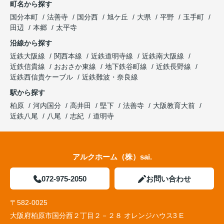
町名から探す
国分本町
法善寺
国分西
旭ケ丘
大県
平野
玉手町
田辺
本郷
太平寺
沿線から探す
近鉄大阪線
関西本線
近鉄道明寺線
近鉄南大阪線
近鉄信貴線
おおさか東線
地下鉄谷町線
近鉄長野線
近鉄西信貴ケーブル
近鉄難波・奈良線
駅から探す
柏原
河内国分
高井田
堅下
法善寺
大阪教育大前
近鉄八尾
八尾
志紀
道明寺
アルクホーム（株）sai.
072-975-2050
お問い合わせ
〒582-0025
大阪府柏原市国分西２丁目２－２８ オレンジハウス3 E