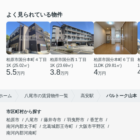
よく見られている物件
柏原市国分本町４丁目
柏原市国分西１丁目
柏原市国分本町６丁目
1K (25.02㎡)
1K (23.69㎡)
1LDK (29.81㎡)
1
5.5
3.8
4
万円
万円
万円
ホーム
八尾市の賃貸物件一覧
高安駅
パルトーク山本
市区町村から探す
柏原市
八尾市
藤井寺市
羽曳野市
香芝市
南河内郡太子町
北葛城郡王寺町
大阪市平野区
南河内郡河南町