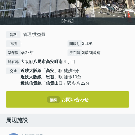
【外観】
- 管理/共益費 -
賃料
-
3LDK
面積
間取り
築27年
3階/3階建
築年数
所在階
大阪府
八尾市
高安町南
４丁目
所在地
近鉄大阪線
「
高安
」駅 徒歩9分
交通
近鉄大阪線
「
恩智
」駅 徒歩10分
近鉄信貴線
「
信貴山口
」駅 徒歩22分
お問い合わせ
無料
周辺施設