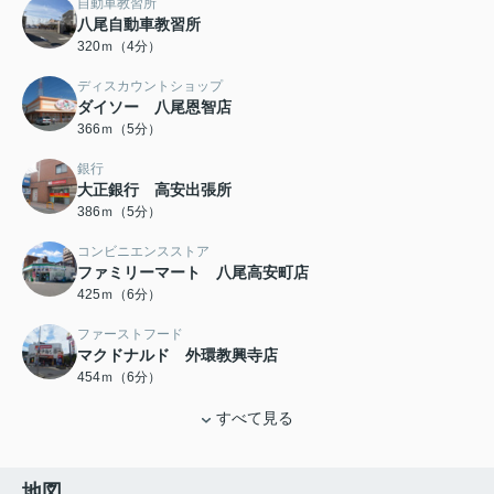
自動車教習所
八尾自動車教習所
320ｍ（4分）
ディスカウントショップ
ダイソー 八尾恩智店
366ｍ（5分）
銀行
大正銀行 高安出張所
386ｍ（5分）
コンビニエンスストア
ファミリーマート 八尾高安町店
425ｍ（6分）
ファーストフード
マクドナルド 外環教興寺店
454ｍ（6分）
すべて見る
地図