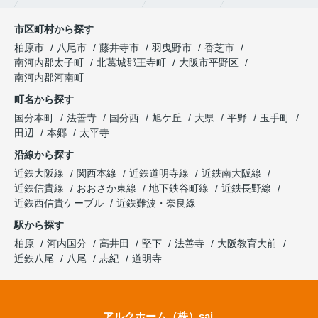
市区町村から探す
柏原市
八尾市
藤井寺市
羽曳野市
香芝市
南河内郡太子町
北葛城郡王寺町
大阪市平野区
南河内郡河南町
町名から探す
国分本町
法善寺
国分西
旭ケ丘
大県
平野
玉手町
田辺
本郷
太平寺
沿線から探す
近鉄大阪線
関西本線
近鉄道明寺線
近鉄南大阪線
近鉄信貴線
おおさか東線
地下鉄谷町線
近鉄長野線
近鉄西信貴ケーブル
近鉄難波・奈良線
駅から探す
柏原
河内国分
高井田
堅下
法善寺
大阪教育大前
近鉄八尾
八尾
志紀
道明寺
アルクホーム（株）sai.