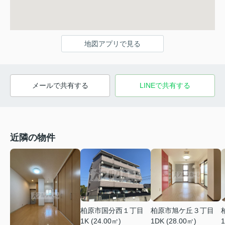
地図アプリで見る
メールで共有する
LINEで共有する
近隣の物件
柏原市国分西１丁目
柏原市旭ケ丘３丁目
1K (24.00㎡)
1DK (28.00㎡)
1