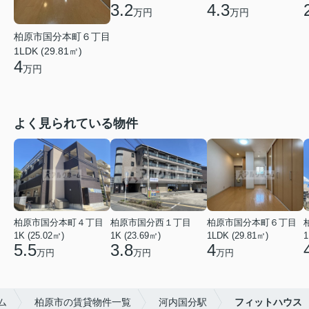
3.2
4.3
万円
万円
柏原市国分本町６丁目
1LDK (29.81㎡)
4
万円
よく見られている物件
柏原市国分本町４丁目
柏原市国分西１丁目
柏原市国分本町６丁目
1K (25.02㎡)
1K (23.69㎡)
1LDK (29.81㎡)
1
5.5
3.8
4
万円
万円
万円
ム
柏原市の賃貸物件一覧
河内国分駅
フィットハウス