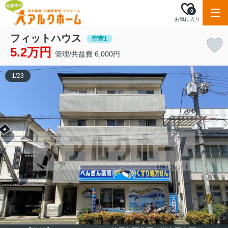
0
お気に入り
フィットハウス
空室1
5.2万円
管理/共益費 6,000円
1
/
23