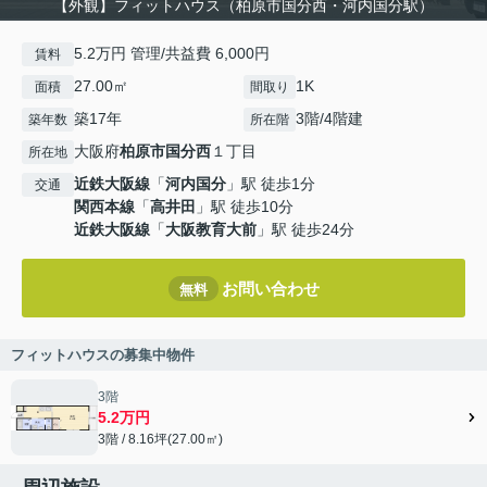
【外観】フィットハウス（柏原市国分西・河内国分駅）
5.2万円 管理/共益費 6,000円
賃料
27.00㎡
1K
面積
間取り
築17年
3階/4階建
築年数
所在階
大阪府
柏原市
国分西
１丁目
所在地
近鉄大阪線
「
河内国分
」駅 徒歩1分
交通
関西本線
「
高井田
」駅 徒歩10分
近鉄大阪線
「
大阪教育大前
」駅 徒歩24分
お問い合わせ
無料
フィットハウスの募集中物件
3階
5.2万円
3階 / 8.16坪(27.00㎡)