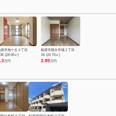
柏原市旭ケ丘３丁目
柏原市国分市場２丁目
DK (28.00㎡)
1K (20.70㎡)
.3
2.95
万円
万円