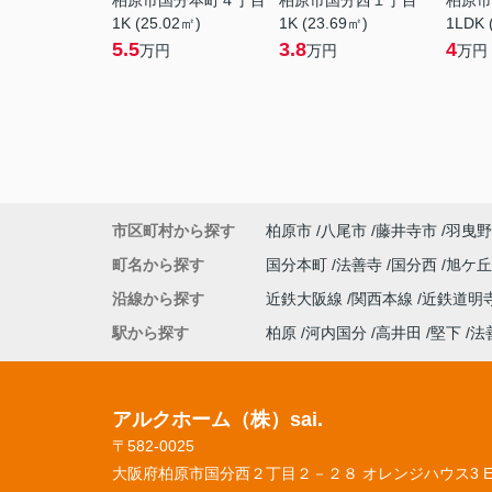
柏原市国分本町４丁目
柏原市国分西１丁目
柏原市
1K (25.02㎡)
1K (23.69㎡)
1LDK 
5.5
3.8
4
万円
万円
万円
市区町村から探す
柏原市
八尾市
藤井寺市
羽曳野
町名から探す
国分本町
法善寺
国分西
旭ケ
沿線から探す
近鉄大阪線
関西本線
近鉄道明
駅から探す
柏原
河内国分
高井田
堅下
法
アルクホーム（株）sai.
〒582-0025
大阪府柏原市国分西２丁目２－２８ オレンジハウス3 