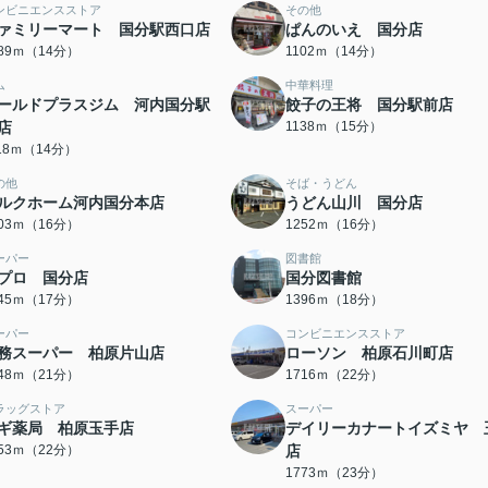
ンビニエンスストア
その他
ァミリーマート 国分駅西口店
ぱんのいえ 国分店
089ｍ（14分）
1102ｍ（14分）
ム
中華料理
ールドプラスジム 河内国分駅
餃子の王将 国分駅前店
店
1138ｍ（15分）
118ｍ（14分）
の他
そば・うどん
ルクホーム河内国分本店
うどん山川 国分店
203ｍ（16分）
1252ｍ（16分）
ーパー
図書館
プロ 国分店
国分図書館
345ｍ（17分）
1396ｍ（18分）
ーパー
コンビニエンスストア
務スーパー 柏原片山店
ローソン 柏原石川町店
648ｍ（21分）
1716ｍ（22分）
ラッグストア
スーパー
ギ薬局 柏原玉手店
デイリーカナートイズミヤ 
753ｍ（22分）
店
1773ｍ（23分）