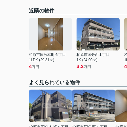
近隣の物件
柏原市国分本町６丁目
柏原市国分西１丁目
1LDK (29.81㎡)
1K (24.00㎡)
1
4
3.2
4
万円
万円
よく見られている物件