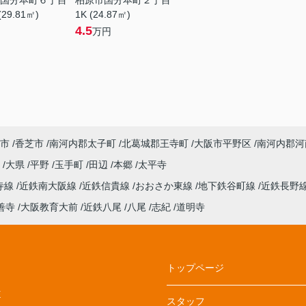
国分本町６丁目
柏原市国分本町２丁目
(29.81㎡)
1K (24.87㎡)
4.5
万円
市
香芝市
南河内郡太子町
北葛城郡王寺町
大阪市平野区
南河内郡河
丘
大県
平野
玉手町
田辺
本郷
太平寺
寺線
近鉄南大阪線
近鉄信貴線
おおさか東線
地下鉄谷町線
近鉄長野
善寺
大阪教育大前
近鉄八尾
八尾
志紀
道明寺
トップページ
E
スタッフ