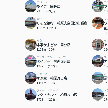
デパート
コ
ライフ 国分店
フ
994ｍ（13分）
1
銀行
ジ
りそな銀行 柏原支店国分出張所
ワ
1111ｍ（14分）
前
1
弁当
そ
本家かまどや 国分店
ア
1194ｍ（15分）
1
ディスカウントショップ
ス
ダイソー 河内国分店
ア
1272ｍ（16分）
1
ファーストフード
ス
すき家 柏原片山店
業
1487ｍ（19分）
1
ファーストフード
ド
マクドナルド 柏原片山店
ス
1728ｍ（22分）
1