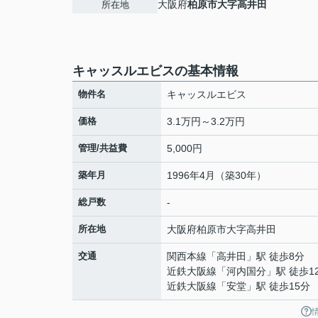
大阪府
柏原市
大字高井田
所在地
キャッスルエビスの基本情報
物件名
キャッスルエビス
価格
3.1万円～3.2万円
管理/共益費
5,000円
築年月
1996年4月（築30年）
総戸数
-
所在地
大阪府
柏原市
大字高井田
交通
関西本線
「
高井田
」駅 徒歩8分
近鉄大阪線
「
河内国分
」駅 徒歩1
近鉄大阪線
「
安堂
」駅 徒歩15分