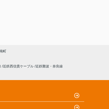
南町
線
近鉄西信貴ケーブル
近鉄難波・奈良線