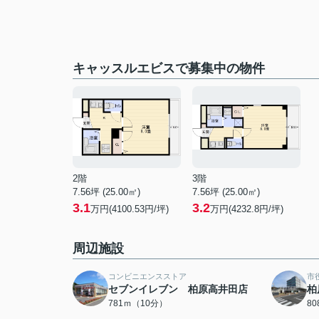
キャッスルエビスで募集中の物件
2階
3階
7.56坪 (25.00㎡)
7.56坪 (25.00㎡)
3.1
3.2
万円(4100.53円/坪)
万円(4232.8円/坪)
周辺施設
コンビニエンスストア
市
セブンイレブン 柏原高井田店
柏
781ｍ（10分）
8