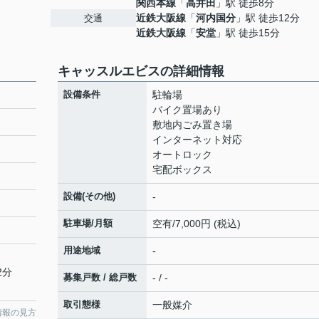
関西本線
「
高井田
」駅 徒歩8分
近鉄大阪線
「
河内国分
」駅 徒歩12分
交通
近鉄大阪線
「
安堂
」駅 徒歩15分
キャッスルエビスの詳細情報
設備条件
駐輪場
バイク置場あり
敷地内ごみ置き場
インターネット対応
オートロック
宅配ボックス
設備(その他)
-
駐車場/月額
空有/7,000円 (税込)
用途地域
-
2分
募集戸数 / 総戸数
- / -
取引態様
一般媒介
情報の見方