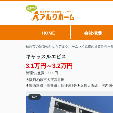
HOME
会社概要
柏原市の賃貸物件ならアルクホーム
柏原市の賃貸物件一
キャッスルエビス
3.1万円～3.2万円
管理/共益費 5,000円
大阪府
柏原市
大字高井田
関西本線「高井田」駅徒歩8分
近鉄大阪線「河内国
1
/
24