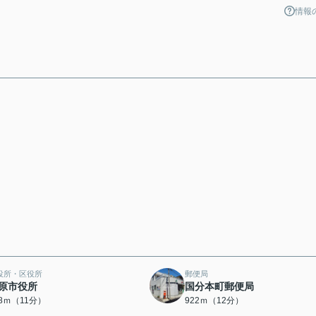
情報
役所・区役所
郵便局
原市役所
国分本町郵便局
08ｍ（11分）
922ｍ（12分）