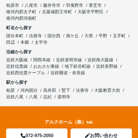
柏原市
八尾市
藤井寺市
羽曳野市
香芝市
南河内郡太子町
北葛城郡王寺町
大阪市平野区
南河内郡河南町
町名から探す
国分本町
法善寺
国分西
旭ケ丘
大県
平野
玉手町
田辺
本郷
太平寺
沿線から探す
近鉄大阪線
関西本線
近鉄道明寺線
近鉄南大阪線
近鉄信貴線
おおさか東線
地下鉄谷町線
近鉄長野線
近鉄西信貴ケーブル
近鉄難波・奈良線
駅から探す
柏原
河内国分
高井田
堅下
法善寺
大阪教育大前
近鉄八尾
八尾
志紀
道明寺
アルクホーム（株）sai.
072-975-2050
お問い合わせ