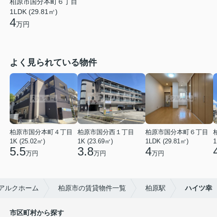
柏原市国分本町６丁目
1LDK (29.81㎡)
4
万円
よく見られている物件
柏原市国分本町４丁目
柏原市国分西１丁目
柏原市国分本町６丁目
1K (25.02㎡)
1K (23.69㎡)
1LDK (29.81㎡)
1
5.5
3.8
4
万円
万円
万円
アルクホーム
柏原市の賃貸物件一覧
柏原駅
ハイツ幸
市区町村から探す