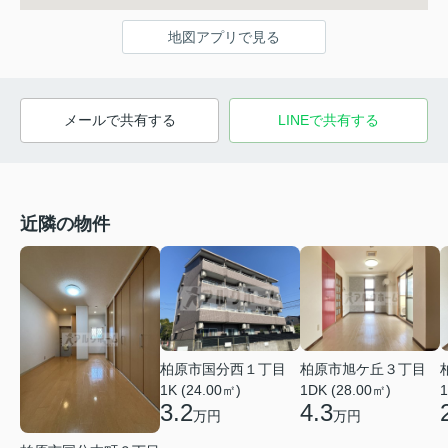
地図アプリで見る
メールで共有する
LINEで共有する
近隣の物件
柏原市国分西１丁目
柏原市旭ケ丘３丁目
1K (24.00㎡)
1DK (28.00㎡)
1
3.2
4.3
万円
万円