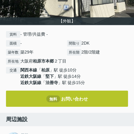
【外観】
- 管理/共益費 -
賃料
-
2DK
面積
間取り
築29年
2階/2階建
築年数
所在階
大阪府
柏原市
本郷
２丁目
所在地
関西本線
「
柏原
」駅 徒歩10分
交通
近鉄大阪線
「
堅下
」駅 徒歩14分
近鉄大阪線
「
法善寺
」駅 徒歩15分
お問い合わせ
無料
周辺施設