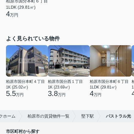
柏原市国分本町６丁目
1LDK (29.81㎡)
4
万円
よく見られている物件
柏原市国分本町４丁目
柏原市国分西１丁目
柏原市国分本町６丁目
1K (25.02㎡)
1K (23.69㎡)
1LDK (29.81㎡)
1
5.5
3.8
4
万円
万円
万円
クホーム
柏原市の賃貸物件一覧
堅下駅
パストラル光
市区町村から探す