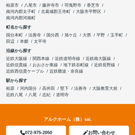
柏原市
八尾市
藤井寺市
羽曳野市
香芝市
南河内郡太子町
北葛城郡王寺町
大阪市平野区
南河内郡河南町
町名から探す
国分本町
法善寺
国分西
旭ケ丘
大県
平野
玉手町
田辺
本郷
太平寺
沿線から探す
近鉄大阪線
関西本線
近鉄道明寺線
近鉄南大阪線
近鉄信貴線
おおさか東線
地下鉄谷町線
近鉄長野線
近鉄西信貴ケーブル
近鉄難波・奈良線
駅から探す
柏原
河内国分
高井田
堅下
法善寺
大阪教育大前
近鉄八尾
八尾
志紀
道明寺
アルクホーム（株）sai.
072-975-2050
お問い合わせ