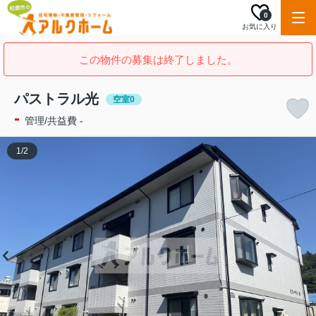
0
お気に入り
この物件の募集は終了しました。
パストラル光
空室0
-
管理/共益費 -
1
/
2