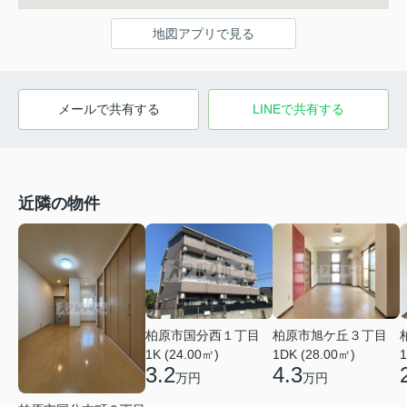
地図アプリで見る
メールで共有する
LINEで共有する
近隣の物件
柏原市国分西１丁目
柏原市旭ケ丘３丁目
1K (24.00㎡)
1DK (28.00㎡)
1
3.2
4.3
万円
万円