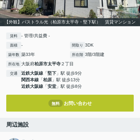
【外観】パストラル光（柏原市太平寺・堅下駅） 賃貸マンション
- 管理/共益費 -
賃料
-
3DK
面積
間取り
築33年
3階/3階建
築年数
所在階
大阪府
柏原市
太平寺
２丁目
所在地
近鉄大阪線
「
堅下
」駅 徒歩9分
交通
関西本線
「
柏原
」駅 徒歩13分
近鉄大阪線
「
安堂
」駅 徒歩8分
お問い合わせ
無料
周辺施設