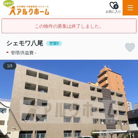
0
お気に入り
この物件の募集は終了しました。
シェモワ八尾
空室0
-
管理/共益費 -
1
/
3