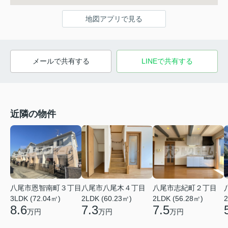
地図アプリで見る
メールで共有する
LINEで共有する
近隣の物件
八尾市恩智南町３丁目
八尾市八尾木４丁目
八尾市志紀町２丁目
3LDK (72.04㎡)
2LDK (60.23㎡)
2LDK (56.28㎡)
2
8.6
7.3
7.5
万円
万円
万円