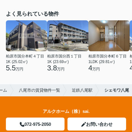
よく見られている物件
柏原市国分本町４丁目
柏原市国分西１丁目
柏原市国分本町６丁目
1K (25.02㎡)
1K (23.69㎡)
1LDK (29.81㎡)
1
5.5
3.8
4
万円
万円
万円
ーム
八尾市の賃貸物件一覧
近鉄八尾駅
シェモワ八尾
アルクホーム（株）sai.
072-975-2050
お問い合わせ