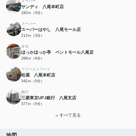
スーパー
サンディ 八尾本町店
183ｍ（3分）
スーパー
スーパーはやし 八尾モール店
213ｍ（3分）
弁当
ほっかほっか亭 ペントモール八尾店
268ｍ（4分）
ファーストフード
松屋 八尾本町店
342ｍ（5分）
銀行
三菱東京UFJ銀行 八尾支店
377ｍ（5分）
すべて見る
地図