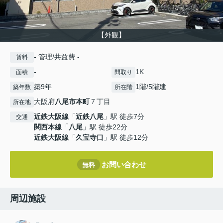
【外観】
- 管理/共益費 -
賃料
-
1K
面積
間取り
築9年
1階/5階建
築年数
所在階
大阪府
八尾市
本町
７丁目
所在地
近鉄大阪線
「
近鉄八尾
」駅 徒歩7分
交通
関西本線
「
八尾
」駅 徒歩22分
近鉄大阪線
「
久宝寺口
」駅 徒歩12分
お問い合わせ
無料
周辺施設