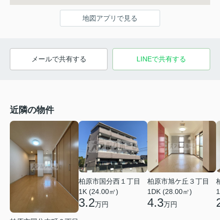
地図アプリで見る
メールで共有する
LINEで共有する
近隣の物件
柏原市国分西１丁目
柏原市旭ケ丘３丁目
1K (24.00㎡)
1DK (28.00㎡)
1
3.2
4.3
万円
万円