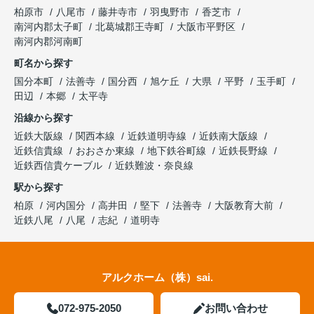
柏原市
八尾市
藤井寺市
羽曳野市
香芝市
南河内郡太子町
北葛城郡王寺町
大阪市平野区
南河内郡河南町
町名から探す
国分本町
法善寺
国分西
旭ケ丘
大県
平野
玉手町
田辺
本郷
太平寺
沿線から探す
近鉄大阪線
関西本線
近鉄道明寺線
近鉄南大阪線
近鉄信貴線
おおさか東線
地下鉄谷町線
近鉄長野線
近鉄西信貴ケーブル
近鉄難波・奈良線
駅から探す
柏原
河内国分
高井田
堅下
法善寺
大阪教育大前
近鉄八尾
八尾
志紀
道明寺
アルクホーム（株）sai.
072-975-2050
お問い合わせ