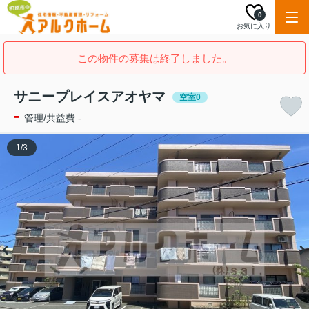
0
お気に入り
この物件の募集は終了しました。
サニープレイスアオヤマ
空室0
-
管理/共益費 -
1
/
3