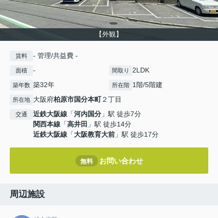
【外観】
- 管理/共益費 -
賃料
-
2LDK
面積
間取り
築32年
1階/5階建
築年数
所在階
大阪府
柏原市
国分本町
２丁目
所在地
近鉄大阪線
「
河内国分
」駅 徒歩7分
交通
関西本線
「
高井田
」駅 徒歩14分
近鉄大阪線
「
大阪教育大前
」駅 徒歩17分
お問い合わせ
無料
周辺施設