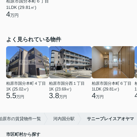
柏原市国分本町６丁目
1LDK (29.81㎡)
4
万円
よく見られている物件
柏原市国分本町４丁目
柏原市国分西１丁目
柏原市国分本町６丁目
1K (25.02㎡)
1K (23.69㎡)
1LDK (29.81㎡)
1
5.5
3.8
4
万円
万円
万円
柏原市の賃貸物件一覧
河内国分駅
サニープレイスアオヤマ
市区町村から探す