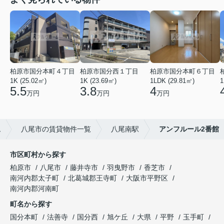
柏原市国分本町４丁目
柏原市国分西１丁目
柏原市国分本町６丁目
1K (25.02㎡)
1K (23.69㎡)
1LDK (29.81㎡)
1
5.5
3.8
4
万円
万円
万円
ム
八尾市の賃貸物件一覧
八尾南駅
アンフルール2番館
市区町村から探す
柏原市
八尾市
藤井寺市
羽曳野市
香芝市
南河内郡太子町
北葛城郡王寺町
大阪市平野区
南河内郡河南町
町名から探す
国分本町
法善寺
国分西
旭ケ丘
大県
平野
玉手町