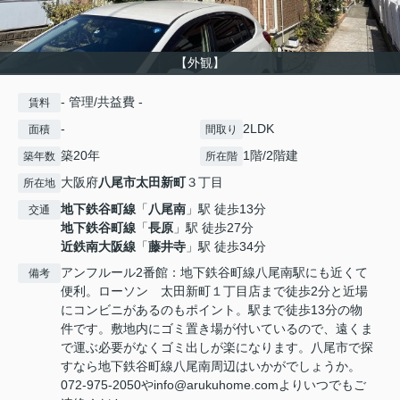
【外観】
- 管理/共益費 -
賃料
-
2LDK
面積
間取り
築20年
1階/2階建
築年数
所在階
大阪府
八尾市
太田新町
３丁目
所在地
地下鉄谷町線
「
八尾南
」駅 徒歩13分
交通
地下鉄谷町線
「
長原
」駅 徒歩27分
近鉄南大阪線
「
藤井寺
」駅 徒歩34分
アンフルール2番館：地下鉄谷町線八尾南駅にも近くて
備考
便利。ローソン 太田新町１丁目店まで徒歩2分と近場
にコンビニがあるのもポイント。駅まで徒歩13分の物
件です。敷地内にゴミ置き場が付いているので、遠くま
で運ぶ必要がなくゴミ出しが楽になります。八尾市で探
すなら地下鉄谷町線八尾南周辺はいかがでしょうか。
072-975-2050やinfo@arukuhome.comよりいつでもご