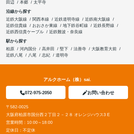
田辺
本郷
太平寺
沿線から探す
近鉄大阪線
関西本線
近鉄道明寺線
近鉄南大阪線
近鉄信貴線
おおさか東線
地下鉄谷町線
近鉄長野線
近鉄西信貴ケーブル
近鉄難波・奈良線
駅から探す
柏原
河内国分
高井田
堅下
法善寺
大阪教育大前
近鉄八尾
八尾
志紀
道明寺
アルクホーム（株）sai.
072-975-2050
お問い合わせ
〒582-0025
大阪府柏原市国分西２丁目２－２８ オレンジハウス3 E
営業時間：
10:00～18:00
定休日：
不定休