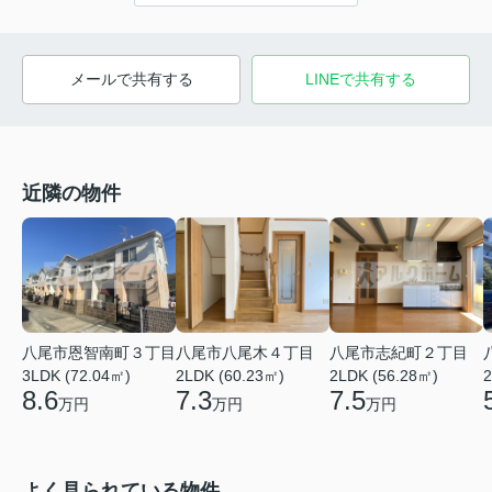
メールで共有する
LINEで共有する
近隣の物件
八尾市恩智南町３丁目
八尾市八尾木４丁目
八尾市志紀町２丁目
3LDK (72.04㎡)
2LDK (60.23㎡)
2LDK (56.28㎡)
2
8.6
7.3
7.5
万円
万円
万円
よく見られている物件