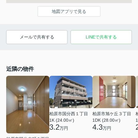
地図アプリで見る
メールで共有する
LINEで共有する
近隣の物件
柏原市国分西１丁目
柏原市旭ケ丘３丁目
1K (24.00㎡)
1DK (28.00㎡)
1
3.2
4.3
万円
万円