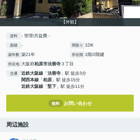
【外観】
- 管理/共益費 -
賃料
-
1DK
面積
間取り
築21年
1階/2階建
築年数
所在階
大阪府
柏原市
法善寺
３丁目
所在地
近鉄大阪線
「
法善寺
」駅 徒歩3分
交通
関西本線
「
柏原
」駅 徒歩15分
近鉄大阪線
「
堅下
」駅 徒歩11分
お問い合わせ
無料
周辺施設