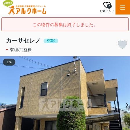
0
お気に入り
この物件の募集は終了しました。
カーサセレノ
空室0
-
管理/共益費 -
1
/
4