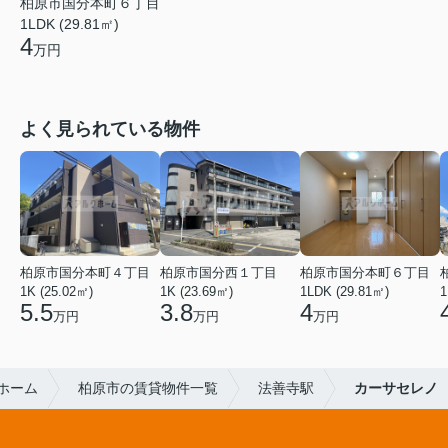
柏原市国分本町６丁目
1LDK (29.81㎡)
4
万円
よく見られている物件
柏原市国分本町４丁目
柏原市国分西１丁目
柏原市国分本町６丁目
1K (25.02㎡)
1K (23.69㎡)
1LDK (29.81㎡)
1
5.5
3.8
4
万円
万円
万円
ホーム
柏原市の賃貸物件一覧
法善寺駅
カーサセレノ