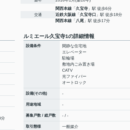
2016年1月(築10年)
築年
関西本線
「
久宝寺
」駅 徒歩6分
近鉄大阪線
「
久宝寺口
」駅 徒歩18分
交通
関西本線
「
八尾
」駅 徒歩17分
ルミエール久宝寺1の詳細情報
設備条件
閑静な住宅地
エレベーター
駐輪場
敷地内ごみ置き場
CATV
光ファイバー
オートロック
設備(その他)
-
用途地域
-
募集戸数 / 総戸数
- / -
8分
取引態様
一般媒介