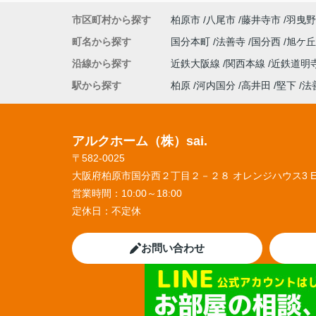
市区町村から探す
柏原市
八尾市
藤井寺市
羽曳野
町名から探す
国分本町
法善寺
国分西
旭ケ
沿線から探す
近鉄大阪線
関西本線
近鉄道明
駅から探す
柏原
河内国分
高井田
堅下
法
アルクホーム（株）sai.
〒582-0025
大阪府柏原市国分西２丁目２－２８ オレンジハウス3 
営業時間：
10:00～18:00
定休日：
不定休
お問い合わせ