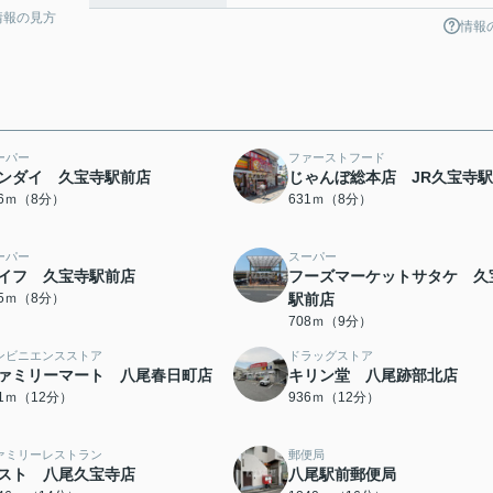
情報の見方
情報
ーパー
ファーストフード
ンダイ 久宝寺駅前店
じゃんぼ総本店 JR久宝寺
26ｍ（8分）
631ｍ（8分）
ーパー
スーパー
イフ 久宝寺駅前店
フーズマーケットサタケ 久
35ｍ（8分）
駅前店
708ｍ（9分）
ンビニエンスストア
ドラッグストア
ァミリーマート 八尾春日町店
キリン堂 八尾跡部北店
81ｍ（12分）
936ｍ（12分）
ァミリーレストラン
郵便局
スト 八尾久宝寺店
八尾駅前郵便局