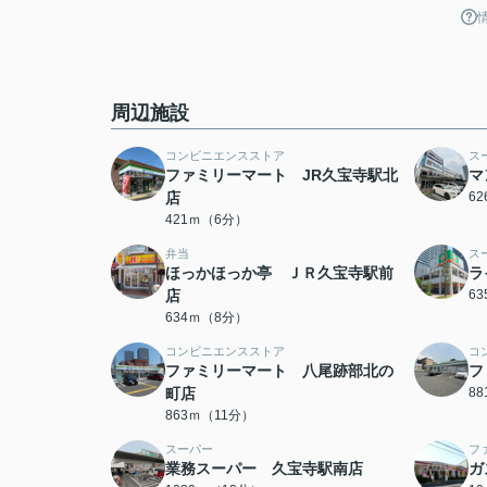
周辺施設
コンビニエンスストア
ス
ファミリーマート JR久宝寺駅北
マ
店
6
421ｍ（6分）
弁当
ス
ほっかほっか亭 ＪＲ久宝寺駅前
ラ
店
6
634ｍ（8分）
コンビニエンスストア
コ
ファミリーマート 八尾跡部北の
フ
町店
8
863ｍ（11分）
スーパー
フ
業務スーパー 久宝寺駅南店
ガ