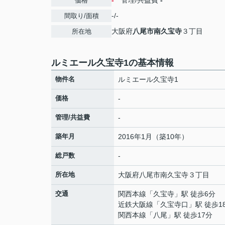
-
管理/共益費
-
価格
-/-
間取り/面積
大阪府
八尾市
南久宝寺
３丁目
所在地
ルミエール久宝寺1の基本情報
物件名
ルミエール久宝寺1
価格
-
管理/共益費
-
築年月
2016年1月（築10年）
総戸数
-
所在地
大阪府
八尾市
南久宝寺
３丁目
交通
関西本線
「
久宝寺
」駅 徒歩6分
近鉄大阪線
「
久宝寺口
」駅 徒歩1
関西本線
「
八尾
」駅 徒歩17分