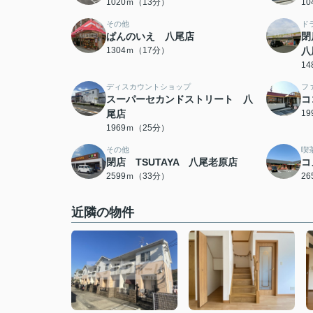
1020ｍ（13分）
1
その他
ド
ぱんのいえ 八尾店
閉
1304ｍ（17分）
八
1
ディスカウントショップ
フ
スーパーセカンドストリート 八
コ
尾店
1
1969ｍ（25分）
その他
喫
閉店 TSUTAYA 八尾老原店
コ
2599ｍ（33分）
2
近隣の物件