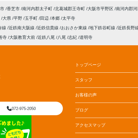
市
香芝市
南河内郡太子町
北葛城郡王寺町
大阪市平野区
南河内郡河
丘
大県
平野
玉手町
田辺
本郷
太平寺
寺線
近鉄南大阪線
近鉄信貴線
おおさか東線
地下鉄谷町線
近鉄長野
善寺
大阪教育大前
近鉄八尾
八尾
志紀
道明寺
トップページ
E
スタッフ
お客様の声
072-975-2050
ブログ
アクセスマップ