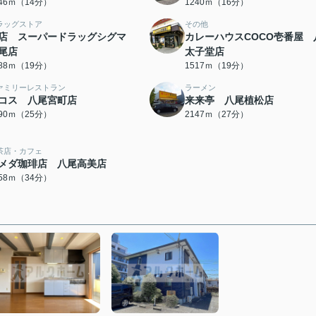
046ｍ（14分）
1240ｍ（16分）
ラッグストア
その他
店 スーパードラッグシグマ
カレーハウスCOCO壱番屋 
尾店
太子堂店
488ｍ（19分）
1517ｍ（19分）
ァミリーレストラン
ラーメン
コス 八尾宮町店
来来亭 八尾植松店
990ｍ（25分）
2147ｍ（27分）
茶店・カフェ
メダ珈琲店 八尾高美店
658ｍ（34分）