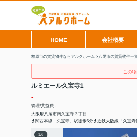
HOME
会社概要
柏原市の賃貸物件ならアルクホーム
八尾市の賃貸物件一
この物
ルミエール久宝寺1
-
管理/共益費 -
大阪府
八尾市
南久宝寺
３丁目
関西本線「久宝寺」駅徒歩6分
近鉄大阪線「久宝寺
1
/
6