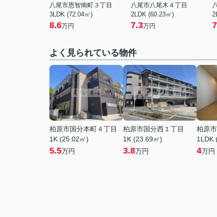
八尾市恩智南町３丁目
八尾市八尾木４丁目
3LDK (72.04㎡)
2LDK (60.23㎡)
2
8.6
7.3
7
万円
万円
よく見られている物件
柏原市国分本町４丁目
柏原市国分西１丁目
柏原市
1K (25.02㎡)
1K (23.69㎡)
1LDK 
5.5
3.8
4
万円
万円
万円