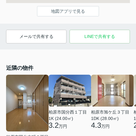
地図アプリで見る
メールで共有する
LINEで共有する
近隣の物件
柏原市国分西１丁目
柏原市旭ケ丘３丁目
1K (24.00㎡)
1DK (28.00㎡)
1
3.2
4.3
万円
万円