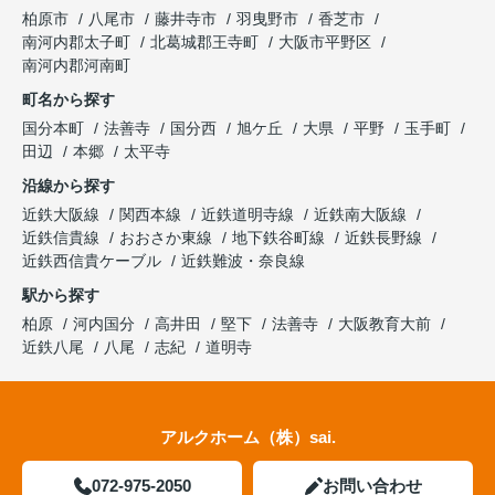
柏原市
八尾市
藤井寺市
羽曳野市
香芝市
南河内郡太子町
北葛城郡王寺町
大阪市平野区
南河内郡河南町
町名から探す
国分本町
法善寺
国分西
旭ケ丘
大県
平野
玉手町
田辺
本郷
太平寺
沿線から探す
近鉄大阪線
関西本線
近鉄道明寺線
近鉄南大阪線
近鉄信貴線
おおさか東線
地下鉄谷町線
近鉄長野線
近鉄西信貴ケーブル
近鉄難波・奈良線
駅から探す
柏原
河内国分
高井田
堅下
法善寺
大阪教育大前
近鉄八尾
八尾
志紀
道明寺
アルクホーム（株）sai.
072-975-2050
お問い合わせ