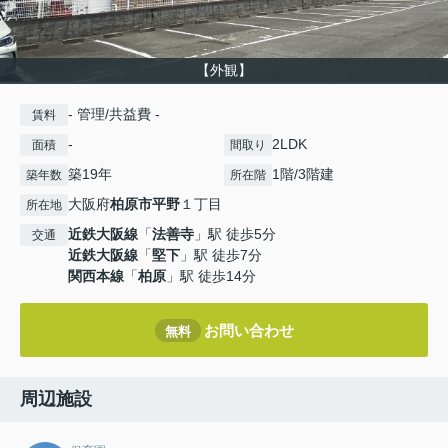
【外観】
- 管理/共益費 -
賃料
-
2LDK
面積
間取り
築19年
1階/3階建
築年数
所在階
大阪府
柏原市
平野
１丁目
所在地
近鉄大阪線
「
法善寺
」駅 徒歩5分
交通
近鉄大阪線
「
堅下
」駅 徒歩7分
関西本線
「
柏原
」駅 徒歩14分
お問い合わせ
無料
周辺施設