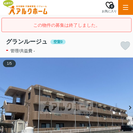
0
お気に入り
この物件の募集は終了しました。
グランルージュ
空室0
-
管理/共益費 -
1
/
5