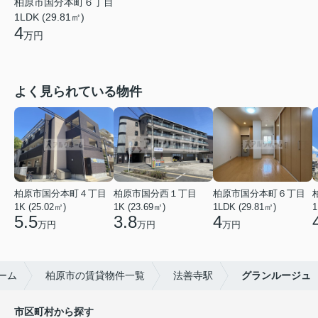
柏原市国分本町６丁目
1LDK (29.81㎡)
4
万円
よく見られている物件
柏原市国分本町４丁目
柏原市国分西１丁目
柏原市国分本町６丁目
1K (25.02㎡)
1K (23.69㎡)
1LDK (29.81㎡)
1
5.5
3.8
4
万円
万円
万円
ーム
柏原市の賃貸物件一覧
法善寺駅
グランルージュ
市区町村から探す