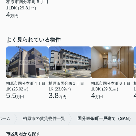
柏原市国分本町６丁目
1LDK (29.81㎡)
4
万円
よく見られている物件
柏原市国分本町４丁目
柏原市国分西１丁目
柏原市国分本町６丁目
1K (25.02㎡)
1K (23.69㎡)
1LDK (29.81㎡)
1
5.5
3.8
4
万円
万円
万円
ホーム
柏原市の賃貸物件一覧
国分東条町一戸建て（SAN）
市区町村から探す