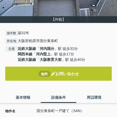
【外観】
築32年
築年数
大阪府柏原市国分東条町
所在地
近鉄大阪線
「
河内国分
」駅 徒歩32分
交通
関西本線
「
河内堅上
」駅 徒歩17分
近鉄大阪線
「
大阪教育大前
」駅 徒歩40分
お問い合わせ
無料
基本情報
設備条件
周辺環境
国分東条町一戸建て（SAN）
物件名