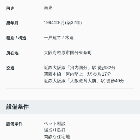
南東
向き
1994年5月(築32年)
築年月
一戸建て / 木造
種別 / 構造
大阪府
柏原市
国分東条町
所在地
近鉄大阪線
「
河内国分
」駅 徒歩32分
交通
関西本線
「
河内堅上
」駅 徒歩17分
近鉄大阪線
「
大阪教育大前
」駅 徒歩40分
設備条件
ペット相談
設備条件
陽当り良好
閑静な住宅地