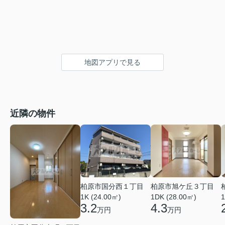
地図アプリで見る
近隣の物件
柏原市国分西１丁目
柏原市旭ケ丘３丁目
1K (24.00㎡)
1DK (28.00㎡)
1
3.2
4.3
万円
万円