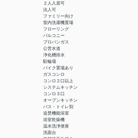
２人入居可
法人可
ファミリー向け
室内洗濯機置場
フローリング
バルコニー
プロパンガス
公営水道
浄化槽排水
駐輪場
バイク置場あり
ガスコンロ
コンロ２口以上
システムキッチン
コンロ３口
オープンキッチン
バス・トイレ別
追焚機能浴室
浴室乾燥機
温水洗浄便座
洗面台