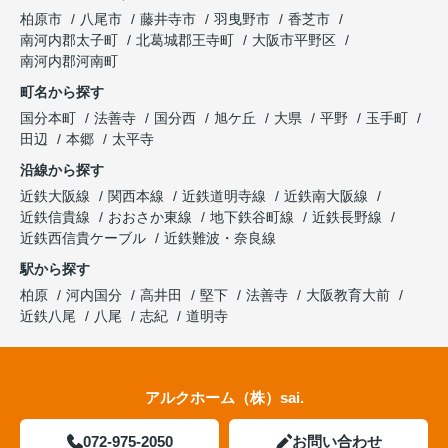
柏原市
八尾市
藤井寺市
羽曳野市
香芝市
南河内郡太子町
北葛城郡王寺町
大阪市平野区
南河内郡河南町
町名から探す
国分本町
法善寺
国分西
旭ケ丘
大県
平野
玉手町
田辺
本郷
太平寺
沿線から探す
近鉄大阪線
関西本線
近鉄道明寺線
近鉄南大阪線
近鉄信貴線
おおさか東線
地下鉄谷町線
近鉄長野線
近鉄西信貴ケーブル
近鉄難波・奈良線
駅から探す
柏原
河内国分
高井田
堅下
法善寺
大阪教育大前
近鉄八尾
八尾
志紀
道明寺
アルクホーム（株）sai.
072-975-2050
お問い合わせ