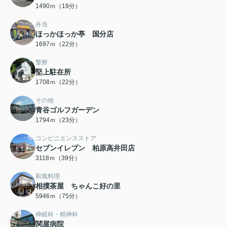
1490ｍ（19分）
弁当
ほっかほっか亭 国分店
1697ｍ（22分）
警察
堅上駐在所
1708ｍ（22分）
その他
青谷ゴルフガーデン
1794ｍ（23分）
コンビニエンスストア
セブンイレブン 柏原高井田店
3118ｍ（39分）
和風料理
相撲茶屋 ちゃんこ好の里
5946ｍ（75分）
神経科・精神科
関屋病院