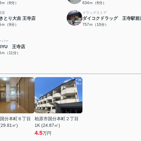
03ｍ（8分）
634ｍ（8分）
酒屋
ドラッグストア
きとり大吉 王寺店
ダイコクドラッグ 王寺駅前
45ｍ（9分）
757ｍ（10分）
ーパー
EIYU 王寺店
15ｍ（11分）
国分本町６丁目
柏原市国分本町２丁目
(29.81㎡)
1K (24.87㎡)
4.5
万円