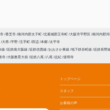
市
香芝市
南河内郡太子町
北葛城郡王寺町
大阪市平野区
南河内郡河
丘
大県
平野
玉手町
田辺
本郷
太平寺
寺線
近鉄南大阪線
近鉄信貴線
おおさか東線
地下鉄谷町線
近鉄長野
善寺
大阪教育大前
近鉄八尾
八尾
志紀
道明寺
トップページ
E
スタッフ
お客様の声