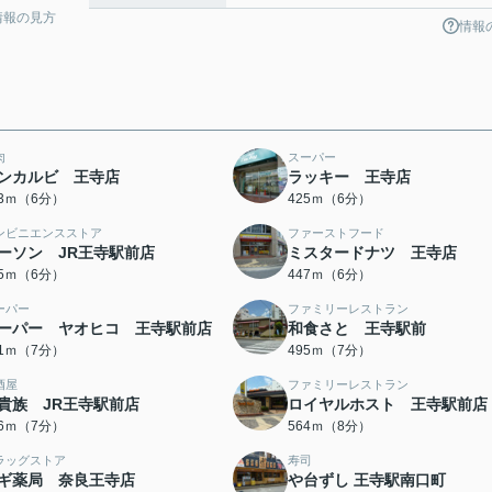
情報の見方
情報
肉
スーパー
ンカルビ 王寺店
ラッキー 王寺店
13ｍ（6分）
425ｍ（6分）
ンビニエンスストア
ファーストフード
ーソン JR王寺駅前店
ミスタードナツ 王寺店
35ｍ（6分）
447ｍ（6分）
ーパー
ファミリーレストラン
ーパー ヤオヒコ 王寺駅前店
和食さと 王寺駅前
81ｍ（7分）
495ｍ（7分）
酒屋
ファミリーレストラン
貴族 JR王寺駅前店
ロイヤルホスト 王寺駅前店
16ｍ（7分）
564ｍ（8分）
ラッグストア
寿司
ギ薬局 奈良王寺店
や台ずし 王寺駅南口町