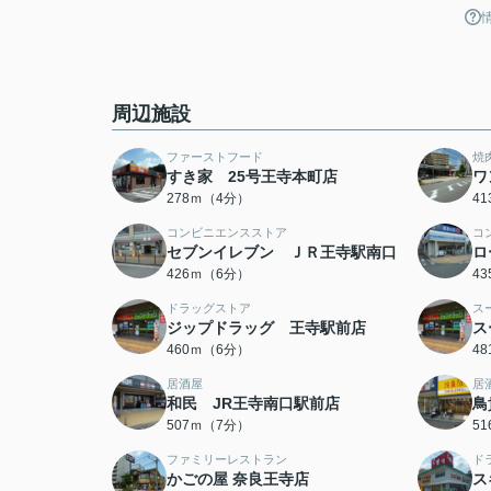
周辺施設
ファーストフード
焼
すき家 25号王寺本町店
ワ
278ｍ（4分）
4
コンビニエンスストア
コ
セブンイレブン ＪＲ王寺駅南口
ロ
426ｍ（6分）
4
ドラッグストア
ス
ジップドラッグ 王寺駅前店
ス
460ｍ（6分）
4
居酒屋
居
和民 JR王寺南口駅前店
鳥
507ｍ（7分）
5
ファミリーレストラン
ド
かごの屋 奈良王寺店
ス