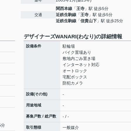
2003年1月(築23年)
築年
関西本線
「
王寺
」駅 徒歩5分
近鉄生駒線
「
王寺
」駅 徒歩5分
交通
近鉄生駒線
「
信貴山下
」駅 徒歩25分
デザイナーズWANARI(わなり)の詳細情報
設備条件
駐輪場
バイク置場あり
敷地内ごみ置き場
インターネット対応
オートロック
宅配ボックス
防犯カメラ
設備(その他)
-
用途地域
-
募集戸数 / 総戸数
- / -
5分
取引態様
一般媒介