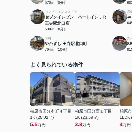
570ｍ（8分）
6
コンビニエンスストア
居
セブンイレブン ハートインＪＲ
や
王寺駅北口店
6
638ｍ（8分）
寿司
ス
や台ずし 王寺駅北口町
S
764ｍ（10分）
8
よく見られている物件
柏原市国分本町４丁目
柏原市国分西１丁目
柏原市
1K (25.02㎡)
1K (23.69㎡)
1LDK 
5.5
3.8
4
万円
万円
万円