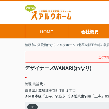
HOME
会社概要
柏原市の賃貸物件ならアルクホーム
北葛城郡王寺町の賃
この物
デザイナーズWANARI(わなり)
-
管理/共益費 -
奈良県
北葛城郡王寺町
本町
１丁目
関西本線「王寺」駅徒歩5分
近鉄生駒線「王寺」駅
1
/
5