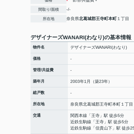
-
管理/共益費
-
価格
-/-
間取り/面積
奈良県
北葛城郡王寺町
本町
１丁目
所在地
デザイナーズWANARI(わなり)の基本情報
物件名
デザイナーズWANARI(わなり)
価格
-
管理/共益費
-
築年月
2003年1月（築23年）
総戸数
-
所在地
奈良県
北葛城郡王寺町
本町
１丁目
交通
関西本線
「
王寺
」駅 徒歩5分
近鉄生駒線
「
王寺
」駅 徒歩5分
近鉄生駒線
「
信貴山下
」駅 徒歩2