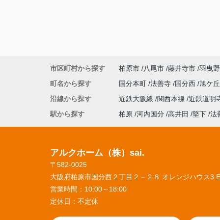
市区町村から探す
柏原市
八尾市
藤井寺市
羽曳野
町名から探す
国分本町
法善寺
国分西
旭ケ
沿線から探す
近鉄大阪線
関西本線
近鉄道明
駅から探す
柏原
河内国分
高井田
堅下
法
アルクホーム（株）sai.
〒582-0025
大阪府柏原市国分西２丁目２－２８ オレンジハウス3 
営業時間：
10:00～18:00
定休日：
不定休