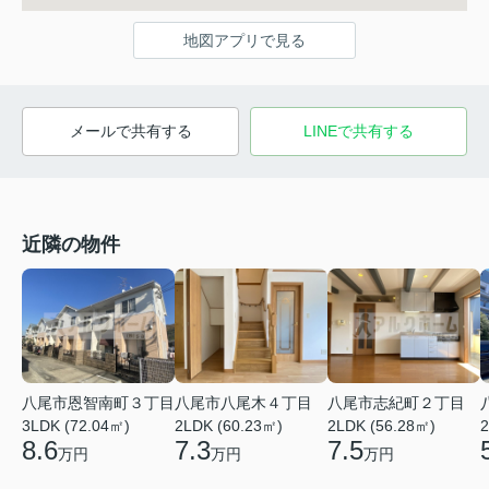
地図アプリで見る
メールで共有する
LINEで共有する
近隣の物件
八尾市恩智南町３丁目
八尾市八尾木４丁目
八尾市志紀町２丁目
3LDK (72.04㎡)
2LDK (60.23㎡)
2LDK (56.28㎡)
2
8.6
7.3
7.5
万円
万円
万円