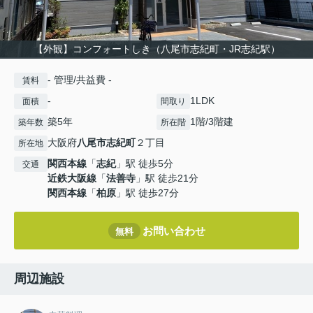
【外観】コンフォートしき（八尾市志紀町・JR志紀駅）
- 管理/共益費 -
賃料
-
1LDK
面積
間取り
築5年
1階/3階建
築年数
所在階
大阪府
八尾市
志紀町
２丁目
所在地
関西本線
「
志紀
」駅 徒歩5分
交通
近鉄大阪線
「
法善寺
」駅 徒歩21分
関西本線
「
柏原
」駅 徒歩27分
お問い合わせ
無料
周辺施設