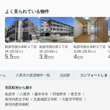
よく見られている物件
柏原市国分本町４丁目
柏原市国分西１丁目
柏原市国分本町６丁目
1K (25.02㎡)
1K (23.69㎡)
1LDK (29.81㎡)
1
5.5
3.8
4
万円
万円
万円
ーム
八尾市の賃貸物件一覧
志紀駅
コンフォートしき
市区町村から探す
柏原市
八尾市
藤井寺市
羽曳野市
香芝市
南河内郡太子町
北葛城郡王寺町
大阪市平野区
南河内郡河南町