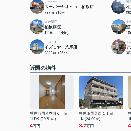
スーパー
警
スーパーヤオヒコ 柏原店
柏
787ｍ（10分）
8
総合病院
中
柏原病院
堅
1119ｍ（14分）
1
デパート
そ
イズミヤ 八尾店
ア
2823ｍ（36分）
3
近隣の物件
柏原市国分本町６丁目
柏原市国分西１丁目
1LDK (29.81㎡)
1K (24.00㎡)
1
4
3.2
4
万円
万円