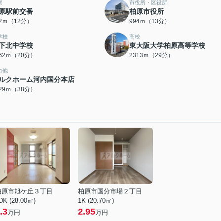
察
市役所・区役所
原駅前交番
柏原市役所
92ｍ（12分）
994ｍ（13分）
学校
高校
下北中学校
東大阪大学柏原高等学校
562ｍ（20分）
2313ｍ（29分）
の他
ルクホーム河内国分本店
029ｍ（38分）
柏原市旭ケ丘３丁目
柏原市国分市場２丁目
DK (28.00㎡)
1K (20.70㎡)
.3
2.95
万円
万円