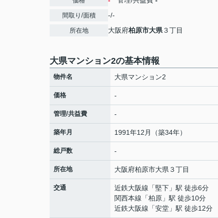
-
管理/共益費
-
価格
-/-
間取り/面積
大阪府
柏原市
大県
３丁目
所在地
大県マンション2の基本情報
物件名
大県マンション2
価格
-
管理/共益費
-
築年月
1991年12月（築34年）
総戸数
-
所在地
大阪府
柏原市
大県
３丁目
交通
近鉄大阪線
「
堅下
」駅 徒歩6分
関西本線
「
柏原
」駅 徒歩10分
近鉄大阪線
「
安堂
」駅 徒歩12分