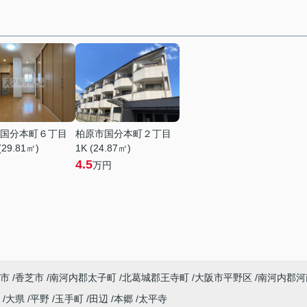
国分本町６丁目
柏原市国分本町２丁目
(29.81㎡)
1K (24.87㎡)
4.5
万円
市
香芝市
南河内郡太子町
北葛城郡王寺町
大阪市平野区
南河内郡河
丘
大県
平野
玉手町
田辺
本郷
太平寺