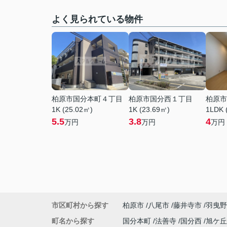
よく見られている物件
柏原市国分本町４丁目
柏原市国分西１丁目
柏原市
1K (25.02㎡)
1K (23.69㎡)
1LDK 
5.5
3.8
4
万円
万円
万円
市区町村から探す
柏原市
八尾市
藤井寺市
羽曳野
町名から探す
国分本町
法善寺
国分西
旭ケ