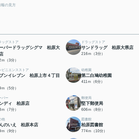
情報の見方
ラッグストア
ドラッグストア
ーパードラッグシグマ 柏原大
サンドラッグ 柏原大県店
店
216ｍ（3分）
12ｍ（3分）
ンビニエンスストア
幼稚園
ブンイレブン 柏原上市４丁目
第二白鳩幼稚園
411ｍ（6分）
59ｍ（5分）
ーパー
郵便局
ンディ 柏原店
堅下郵便局
23ｍ（7分）
606ｍ（8分）
の他
図書館
んのいえ 柏原本店
柏原図書館
99ｍ（9分）
774ｍ（10分）