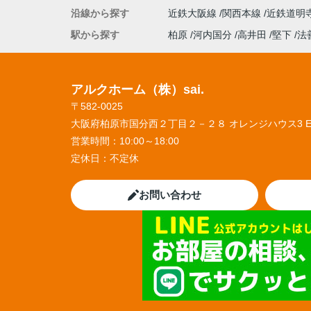
沿線から探す
近鉄大阪線
関西本線
近鉄道明
駅から探す
柏原
河内国分
高井田
堅下
法
アルクホーム（株）sai.
〒582-0025
大阪府柏原市国分西２丁目２－２８ オレンジハウス3 
営業時間：
10:00～18:00
定休日：
不定休
お問い合わせ