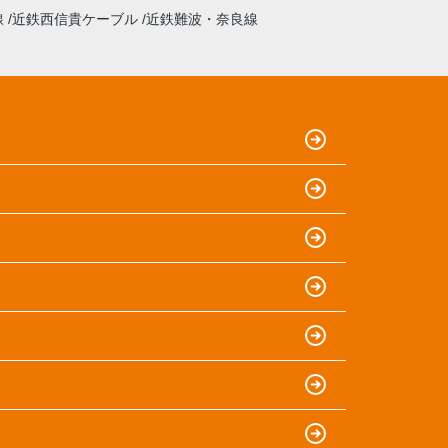
線
近鉄西信貴ケーブル
近鉄難波・奈良線