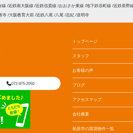
寺線
近鉄南大阪線
近鉄信貴線
おおさか東線
地下鉄谷町線
近鉄長野
善寺
大阪教育大前
近鉄八尾
八尾
志紀
道明寺
トップページ
E
スタッフ
お客様の声
072-975-2050
ブログ
アクセスマップ
会社概要
柏原市の賃貸物件一覧