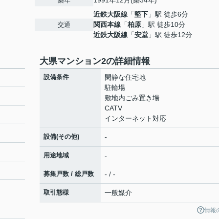
1991年12月(築34年)
築年
近鉄大阪線
「
堅下
」駅 徒歩6分
関西本線
「
柏原
」駅 徒歩10分
交通
近鉄大阪線
「
安堂
」駅 徒歩12分
大県マンション2の詳細情報
設備条件
閑静な住宅地
駐輪場
敷地内ごみ置き場
CATV
インターネット対応
設備(その他)
-
用途地域
-
募集戸数 / 総戸数
- / -
取引態様
一般媒介
情報