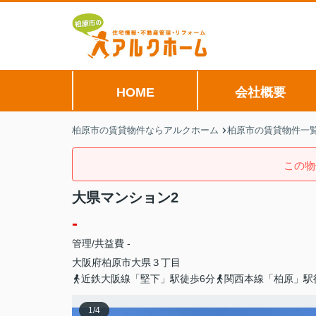
HOME
会社概要
柏原市の賃貸物件ならアルクホーム
柏原市の賃貸物件一
この物
大県マンション2
-
管理/共益費 -
大阪府
柏原市
大県
３丁目
近鉄大阪線「堅下」駅徒歩6分
関西本線「柏原」駅
1
/
4