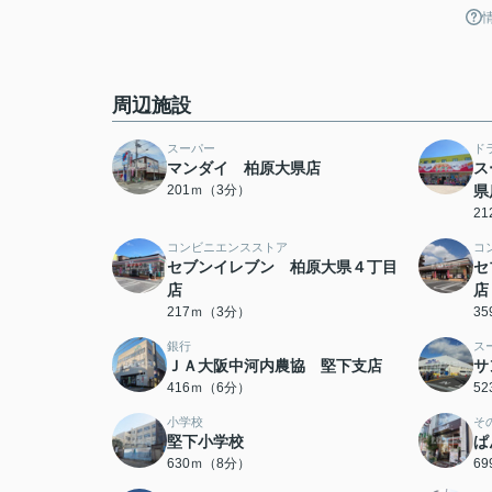
周辺施設
スーパー
ド
マンダイ 柏原大県店
ス
201ｍ（3分）
県
2
コンビニエンスストア
コ
セブンイレブン 柏原大県４丁目
セ
店
店
217ｍ（3分）
3
銀行
ス
ＪＡ大阪中河内農協 堅下支店
サ
416ｍ（6分）
5
小学校
そ
堅下小学校
ぱ
630ｍ（8分）
6