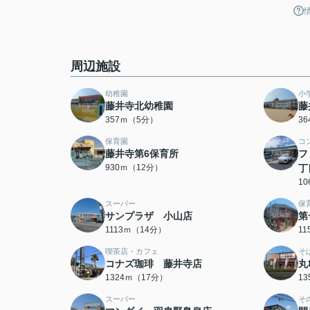
周辺施設
幼稚園
小
藤井寺北幼稚園
藤
357ｍ（5分）
3
保育園
コ
藤井寺第6保育所
フ
930ｍ（12分）
丁
1
スーパー
保
サンプラザ 小山店
第
1113ｍ（14分）
1
喫茶店・カフェ
そ
コナズ珈琲 藤井寺店
丸
1324ｍ（17分）
1
スーパー
そ