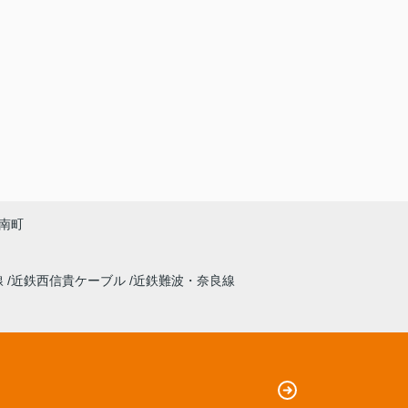
南町
線
近鉄西信貴ケーブル
近鉄難波・奈良線