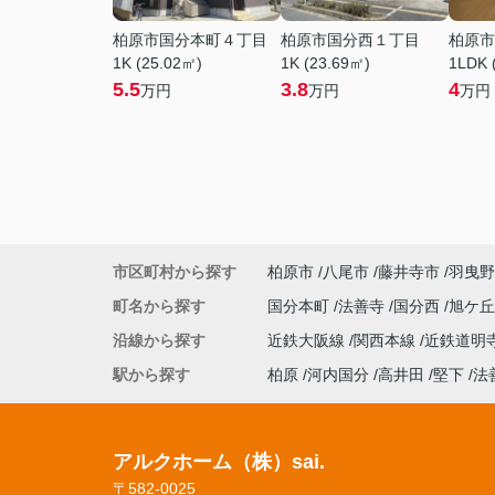
柏原市国分本町４丁目
柏原市国分西１丁目
柏原市
1K (25.02㎡)
1K (23.69㎡)
1LDK 
5.5
3.8
4
万円
万円
万円
市区町村から探す
柏原市
八尾市
藤井寺市
羽曳野
町名から探す
国分本町
法善寺
国分西
旭ケ
沿線から探す
近鉄大阪線
関西本線
近鉄道明
駅から探す
柏原
河内国分
高井田
堅下
法
アルクホーム（株）sai.
〒582-0025