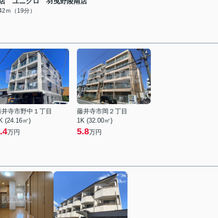
店 ユニクロ 羽曳野陵南店
442ｍ（19分）
藤井寺市野中１丁目
藤井寺市岡２丁目
K (24.16㎡)
1K (32.00㎡)
.4
5.8
万円
万円