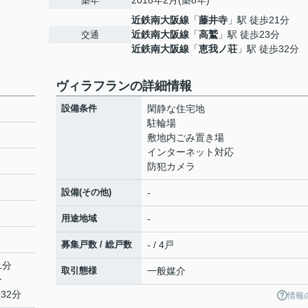
2018年2月(築8年)
築年
近鉄南大阪線
「
藤井寺
」駅 徒歩21分
近鉄南大阪線
「
高鷲
」駅 徒歩23分
交通
近鉄南大阪線
「
恵我ノ荘
」駅 徒歩32分
ヴィラフランの詳細情報
設備条件
閑静な住宅地
駐輪場
敷地内ごみ置き場
インターネット対応
防犯カメラ
設備(その他)
-
用途地域
-
募集戸数 / 総戸数
- / 4戸
1分
取引態様
一般媒介
分
32分
情報