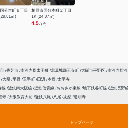
国分本町６丁目
柏原市国分本町２丁目
(29.81㎡)
1K (24.87㎡)
4.5
万円
市
香芝市
南河内郡太子町
北葛城郡王寺町
大阪市平野区
南河内郡河
丘
大県
平野
玉手町
田辺
本郷
太平寺
寺線
近鉄南大阪線
近鉄信貴線
おおさか東線
地下鉄谷町線
近鉄長野
善寺
大阪教育大前
近鉄八尾
八尾
志紀
道明寺
トップページ