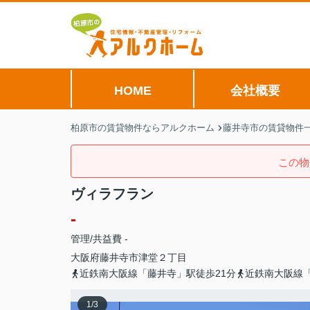
HOME
会社概要
柏原市の賃貸物件ならアルクホーム
藤井寺市の賃貸物件
この物
ヴィラフラン
-
管理/共益費 -
大阪府
藤井寺市
津堂
２丁目
近鉄南大阪線「藤井寺」駅徒歩21分
近鉄南大阪線「
1
/
3