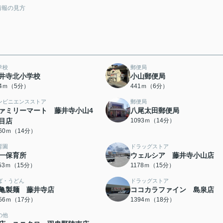
情報の見方
学校
郵便局
井寺北小学校
小山郵便局
64ｍ（5分）
441ｍ（6分）
ンビニエンスストア
郵便局
ァミリーマート 藤井寺小山4
八尾太田郵便局
目店
1093ｍ（14分）
060ｍ（14分）
育園
ドラッグストア
一保育所
ウェルシア 藤井寺小山店
153ｍ（15分）
1178ｍ（15分）
ば・うどん
ドラッグストア
亀製麺 藤井寺店
ココカラファイン 島泉店
356ｍ（17分）
1394ｍ（18分）
の他