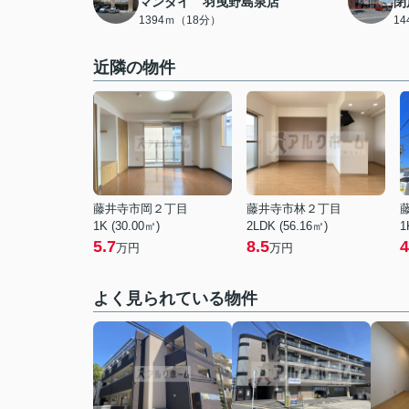
マンダイ 羽曳野島泉店
閉
1394ｍ（18分）
1
近隣の物件
藤井寺市岡２丁目
藤井寺市林２丁目
1K (30.00㎡)
2LDK (56.16㎡)
1
5.7
8.5
4
万円
万円
よく見られている物件