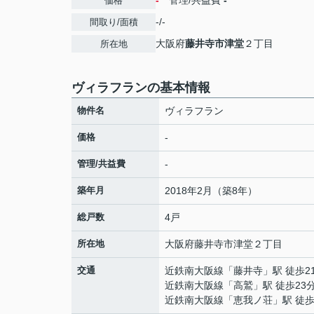
-
管理/共益費
-
価格
-/-
間取り/面積
大阪府
藤井寺市
津堂
２丁目
所在地
ヴィラフランの基本情報
物件名
ヴィラフラン
価格
-
管理/共益費
-
築年月
2018年2月（築8年）
総戸数
4戸
所在地
大阪府
藤井寺市
津堂
２丁目
交通
近鉄南大阪線
「
藤井寺
」駅 徒歩2
近鉄南大阪線
「
高鷲
」駅 徒歩23
近鉄南大阪線
「
恵我ノ荘
」駅 徒歩