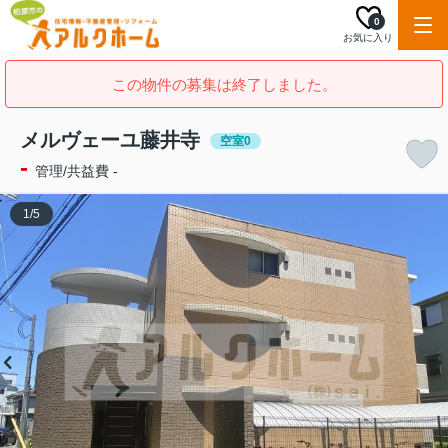
0
お気に入り
この物件の募集は終了しました。
メルヴェーユ藤井寺
空室0
-
管理/共益費 -
1
/
5