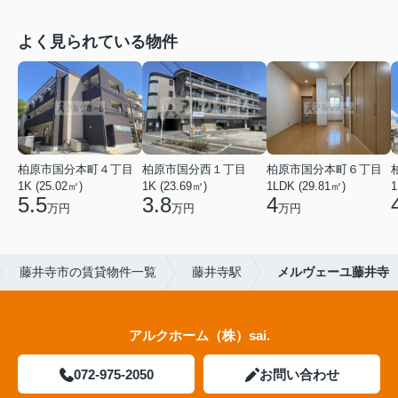
よく見られている物件
柏原市国分本町４丁目
柏原市国分西１丁目
柏原市国分本町６丁目
1K (25.02㎡)
1K (23.69㎡)
1LDK (29.81㎡)
1
5.5
3.8
4
万円
万円
万円
藤井寺市の賃貸物件一覧
藤井寺駅
メルヴェーユ藤井寺
アルクホーム（株）sai.
072-975-2050
お問い合わせ