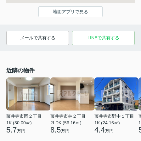
地図アプリで見る
メールで共有する
LINEで共有する
近隣の物件
藤井寺市岡２丁目
藤井寺市林２丁目
藤井寺市野中１丁目
1K (30.00㎡)
2LDK (56.16㎡)
1K (24.16㎡)
1
5.7
8.5
4.4
万円
万円
万円