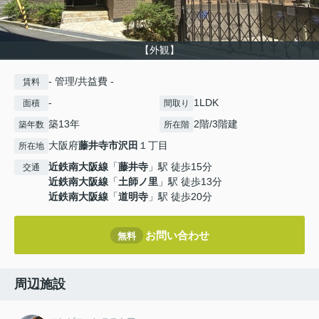
【外観】
- 管理/共益費 -
賃料
-
1LDK
面積
間取り
築13年
2階/3階建
築年数
所在階
大阪府
藤井寺市
沢田
１丁目
所在地
近鉄南大阪線
「
藤井寺
」駅 徒歩15分
交通
近鉄南大阪線
「
土師ノ里
」駅 徒歩13分
近鉄南大阪線
「
道明寺
」駅 徒歩20分
お問い合わせ
無料
周辺施設