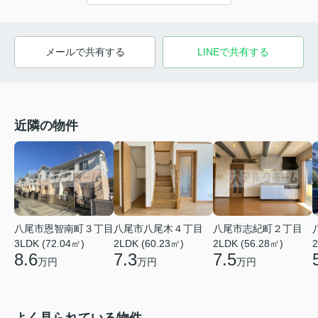
メールで共有する
LINEで共有する
近隣の物件
八尾市恩智南町３丁目
八尾市八尾木４丁目
八尾市志紀町２丁目
3LDK (72.04㎡)
2LDK (60.23㎡)
2LDK (56.28㎡)
2
8.6
7.3
7.5
万円
万円
万円