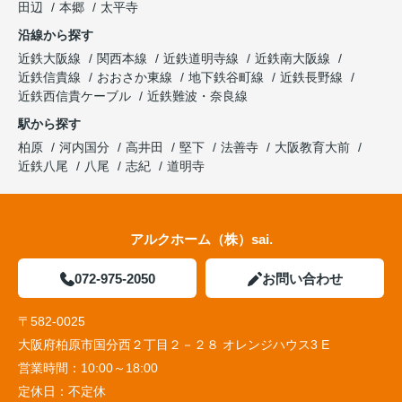
田辺
本郷
太平寺
沿線から探す
近鉄大阪線
関西本線
近鉄道明寺線
近鉄南大阪線
近鉄信貴線
おおさか東線
地下鉄谷町線
近鉄長野線
近鉄西信貴ケーブル
近鉄難波・奈良線
駅から探す
柏原
河内国分
高井田
堅下
法善寺
大阪教育大前
近鉄八尾
八尾
志紀
道明寺
アルクホーム（株）sai.
072-975-2050
お問い合わせ
〒582-0025
大阪府柏原市国分西２丁目２－２８ オレンジハウス3 E
営業時間：
10:00～18:00
定休日：
不定休