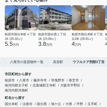
よく見られている物件
柏原市国分本町４丁目
柏原市国分西１丁目
柏原市国分本町６丁目
1K (25.02㎡)
1K (23.69㎡)
1LDK (29.81㎡)
1
5.5
3.8
4
万円
万円
万円
ム
八尾市の賃貸物件一覧
高安駅
ウフルクア刑部3丁目
市区町村から探す
柏原市
八尾市
藤井寺市
羽曳野市
香芝市
南河内郡太子町
北葛城郡王寺町
大阪市平野区
南河内郡河南町
町名から探す
国分本町
法善寺
国分西
旭ケ丘
大県
平野
玉手町