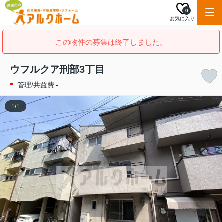
0
お気に入り
この物件の募集は終了しました。
ウフルクア刑部3丁目
-
管理/共益費 -
1
/
1