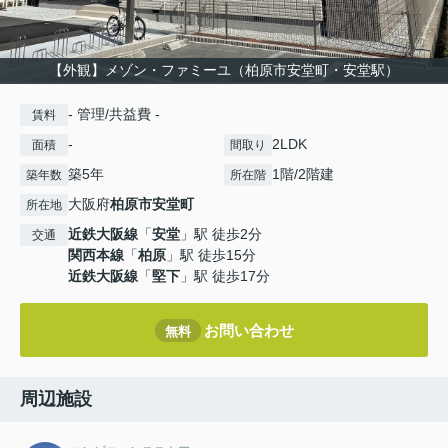
【外観】メゾン・ファミーユ（柏原市安堂町・安堂駅）
- 管理/共益費 -
賃料
-
2LDK
面積
間取り
築5年
1階/2階建
築年数
所在階
大阪府
柏原市
安堂町
所在地
近鉄大阪線
「
安堂
」駅 徒歩2分
交通
関西本線
「
柏原
」駅 徒歩15分
近鉄大阪線
「
堅下
」駅 徒歩17分
お問い合わせ
無料
周辺施設