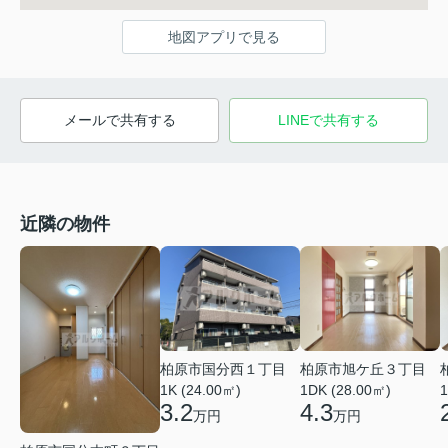
地図アプリで見る
メールで共有する
LINEで共有する
近隣の物件
柏原市国分西１丁目
柏原市旭ケ丘３丁目
1K (24.00㎡)
1DK (28.00㎡)
1
3.2
4.3
万円
万円