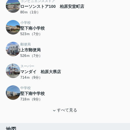
コンビニエンスストア
ローソンストア100 柏原安堂町店
80ｍ（1分）
小学校
堅下南小学校
523ｍ（7分）
郵便局
上市郵便局
526ｍ（7分）
スーパー
マンダイ 柏原大県店
714ｍ（9分）
中学校
堅下南中学校
718ｍ（9分）
すべて見る
地図