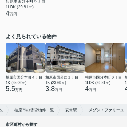
柏原市国分本町６丁目
1LDK (29.81㎡)
4
万円
よく見られている物件
柏原市国分本町４丁目
柏原市国分西１丁目
柏原市国分本町６丁目
1K (25.02㎡)
1K (23.69㎡)
1LDK (29.81㎡)
1
5.5
3.8
4
万円
万円
万円
ム
柏原市の賃貸物件一覧
安堂駅
メゾン・ファミーユ
市区町村から探す