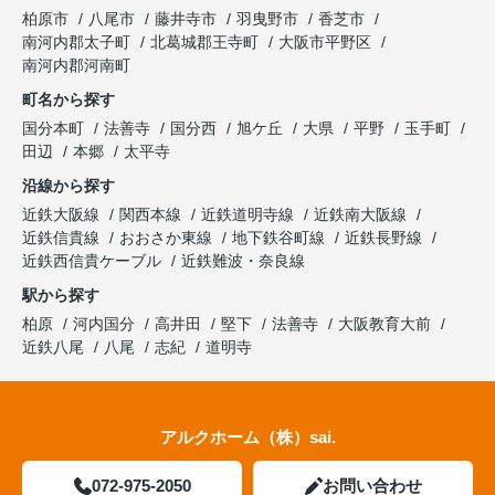
柏原市
八尾市
藤井寺市
羽曳野市
香芝市
南河内郡太子町
北葛城郡王寺町
大阪市平野区
南河内郡河南町
町名から探す
国分本町
法善寺
国分西
旭ケ丘
大県
平野
玉手町
田辺
本郷
太平寺
沿線から探す
近鉄大阪線
関西本線
近鉄道明寺線
近鉄南大阪線
近鉄信貴線
おおさか東線
地下鉄谷町線
近鉄長野線
近鉄西信貴ケーブル
近鉄難波・奈良線
駅から探す
柏原
河内国分
高井田
堅下
法善寺
大阪教育大前
近鉄八尾
八尾
志紀
道明寺
アルクホーム（株）sai.
072-975-2050
お問い合わせ