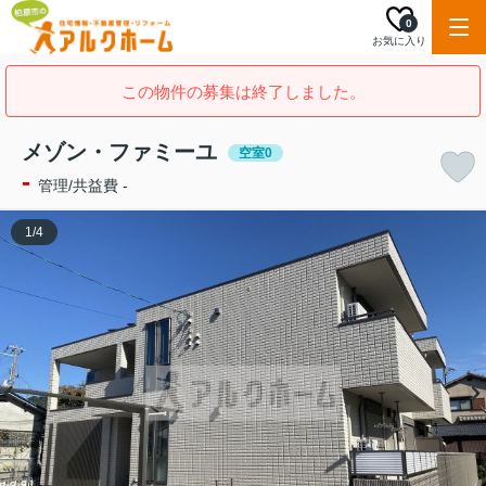
0
お気に入り
この物件の募集は終了しました。
メゾン・ファミーユ
空室0
-
管理/共益費 -
1
/
4