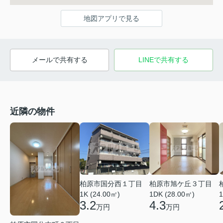
地図アプリで見る
メールで共有する
LINEで共有する
近隣の物件
柏原市国分西１丁目
柏原市旭ケ丘３丁目
1K (24.00㎡)
1DK (28.00㎡)
1
3.2
4.3
万円
万円