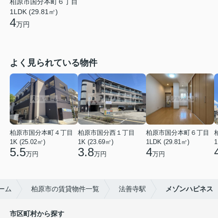
柏原市国分本町６丁目
1LDK (29.81㎡)
4
万円
よく見られている物件
柏原市国分本町４丁目
柏原市国分西１丁目
柏原市国分本町６丁目
1K (25.02㎡)
1K (23.69㎡)
1LDK (29.81㎡)
1
5.5
3.8
4
万円
万円
万円
ーム
柏原市の賃貸物件一覧
法善寺駅
メゾンハピネス
市区町村から探す