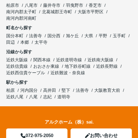
柏原市
八尾市
藤井寺市
羽曳野市
香芝市
南河内郡太子町
北葛城郡王寺町
大阪市平野区
南河内郡河南町
町名から探す
国分本町
法善寺
国分西
旭ケ丘
大県
平野
玉手町
田辺
本郷
太平寺
沿線から探す
近鉄大阪線
関西本線
近鉄道明寺線
近鉄南大阪線
近鉄信貴線
おおさか東線
地下鉄谷町線
近鉄長野線
近鉄西信貴ケーブル
近鉄難波・奈良線
駅から探す
柏原
河内国分
高井田
堅下
法善寺
大阪教育大前
近鉄八尾
八尾
志紀
道明寺
アルクホーム（株）sai.
072-975-2050
お問い合わせ