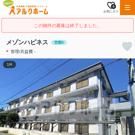
0
お気に入り
この物件の募集は終了しました。
メゾンハピネス
空室0
-
管理/共益費 -
1
/
4