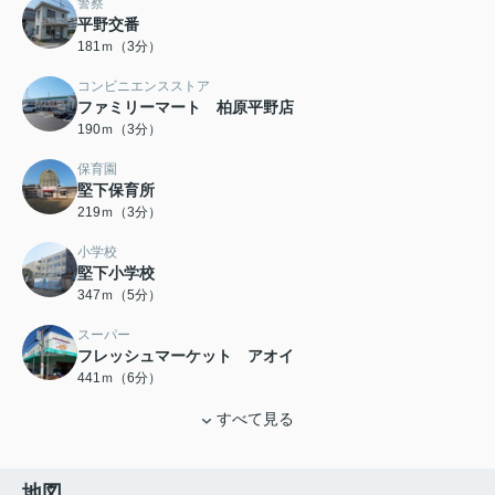
警察
平野交番
181ｍ（3分）
コンビニエンスストア
ファミリーマート 柏原平野店
190ｍ（3分）
保育園
堅下保育所
219ｍ（3分）
小学校
堅下小学校
347ｍ（5分）
スーパー
フレッシュマーケット アオイ
441ｍ（6分）
すべて見る
地図