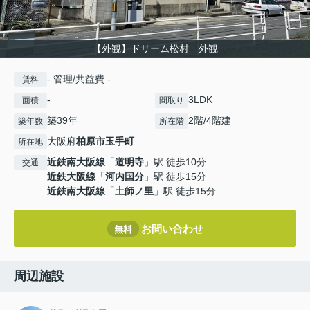
【外観】ドリーム松村 外観
- 管理/共益費 -
賃料
-
3LDK
面積
間取り
築39年
2階/4階建
築年数
所在階
大阪府
柏原市
玉手町
所在地
近鉄南大阪線
「
道明寺
」駅 徒歩10分
交通
近鉄大阪線
「
河内国分
」駅 徒歩15分
近鉄南大阪線
「
土師ノ里
」駅 徒歩15分
お問い合わせ
無料
周辺施設