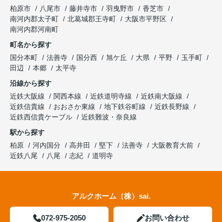
柏原市
八尾市
藤井寺市
羽曳野市
香芝市
南河内郡太子町
北葛城郡王寺町
大阪市平野区
南河内郡河南町
町名から探す
国分本町
法善寺
国分西
旭ケ丘
大県
平野
玉手町
田辺
本郷
太平寺
沿線から探す
近鉄大阪線
関西本線
近鉄道明寺線
近鉄南大阪線
近鉄信貴線
おおさか東線
地下鉄谷町線
近鉄長野線
近鉄西信貴ケーブル
近鉄難波・奈良線
駅から探す
柏原
河内国分
高井田
堅下
法善寺
大阪教育大前
近鉄八尾
八尾
志紀
道明寺
アルクホーム（株）sai.
072-975-2050
お問い合わせ