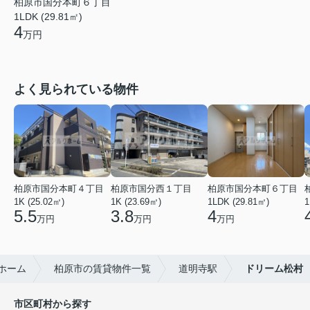
柏原市国分本町６丁目
1LDK (29.81㎡)
4
万円
よく見られている物件
柏原市国分本町４丁目
柏原市国分西１丁目
柏原市国分本町６丁目
1K (25.02㎡)
1K (23.69㎡)
1LDK (29.81㎡)
1
5.5
3.8
4
万円
万円
万円
ホーム
柏原市の賃貸物件一覧
道明寺駅
ドリーム松村
市区町村から探す