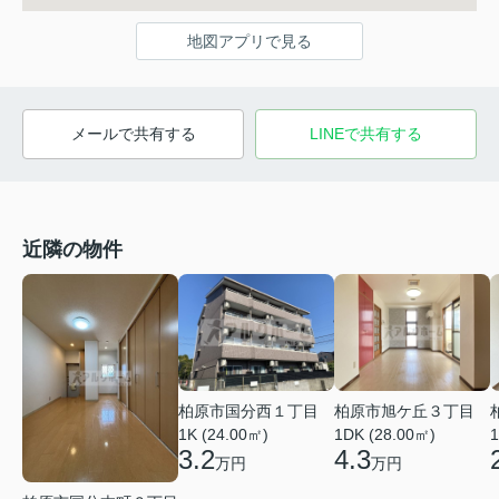
地図アプリで見る
メールで共有する
LINEで共有する
近隣の物件
柏原市国分西１丁目
柏原市旭ケ丘３丁目
1K (24.00㎡)
1DK (28.00㎡)
1
3.2
4.3
万円
万円