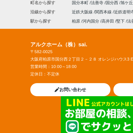
町名から探す
国分本町
法善寺
国分西
旭ケ
沿線から探す
近鉄大阪線
関西本線
近鉄道明
駅から探す
柏原
河内国分
高井田
堅下
法
アルクホーム（株）sai.
〒582-0025
大阪府柏原市国分西２丁目２－２８ オレンジハウス3 
営業時間：
10:00～18:00
定休日：
不定休
お問い合わせ