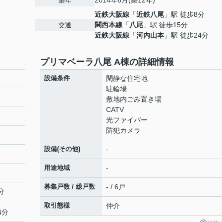
2014年6月(築12年)
築年
近鉄大阪線
「
近鉄八尾
」駅 徒歩8分
関西本線
「
八尾
」駅 徒歩15分
交通
近鉄大阪線
「
河内山本
」駅 徒歩24分
プリマベーラ八尾 A棟の詳細情報
設備条件
閑静な住宅地
駐輪場
敷地内ごみ置き場
CATV
光ファイバー
防犯カメラ
設備(その他)
-
用途地域
-
募集戸数 / 総戸数
- / 6戸
分
取引態様
仲介
4分