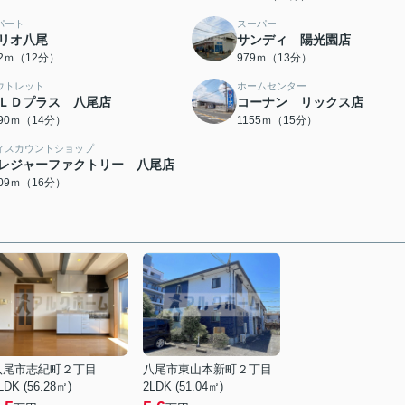
パート
スーパー
リオ八尾
サンディ 陽光園店
22ｍ（12分）
979ｍ（13分）
ウトレット
ホームセンター
ＬＤプラス 八尾店
コーナン リックス店
090ｍ（14分）
1155ｍ（15分）
ィスカウントショップ
レジャーファクトリー 八尾店
209ｍ（16分）
八尾市志紀町２丁目
八尾市東山本新町２丁目
LDK (56.28㎡)
2LDK (51.04㎡)