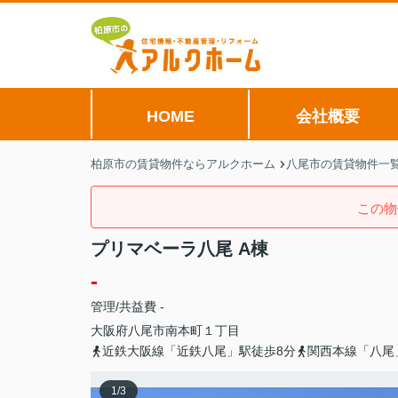
HOME
会社概要
柏原市の賃貸物件ならアルクホーム
八尾市の賃貸物件一
この物
プリマベーラ八尾 A棟
-
管理/共益費 -
大阪府
八尾市
南本町
１丁目
近鉄大阪線「近鉄八尾」駅徒歩8分
関西本線「八尾
1
/
3