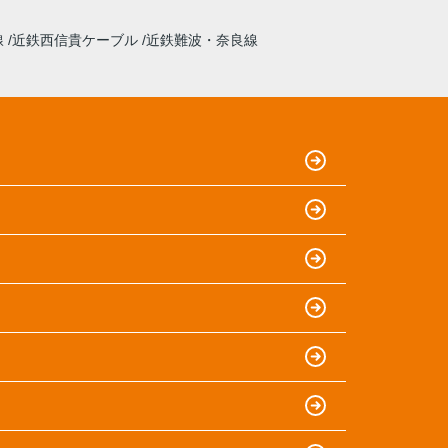
線
近鉄西信貴ケーブル
近鉄難波・奈良線