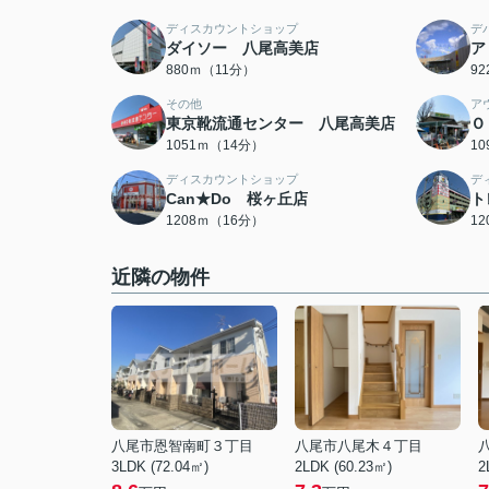
ディスカウントショップ
デ
ダイソー 八尾高美店
ア
880ｍ（11分）
9
その他
ア
東京靴流通センター 八尾高美店
Ｏ
1051ｍ（14分）
1
ディスカウントショップ
デ
Can★Do 桜ヶ丘店
ト
1208ｍ（16分）
1
近隣の物件
八尾市恩智南町３丁目
八尾市八尾木４丁目
3LDK (72.04㎡)
2LDK (60.23㎡)
2