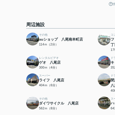
周辺施設
その他
コ
auショップ 八尾南本町店
フ
114ｍ（2分）
丁
1
レンタルビデオ
ド
ゲオ 八尾店
キ
300ｍ（4分）
3
スーパー
ド
ライフ 八尾店
閉
404ｍ（6分）
八
4
その他
ス
ダイワサイクル 八尾店
ハ
562ｍ（8分）
6