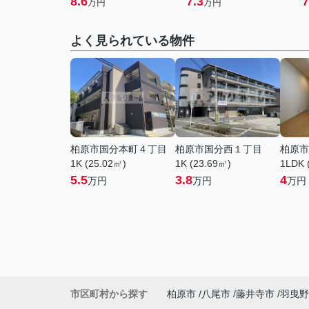
8.6
7.3
7
万円
万円
よく見られている物件
柏原市国分本町４丁目
柏原市国分西１丁目
柏原市
1K (25.02㎡)
1K (23.69㎡)
1LDK 
5.5
3.8
4
万円
万円
万円
市区町村から探す
柏原市
八尾市
藤井寺市
羽曳野