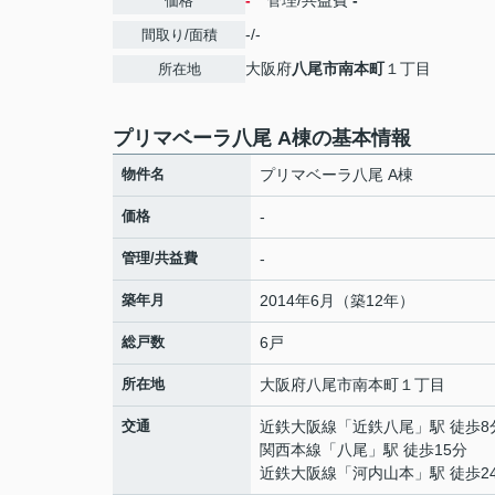
-
管理/共益費
-
価格
-/-
間取り/面積
大阪府
八尾市
南本町
１丁目
所在地
プリマベーラ八尾 A棟の基本情報
物件名
プリマベーラ八尾 A棟
価格
-
管理/共益費
-
築年月
2014年6月（築12年）
総戸数
6戸
所在地
大阪府
八尾市
南本町
１丁目
交通
近鉄大阪線
「
近鉄八尾
」駅 徒歩8
関西本線
「
八尾
」駅 徒歩15分
近鉄大阪線
「
河内山本
」駅 徒歩2