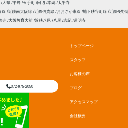
丘
大県
平野
玉手町
田辺
本郷
太平寺
寺線
近鉄南大阪線
近鉄信貴線
おおさか東線
地下鉄谷町線
近鉄長野
善寺
大阪教育大前
近鉄八尾
八尾
志紀
道明寺
トップページ
E
スタッフ
お客様の声
072-975-2050
ブログ
アクセスマップ
会社概要