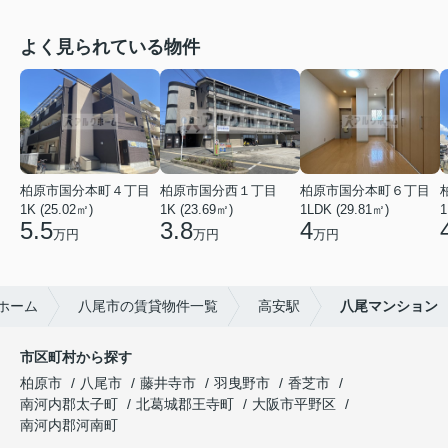
よく見られている物件
柏原市国分本町４丁目
柏原市国分西１丁目
柏原市国分本町６丁目
1K (25.02㎡)
1K (23.69㎡)
1LDK (29.81㎡)
1
5.5
3.8
4
万円
万円
万円
ホーム
八尾市の賃貸物件一覧
高安駅
八尾マンション
市区町村から探す
柏原市
八尾市
藤井寺市
羽曳野市
香芝市
南河内郡太子町
北葛城郡王寺町
大阪市平野区
南河内郡河南町