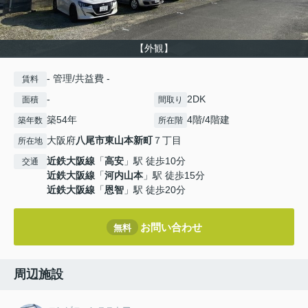
【外観】
- 管理/共益費 -
賃料
-
2DK
面積
間取り
築54年
4階/4階建
築年数
所在階
大阪府
八尾市
東山本新町
７丁目
所在地
近鉄大阪線
「
高安
」駅 徒歩10分
交通
近鉄大阪線
「
河内山本
」駅 徒歩15分
近鉄大阪線
「
恩智
」駅 徒歩20分
お問い合わせ
無料
周辺施設