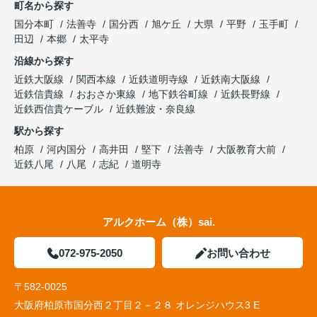
町名から探す
国分本町
法善寺
国分西
旭ケ丘
大県
平野
玉手町
田辺
本郷
太平寺
沿線から探す
近鉄大阪線
関西本線
近鉄道明寺線
近鉄南大阪線
近鉄信貴線
おおさか東線
地下鉄谷町線
近鉄長野線
近鉄西信貴ケーブル
近鉄難波・奈良線
駅から探す
柏原
河内国分
高井田
堅下
法善寺
大阪教育大前
近鉄八尾
八尾
志紀
道明寺
アルクホーム（株）sai.
072-975-2050
お問い合わせ
〒582-0025
大阪府柏原市国分西２丁目２－２８ オレンジハウス3 E