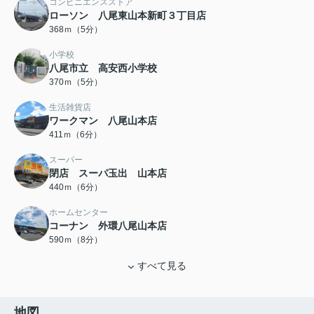
コンビニエンスストア
ローソン 八尾東山本新町３丁目店
368ｍ（5分）
小学校
八尾市立 高安西小学校
370ｍ（5分）
生活雑貨店
ワークマン 八尾山本店
411ｍ（6分）
スーパー
閉店 スーパ玉出 山本店
440ｍ（6分）
ホームセンター
コーナン 外環八尾山本店
590ｍ（8分）
すべて見る
地図