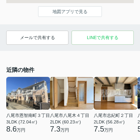
地図アプリで見る
メールで共有する
LINEで共有する
近隣の物件
八尾市恩智南町３丁目
八尾市八尾木４丁目
八尾市志紀町２丁目
3LDK (72.04㎡)
2LDK (60.23㎡)
2LDK (56.28㎡)
2
8.6
7.3
7.5
万円
万円
万円