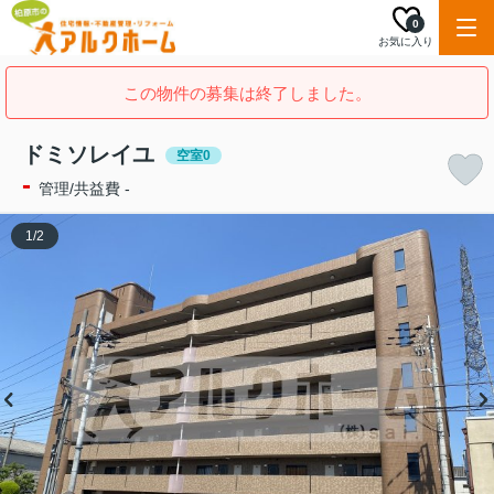
0
お気に入り
この物件の募集は終了しました。
ドミソレイユ
空室0
-
管理/共益費 -
1
/
2