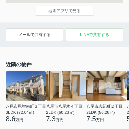
地図アプリで見る
メールで共有する
LINEで共有する
近隣の物件
八尾市恩智南町３丁目
八尾市八尾木４丁目
八尾市志紀町２丁目
3LDK (72.04㎡)
2LDK (60.23㎡)
2LDK (56.28㎡)
2
8.6
7.3
7.5
万円
万円
万円