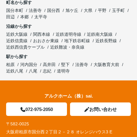
町名から探す
国分本町
法善寺
国分西
旭ケ丘
大県
平野
玉手町
田辺
本郷
太平寺
沿線から探す
近鉄大阪線
関西本線
近鉄道明寺線
近鉄南大阪線
近鉄信貴線
おおさか東線
地下鉄谷町線
近鉄長野線
近鉄西信貴ケーブル
近鉄難波・奈良線
駅から探す
柏原
河内国分
高井田
堅下
法善寺
大阪教育大前
近鉄八尾
八尾
志紀
道明寺
アルクホーム（株）sai.
072-975-2050
お問い合わせ
〒582-0025
大阪府柏原市国分西２丁目２－２８ オレンジハウス3 E