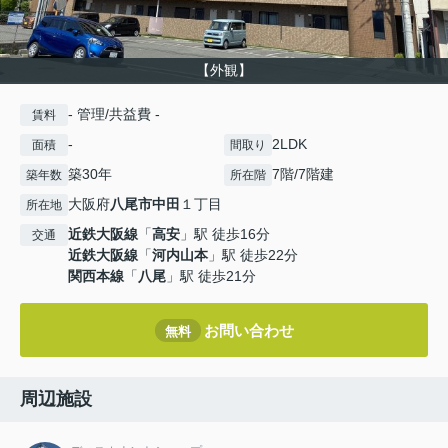
【外観】
- 管理/共益費 -
賃料
-
2LDK
面積
間取り
築30年
7階/7階建
築年数
所在階
大阪府
八尾市
中田
１丁目
所在地
近鉄大阪線
「
高安
」駅 徒歩16分
交通
近鉄大阪線
「
河内山本
」駅 徒歩22分
関西本線
「
八尾
」駅 徒歩21分
お問い合わせ
無料
周辺施設