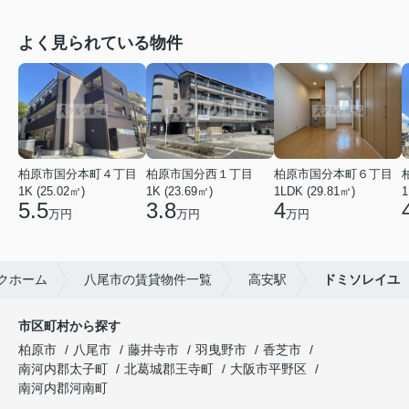
よく見られている物件
柏原市国分本町４丁目
柏原市国分西１丁目
柏原市国分本町６丁目
1K (25.02㎡)
1K (23.69㎡)
1LDK (29.81㎡)
1
5.5
3.8
4
万円
万円
万円
クホーム
八尾市の賃貸物件一覧
高安駅
ドミソレイユ
市区町村から探す
柏原市
八尾市
藤井寺市
羽曳野市
香芝市
南河内郡太子町
北葛城郡王寺町
大阪市平野区
南河内郡河南町