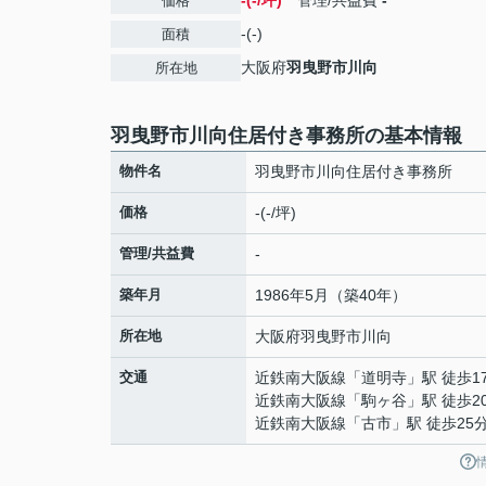
-(-/坪)
管理/共益費
-
価格
-(-)
面積
大阪府
羽曳野市
川向
所在地
羽曳野市川向住居付き事務所の基本情報
物件名
羽曳野市川向住居付き事務所
価格
-(-/坪)
管理/共益費
-
築年月
1986年5月（築40年）
所在地
大阪府
羽曳野市
川向
交通
近鉄南大阪線
「
道明寺
」駅 徒歩1
近鉄南大阪線
「
駒ヶ谷
」駅 徒歩2
近鉄南大阪線
「
古市
」駅 徒歩25