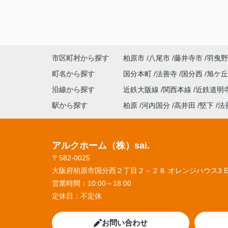
市区町村から探す
柏原市
八尾市
藤井寺市
羽曳野
町名から探す
国分本町
法善寺
国分西
旭ケ
沿線から探す
近鉄大阪線
関西本線
近鉄道明
駅から探す
柏原
河内国分
高井田
堅下
法
アルクホーム（株）sai.
〒582-0025
大阪府柏原市国分西２丁目２－２８ オレンジハウス3 
営業時間：
10:00～18:00
定休日：
不定休
お問い合わせ