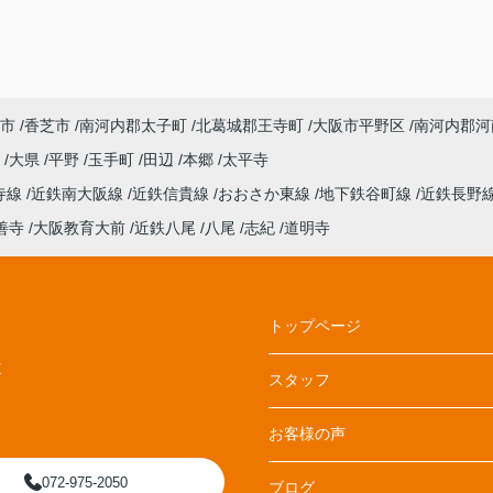
市
香芝市
南河内郡太子町
北葛城郡王寺町
大阪市平野区
南河内郡河
丘
大県
平野
玉手町
田辺
本郷
太平寺
寺線
近鉄南大阪線
近鉄信貴線
おおさか東線
地下鉄谷町線
近鉄長野
善寺
大阪教育大前
近鉄八尾
八尾
志紀
道明寺
トップページ
E
スタッフ
お客様の声
072-975-2050
ブログ