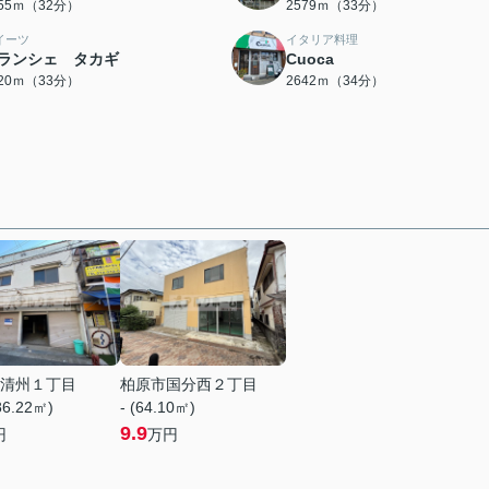
555ｍ（32分）
2579ｍ（33分）
イーツ
イタリア料理
ランシェ タカギ
Cuoca
620ｍ（33分）
2642ｍ（34分）
清州１丁目
柏原市国分西２丁目
86.22㎡)
- (64.10㎡)
9.9
円
万円