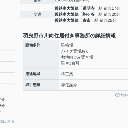
1986年5月(築40年)
築年
近鉄南大阪線
「
道明寺
」駅 徒歩17分
近鉄南大阪線
「
駒ヶ谷
」駅 徒歩20分
交通
近鉄南大阪線
「
古市
」駅 徒歩25分
羽曳野市川向住居付き事務所の詳細情報
設備条件
駐輪場
バイク置場あり
敷地内ごみ置き場
駐車3台可
用途地域
準工業
取引態様
専任媒介
情報
7分
0分
分
情報の見方