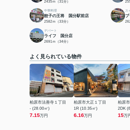
2435ｍ（31分）
2
中華料理
ス
餃子の王将 国分駅前店
ブ
2582ｍ（33分）
2
デパート
ライフ 国分店
2691ｍ（34分）
よく見られている物件
柏原市法善寺１丁目
柏原市大正１丁目
柏原市
- (28.00㎡)
1R (10.35㎡)
2DK (
7.15
6.16
15
万円
万円
万