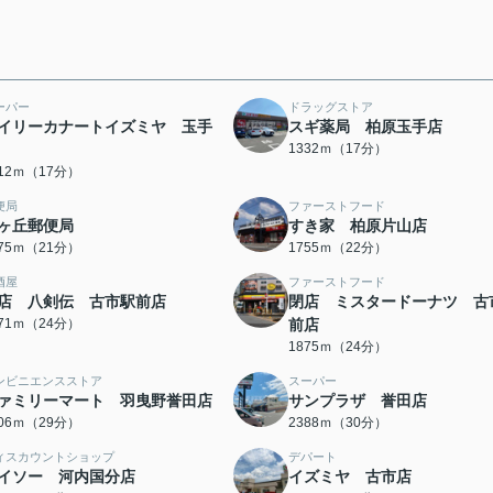
ーパー
ドラッグストア
イリーカナートイズミヤ 玉手
スギ薬局 柏原玉手店
1332ｍ（17分）
312ｍ（17分）
便局
ファーストフード
ヶ丘郵便局
すき家 柏原片山店
675ｍ（21分）
1755ｍ（22分）
酒屋
ファーストフード
店 八剣伝 古市駅前店
閉店 ミスタードーナツ 古
871ｍ（24分）
前店
1875ｍ（24分）
ンビニエンスストア
スーパー
ァミリーマート 羽曳野誉田店
サンプラザ 誉田店
306ｍ（29分）
2388ｍ（30分）
ィスカウントショップ
デパート
イソー 河内国分店
イズミヤ 古市店