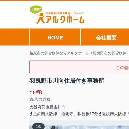
HOME
会社概要
柏原市の賃貸物件ならアルクホーム
羽曳野市の賃貸物件
この物
羽曳野市川向住居付き事務所
-
(-/坪)
管理/共益費 -
大阪府
羽曳野市
川向
近鉄南大阪線「道明寺」駅徒歩17分
近鉄南大阪線「
1
/
3