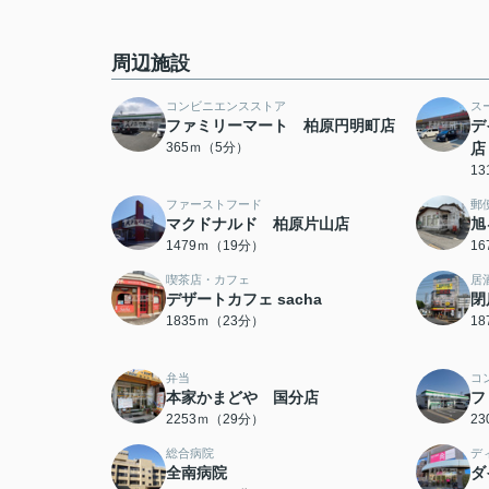
周辺施設
コンビニエンスストア
ス
ファミリーマート 柏原円明町店
デ
365ｍ（5分）
店
1
ファーストフード
郵
マクドナルド 柏原片山店
旭
1479ｍ（19分）
1
喫茶店・カフェ
居
デザートカフェ sacha
閉
1835ｍ（23分）
1
弁当
コ
本家かまどや 国分店
フ
2253ｍ（29分）
2
総合病院
デ
全南病院
ダ