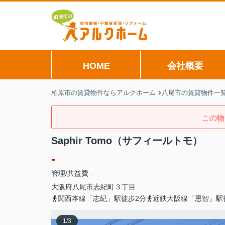
HOME
会社概要
柏原市の賃貸物件ならアルクホーム
八尾市の賃貸物件一
この物
Saphir Tomo（サフィールトモ）
-
管理/共益費 -
大阪府
八尾市
志紀町
３丁目
関西本線「志紀」駅徒歩2分
近鉄大阪線「恩智」駅
1
/
3