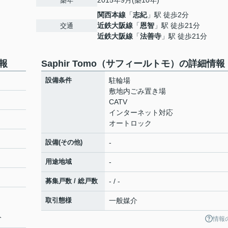
2015年9月(築10年)
築年
関西本線
「
志紀
」駅 徒歩2分
近鉄大阪線
「
恩智
」駅 徒歩21分
交通
近鉄大阪線
「
法善寺
」駅 徒歩21分
情報
Saphir Tomo（サフィールトモ）の詳細情報
設備条件
駐輪場
敷地内ごみ置き場
CATV
インターネット対応
オートロック
設備(その他)
-
用途地域
-
募集戸数 / 総戸数
- / -
取引態様
一般媒介
分
情報