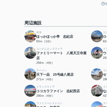
周辺施設
弁当
コ
ほっかほっか亭 志紀店
ロ
63ｍ（1分）
8
コンビニエンスストア
ド
ファミリーマート 八尾天王寺屋
ウ
店
2
256ｍ（4分）
ラーメン
コ
天下一品 25号線八尾店
セ
271ｍ（4分）
2
ドラッグストア
フ
ココカラファイン 志紀西店
な
290ｍ（4分）
4
ファミリーレストラン
ス