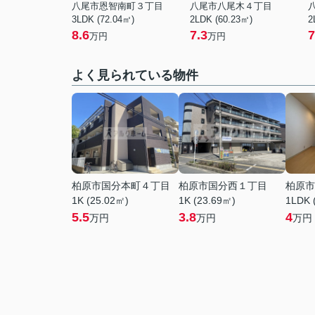
八尾市恩智南町３丁目
八尾市八尾木４丁目
3LDK (72.04㎡)
2LDK (60.23㎡)
2
8.6
7.3
7
万円
万円
よく見られている物件
柏原市国分本町４丁目
柏原市国分西１丁目
柏原市
1K (25.02㎡)
1K (23.69㎡)
1LDK 
5.5
3.8
4
万円
万円
万円