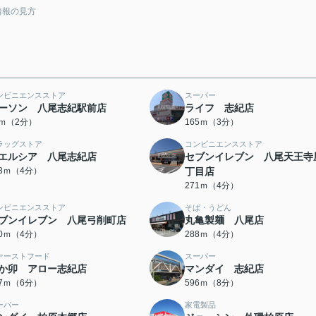
情報の見方
ンビニエンスストア
スーパー
ーソン 八尾志紀駅前店
ライフ 志紀店
2ｍ（2分）
165ｍ（3分）
ラッグストア
コンビニエンスストア
エルシア 八尾志紀店
セブンイレブン 八尾天王寺
63ｍ（4分）
丁目店
271ｍ（4分）
ンビニエンスストア
そば・うどん
ブンイレブン 八尾弓削町店
丸亀製麺 八尾店
80ｍ（4分）
288ｍ（4分）
ァーストフード
スーパー
か卯 アロー志紀店
マンダイ 志紀店
27ｍ（6分）
596ｍ（8分）
ーパー
家電製品