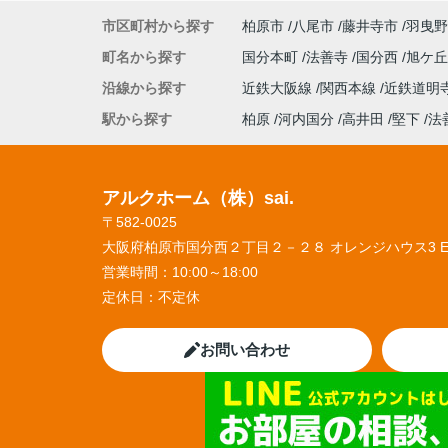
市区町村から探す
柏原市
八尾市
藤井寺市
羽曳野
町名から探す
国分本町
法善寺
国分西
旭ケ
沿線から探す
近鉄大阪線
関西本線
近鉄道明
駅から探す
柏原
河内国分
高井田
堅下
法
アルクホーム（株）sai.
〒582-0025
大阪府柏原市国分西２丁目２－２８ オレンジハウス3 
営業時間：
10:00～18:00
定休日：
不定休
お問い合わせ