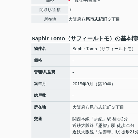
-
管理/共益費
-
価格
-/-
間取り/面積
大阪府
八尾市
志紀町
３丁目
所在地
Saphir Tomo（サフィールトモ）の基本
物件名
Saphir Tomo（サフィールトモ）
価格
-
管理/共益費
-
築年月
2015年9月（築10年）
総戸数
-
所在地
大阪府
八尾市
志紀町
３丁目
交通
関西本線
「
志紀
」駅 徒歩2分
近鉄大阪線
「
恩智
」駅 徒歩21分
近鉄大阪線
「
法善寺
」駅 徒歩21