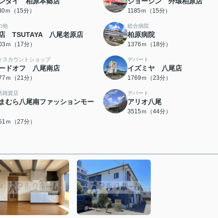
ンダイ 柏原本郷店
ジョーシン 外環柏原店
180ｍ（15分）
1185ｍ（15分）
の他
総合病院
店 TSUTAYA 八尾老原店
柏原病院
303ｍ（17分）
1376ｍ（18分）
ィスカウントショップ
デパート
ードオフ 八尾南店
イズミヤ 八尾店
677ｍ（21分）
1769ｍ（23分）
活雑貨店
デパート
まむら八尾南ファッションモー
アリオ八尾
3515ｍ（44分）
151ｍ（27分）