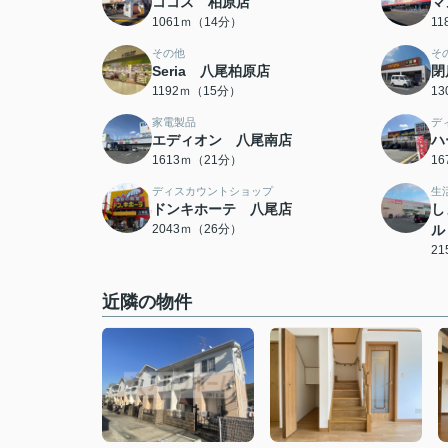
ココス 柏原店
マ
1061ｍ（14分）
1
その他
そ
Seria 八尾柏原店
閉
1192ｍ（15分）
1
家電製品
デ
エディオン 八尾南店
ハ
1613ｍ（21分）
1
ディスカウントショップ
生
ドンキホーテ 八尾店
し
2043ｍ（26分）
ル
2
近隣の物件