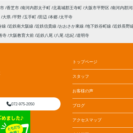
市
香芝市
南河内郡太子町
北葛城郡王寺町
大阪市平野区
南河内郡河
丘
大県
平野
玉手町
田辺
本郷
太平寺
寺線
近鉄南大阪線
近鉄信貴線
おおさか東線
地下鉄谷町線
近鉄長野
善寺
大阪教育大前
近鉄八尾
八尾
志紀
道明寺
トップページ
E
スタッフ
お客様の声
072-975-2050
ブログ
アクセスマップ