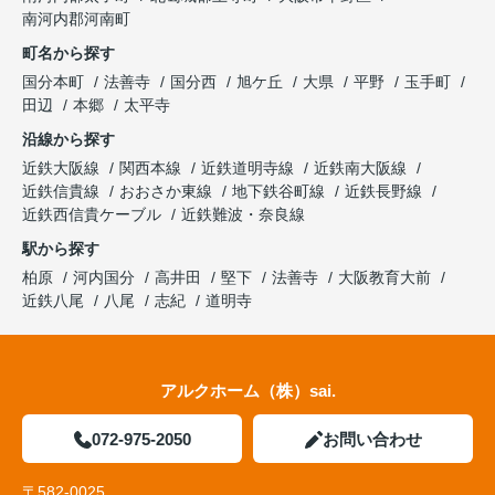
南河内郡河南町
町名から探す
国分本町
法善寺
国分西
旭ケ丘
大県
平野
玉手町
田辺
本郷
太平寺
沿線から探す
近鉄大阪線
関西本線
近鉄道明寺線
近鉄南大阪線
近鉄信貴線
おおさか東線
地下鉄谷町線
近鉄長野線
近鉄西信貴ケーブル
近鉄難波・奈良線
駅から探す
柏原
河内国分
高井田
堅下
法善寺
大阪教育大前
近鉄八尾
八尾
志紀
道明寺
アルクホーム（株）sai.
072-975-2050
お問い合わせ
〒582-0025