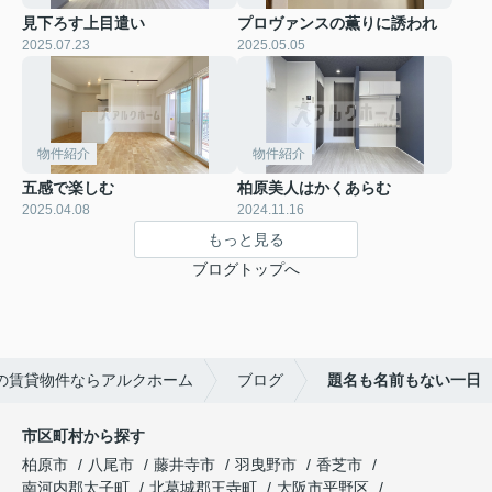
見下ろす上目遣い
プロヴァンスの薫りに誘われ
2025.07.23
2025.05.05
物件紹介
物件紹介
五感で楽しむ
柏原美人はかくあらむ
2025.04.08
2024.11.16
もっと見る
ブログトップへ
の賃貸物件ならアルクホーム
ブログ
題名も名前もない一日
市区町村から探す
柏原市
八尾市
藤井寺市
羽曳野市
香芝市
南河内郡太子町
北葛城郡王寺町
大阪市平野区