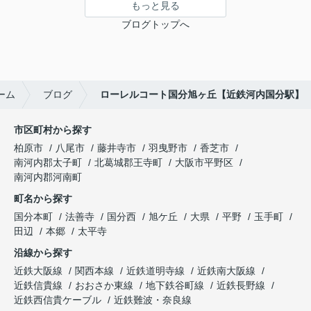
もっと見る
ブログトップへ
ーム
ブログ
ローレルコート国分旭ヶ丘【近鉄河内国分駅】
市区町村から探す
柏原市
八尾市
藤井寺市
羽曳野市
香芝市
南河内郡太子町
北葛城郡王寺町
大阪市平野区
南河内郡河南町
町名から探す
国分本町
法善寺
国分西
旭ケ丘
大県
平野
玉手町
田辺
本郷
太平寺
沿線から探す
近鉄大阪線
関西本線
近鉄道明寺線
近鉄南大阪線
近鉄信貴線
おおさか東線
地下鉄谷町線
近鉄長野線
近鉄西信貴ケーブル
近鉄難波・奈良線