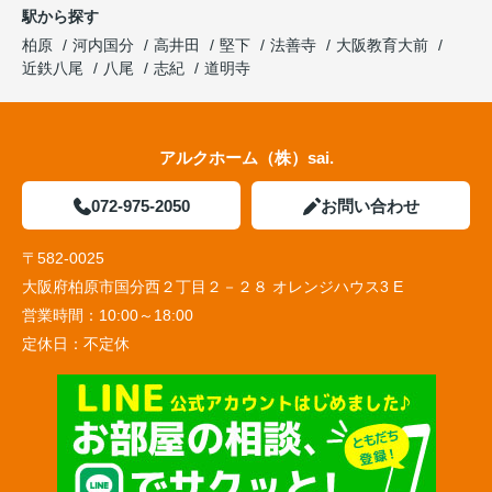
駅から探す
柏原
河内国分
高井田
堅下
法善寺
大阪教育大前
近鉄八尾
八尾
志紀
道明寺
アルクホーム（株）sai.
072-975-2050
お問い合わせ
〒582-0025
大阪府柏原市国分西２丁目２－２８ オレンジハウス3 E
営業時間：
10:00～18:00
定休日：
不定休