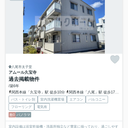
八尾市太子堂
アムール久宝寺
過去掲載物件
/築6年
関西本線「久宝寺」駅 徒歩10分
関西本線「八尾」駅 徒歩17分
近
バス・トイレ別
室内洗濯機置場
エアコン
バルコニー
フローリング
電気有
敷0
パノラマ
室内設備は浴室乾燥機・洗面所独立など豊富に揃っており、過ごしやす