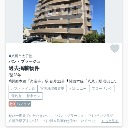
八尾市太子堂
パン・プラージュ
過去掲載物件
/築28年
関西本線「久宝寺」駅 徒歩11分
関西本線「八尾」駅 徒歩17分
地
バス・トイレ別
室内洗濯機置場
バルコニー
フローリング
電気有
都市ガス
敷0
パノラマ
ぜひ一度見ていただきたい、「パン・プラージュ」です♪サンプラザ
八尾跡部店まで478mです♪独立洗面台が付いているので、...
もっと見る