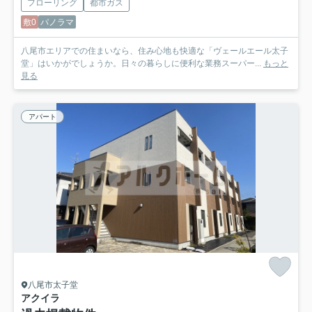
フローリング
都市ガス
敷0
パノラマ
八尾市エリアでの住まいなら、住み心地も快適な「ヴェールエール太子
堂」はいかがでしょうか。日々の暮らしに便利な業務スーパー...
もっと
見る
アパート
八尾市太子堂
アクイラ