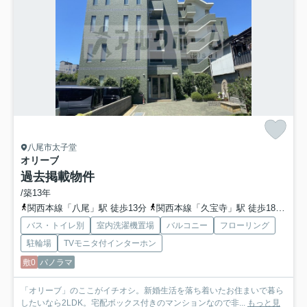
八尾市太子堂
オリーブ
過去掲載物件
/築13年
関西本線「八尾」駅 徒歩13分
関西本線「久宝寺」駅 徒歩18分
地
バス・トイレ別
室内洗濯機置場
バルコニー
フローリング
駐輪場
TVモニタ付インターホン
敷0
パノラマ
「オリーブ」のここがイチオシ。新婚生活を落ち着いたお住まいで暮ら
したいなら2LDK。宅配ボックス付きのマンションなので非...
もっと見