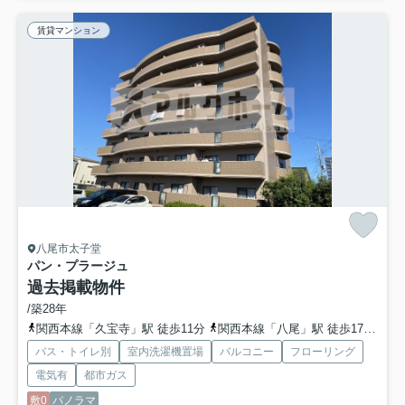
賃貸マンション
八尾市太子堂
パン・プラージュ
過去掲載物件
/築28年
関西本線「久宝寺」駅 徒歩11分
関西本線「八尾」駅 徒歩17分
地
バス・トイレ別
室内洗濯機置場
バルコニー
フローリング
電気有
都市ガス
敷0
パノラマ