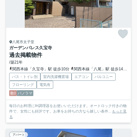
八尾市太子堂
ガーデンパレス久宝寺
過去掲載物件
/築21年
関西本線「久宝寺」駅 徒歩10分
関西本線「八尾」駅 徒歩14分
地
バス・トイレ別
室内洗濯機置場
エアコン
バルコニー
フローリング
電気有
敷0
パノラマ
毎日のお料理にIH調理器をお使いいただけます。オートロック付きの物
件で、女性にも好評です。お車をお持ちの方なら嬉しい条件...
もっと見
る
アパート