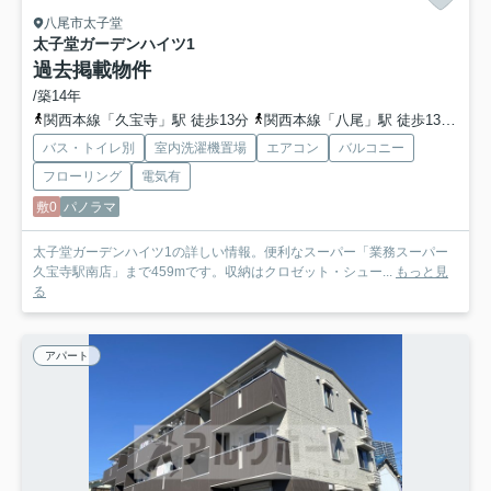
八尾市太子堂
太子堂ガーデンハイツ1
過去掲載物件
/築14年
関西本線「久宝寺」駅 徒歩13分
関西本線「八尾」駅 徒歩13分
地
バス・トイレ別
室内洗濯機置場
エアコン
バルコニー
フローリング
電気有
敷0
パノラマ
太子堂ガーデンハイツ1の詳しい情報。便利なスーパー「業務スーパー
久宝寺駅南店」まで459mです。収納はクロゼット・シュー...
もっと見
る
アパート