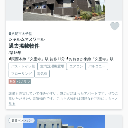
八尾市太子堂
シャルムマヌワール
過去掲載物件
/築15年
関西本線「久宝寺」駅 徒歩11分
おおさか東線「久宝寺」駅 徒歩11分
バス・トイレ別
室内洗濯機置場
エアコン
バルコニー
フローリング
電気有
敷0
パノラマ
設備も充実していて住みやすい、魅力が詰まったアパートです。ぜひご
覧いただきたい賃貸物件です。こちらの物件は閑静な住宅地に...
もっと
見る
賃貸マンション