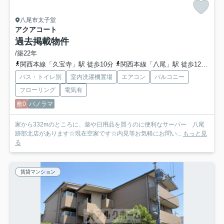
八尾市太子堂
アクアコート
過去掲載物件
/築22年
関西本線「久宝寺」駅 徒歩10分
関西本線「八尾」駅 徒歩12分
近
バス・トイレ別
室内洗濯機置場
エアコン
バルコニー
フローリング
電気有
敷0
パノラマ
家から332mのところに、薬や日用品を買うのに便利なサーバー 八尾
跡部北店があります☆現在空家です☆内見等お気軽にお問い...
もっと見
る
賃貸マンション