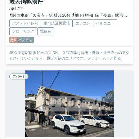
過去掲載物件
/築12年
関西本線「久宝寺」駅 徒歩10分
地下鉄谷町線「長原」駅 徒歩27分
バス・トイレ別
室内洗濯機置場
エアコン
バルコニー
フローリング
電気有
敷0
パノラマ
JR久宝寺駅徒歩10分の1LDK。 久宝寺駅は梅田・難波・天王寺へのアク
セスがよいことから、最近人気のエリアです。メガシ...
もっと見る
アパート