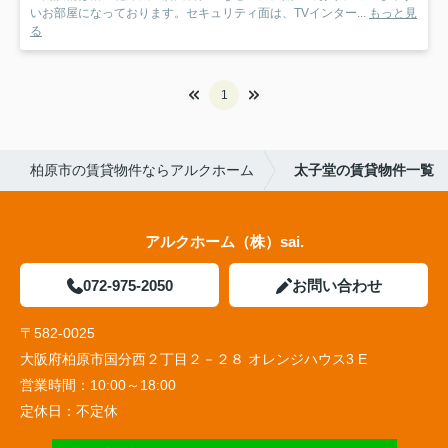
いお部屋になっております。セキュリティ面は、TVインター...
もっと見
る
1
柏原市の賃貸物件ならアルクホーム
太子堂の賃貸物件一覧
アルクホーム（株）sai.
072-975-2050
お問い合わせ
〒582-0025
大阪府柏原市国分西２丁目２－２８ オレンジハウス3 E
営業時間：
10:00～18:00
定休日：
不定休