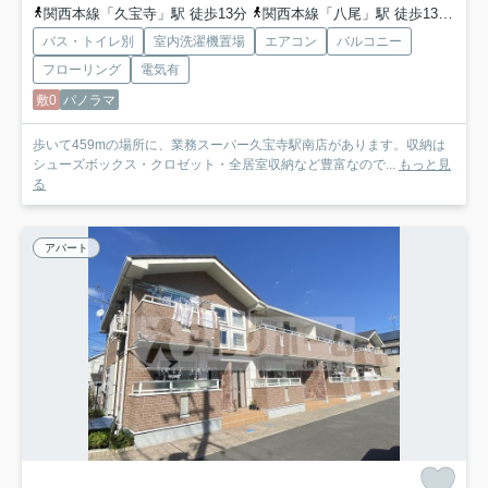
関西本線「久宝寺」駅 徒歩13分
関西本線「八尾」駅 徒歩13分
地
バス・トイレ別
室内洗濯機置場
エアコン
バルコニー
フローリング
電気有
敷0
パノラマ
歩いて459mの場所に、業務スーパー久宝寺駅南店があります。収納は
シューズボックス・クロゼット・全居室収納など豊富なので...
もっと見
る
アパート