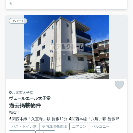
る
アパート
八尾市太子堂
ヴェールエール太子堂
過去掲載物件
/築1年
関西本線「久宝寺」駅 徒歩12分
関西本線「八尾」駅 徒歩15分
近
バス・トイレ別
室内洗濯機置場
エアコン
バルコニー