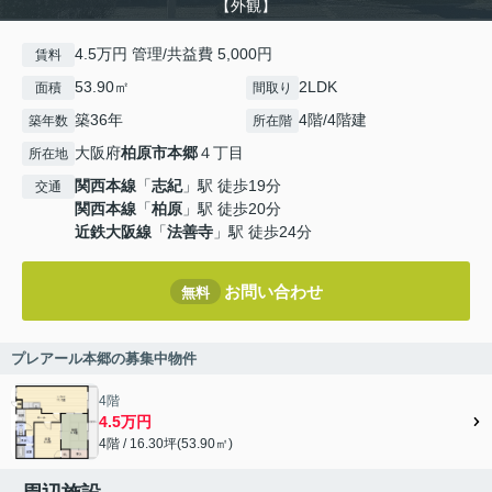
【外観】
4.5万円 管理/共益費 5,000円
賃料
53.90㎡
2LDK
面積
間取り
築36年
4階/4階建
築年数
所在階
大阪府
柏原市
本郷
４丁目
所在地
関西本線
「
志紀
」駅 徒歩19分
交通
関西本線
「
柏原
」駅 徒歩20分
近鉄大阪線
「
法善寺
」駅 徒歩24分
お問い合わせ
無料
プレアール本郷の募集中物件
4階
4.5万円
4階 / 16.30坪(53.90㎡)