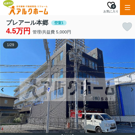
0
お気に入り
プレアール本郷
空室1
4.5万円
管理/共益費 5,000円
1
/
29