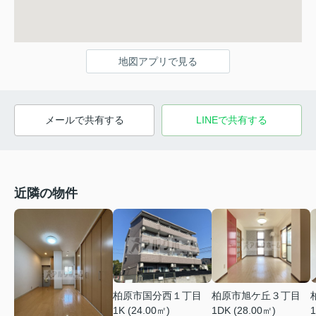
地図アプリで見る
メールで共有する
LINEで共有する
近隣の物件
柏原市国分西１丁目
柏原市旭ケ丘３丁目
1K (24.00㎡)
1DK (28.00㎡)
1