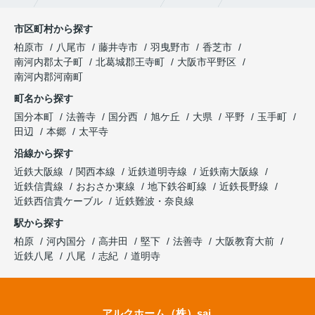
市区町村から探す
柏原市
八尾市
藤井寺市
羽曳野市
香芝市
南河内郡太子町
北葛城郡王寺町
大阪市平野区
南河内郡河南町
町名から探す
国分本町
法善寺
国分西
旭ケ丘
大県
平野
玉手町
田辺
本郷
太平寺
沿線から探す
近鉄大阪線
関西本線
近鉄道明寺線
近鉄南大阪線
近鉄信貴線
おおさか東線
地下鉄谷町線
近鉄長野線
近鉄西信貴ケーブル
近鉄難波・奈良線
駅から探す
柏原
河内国分
高井田
堅下
法善寺
大阪教育大前
近鉄八尾
八尾
志紀
道明寺
アルクホーム（株）sai.