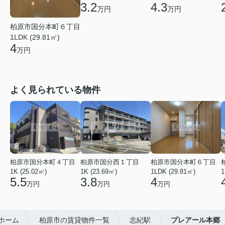
3.2
4.3
万円
万円
柏原市国分本町６丁目
1LDK (29.81㎡)
4
万円
よく見られている物件
柏原市国分本町４丁目
柏原市国分西１丁目
柏原市国分本町６丁目
1K (25.02㎡)
1K (23.69㎡)
1LDK (29.81㎡)
1
5.5
3.8
4
万円
万円
万円
ホーム
柏原市の賃貸物件一覧
志紀駅
プレアール本郷