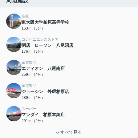
周辺施設
高校
東大阪大学柏原高等学校
163ｍ（3分）
コンビニエンスストア
閉店 ローソン 八尾沼店
176ｍ（3分）
家電製品
エディオン 八尾南店
259ｍ（4分）
家電製品
ジョーシン 外環柏原店
289ｍ（4分）
スーパー
マンダイ 柏原本郷店
291ｍ（4分）
すべて見る