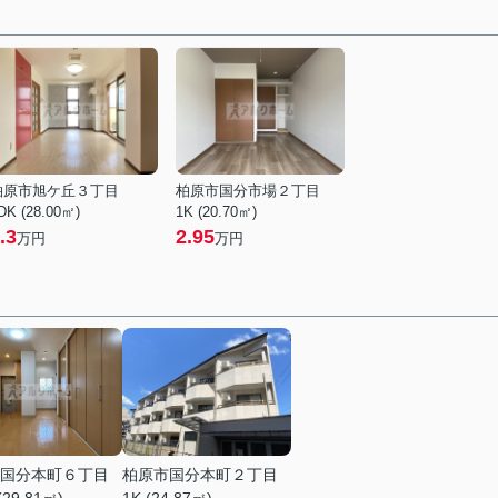
柏原市旭ケ丘３丁目
柏原市国分市場２丁目
DK (28.00㎡)
1K (20.70㎡)
.3
2.95
万円
万円
国分本町６丁目
柏原市国分本町２丁目