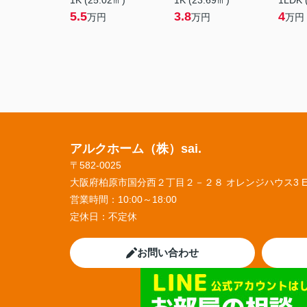
1K (25.02㎡)
1K (23.69㎡)
1LDK 
5.5
3.8
4
万円
万円
万円
アルクホーム（株）sai.
〒582-0025
大阪府柏原市国分西２丁目２－２８ オレンジハウス3 
営業時間：
10:00～18:00
定休日：
不定休
お問い合わせ