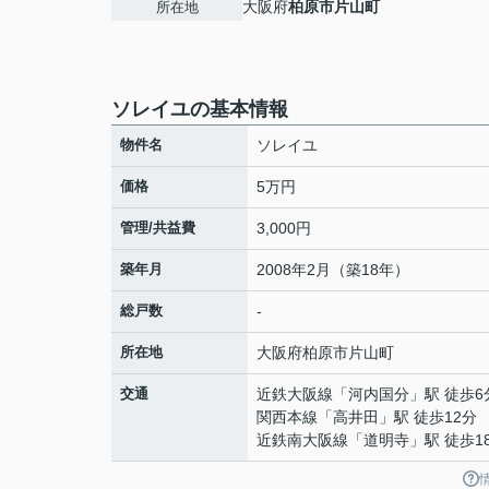
大阪府
柏原市
片山町
所在地
ソレイユの基本情報
物件名
ソレイユ
価格
5万円
管理/共益費
3,000円
築年月
2008年2月（築18年）
総戸数
-
所在地
大阪府
柏原市
片山町
交通
近鉄大阪線
「
河内国分
」駅 徒歩6
関西本線
「
高井田
」駅 徒歩12分
近鉄南大阪線
「
道明寺
」駅 徒歩1