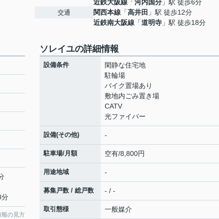
近鉄大阪線
「
河内国分
」駅 徒歩6分
関西本線
「
高井田
」駅 徒歩12分
交通
近鉄南大阪線
「
道明寺
」駅 徒歩18分
ソレイユの詳細情報
設備条件
閑静な住宅地
駐輪場
バイク置場あり
敷地内ごみ置き場
CATV
光ファイバー
設備(その他)
-
駐車場/月額
空有/8,800円
用途地域
-
分
募集戸数 / 総戸数
- / -
8分
取引態様
一般媒介
情報の見方