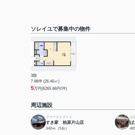
ソレイユで募集中の物件
3階
7.98坪 (26.40㎡)
5
万円(6265.66円/坪)
周辺施設
ファーストフード
そ
すき家 柏原片山店
ぱ
340ｍ（5分）
4