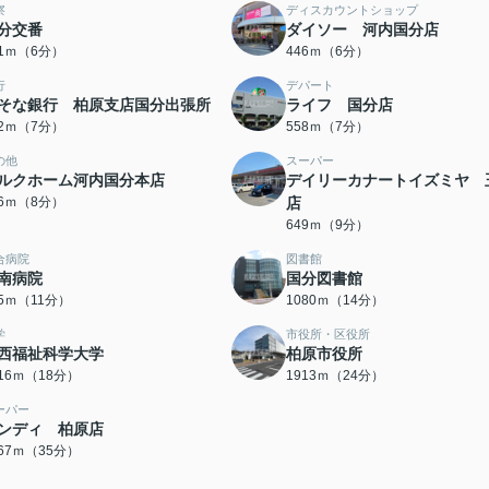
察
ディスカウントショップ
分交番
ダイソー 河内国分店
21ｍ（6分）
446ｍ（6分）
行
デパート
そな銀行 柏原支店国分出張所
ライフ 国分店
92ｍ（7分）
558ｍ（7分）
の他
スーパー
ルクホーム河内国分本店
デイリーカナートイズミヤ 
96ｍ（8分）
店
649ｍ（9分）
合病院
図書館
南病院
国分図書館
35ｍ（11分）
1080ｍ（14分）
学
市役所・区役所
西福祉科学大学
柏原市役所
416ｍ（18分）
1913ｍ（24分）
ーパー
ンディ 柏原店
767ｍ（35分）