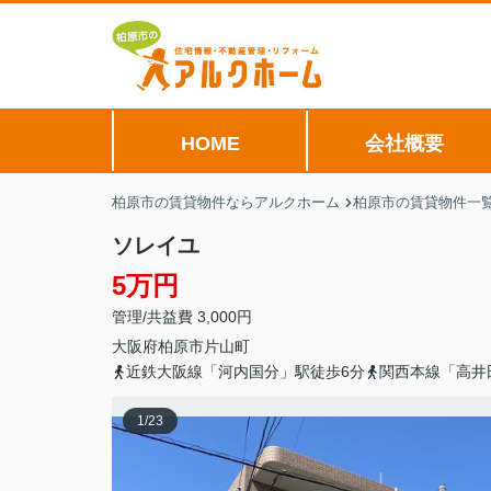
HOME
会社概要
柏原市の賃貸物件ならアルクホーム
柏原市の賃貸物件一
ソレイユ
5万円
管理/共益費 3,000円
大阪府
柏原市
片山町
近鉄大阪線「河内国分」駅徒歩6分
関西本線「高井
1
/
23