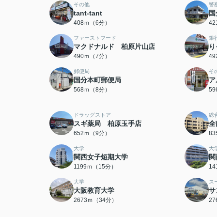
その他
警
tant-tant
国
408ｍ（6分）
4
ファーストフード
銀
マクドナルド 柏原片山店
り
490ｍ（7分）
4
郵便局
そ
国分本町郵便局
ア
568ｍ（8分）
5
ドラッグストア
総
スギ薬局 柏原玉手店
全
652ｍ（9分）
8
大学
大
関西女子短期大学
関
1199ｍ（15分）
1
大学
ス
大阪教育大学
サ
2673ｍ（34分）
2