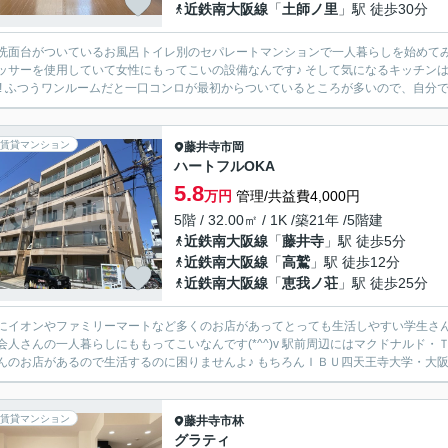
近鉄南大阪線
「
土師ノ里
」駅 徒歩30分
洗面台がついているお風呂トイレ別のセパレートマンションで一人暮らしを始めてみま
ッサーを使用していて女性にもってこいの設備なんです♪ そして気になるキッチン
!! ふつうワンルームだと一口コンロが最初からついているところが多いので、自分で
賃貸マンション
藤井寺市
岡
ハートフルOKA
5.8
万円
管理/共益費4,000円
5階 / 32.00㎡ / 1K /築21年 /5階建
近鉄南大阪線
「
藤井寺
」駅 徒歩5分
近鉄南大阪線
「
高鷲
」駅 徒歩12分
近鉄南大阪線
「
恵我ノ荘
」駅 徒歩25分
にイオンやファミリーマートなど多くのお店があってとっても生活しやすい学生さんに
会人さんの一人暮らしにももってこいなんです(*^^)v 駅前周辺にはマクドナルド
んのお店があるので生活するのに困りませんよ♪ もちろんＩＢＵ四天王寺大学・大阪女
賃貸マンション
藤井寺市
林
グラティ