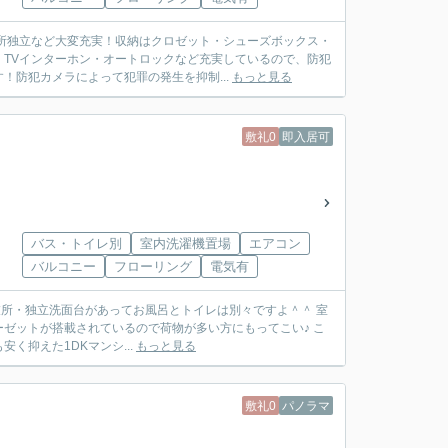
所独立など大変充実！収納はクロゼット・シューズボックス・
TVインターホン・オートロックなど充実しているので、防犯
防犯カメラによって犯罪の発生を抑制...
もっと見る
敷礼0
即入居可
バス・トイレ別
室内洗濯機置場
エアコン
バルコニー
フローリング
電気有
衣所・独立洗面台があってお風呂とトイレは別々ですよ＾＾ 室
ーゼットが搭載されているので荷物が多い方にもってこい♪ こ
く抑えた1DKマンシ...
もっと見る
敷礼0
パノラマ