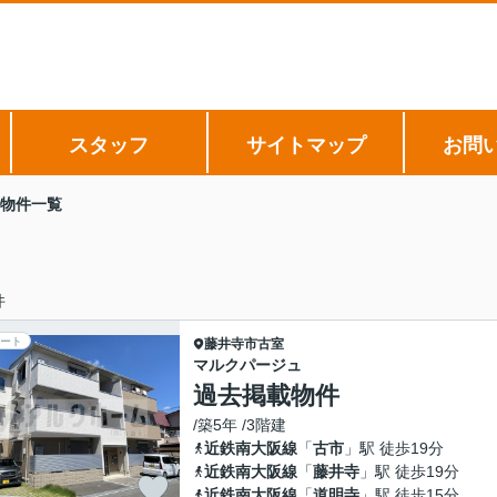
スタッフ
サイトマップ
お問
物件一覧
件
ート
藤井寺市
古室
マルクパージュ
過去掲載物件
/築5年 /3階建
近鉄南大阪線
「
古市
」駅 徒歩19分
近鉄南大阪線
「
藤井寺
」駅 徒歩19分
近鉄南大阪線
「
道明寺
」駅 徒歩15分