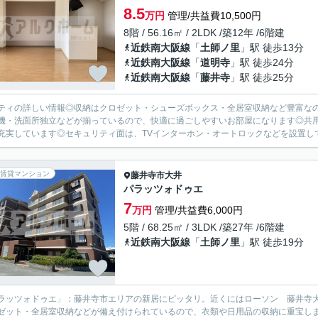
8.5
万円
管理/共益費10,500円
8階 / 56.16㎡ / 2LDK /築12年 /6階建
近鉄南大阪線
「
土師ノ里
」駅 徒歩13分
近鉄南大阪線
「
道明寺
」駅 徒歩24分
近鉄南大阪線
「
藤井寺
」駅 徒歩25分
ティの詳しい情報◎収納はクロゼット・シューズボックス・全居室収納など豊富な
機・洗面所独立などが揃っているので、快適に過ごしやすいお部屋になります◎共
充実しています◎セキュリティ面は、TVインターホン・オートロックなどを設置してい
賃貸マンション
藤井寺市
大井
パラッツォドゥエ
7
万円
管理/共益費6,000円
5階 / 68.25㎡ / 3LDK /築27年 /6階建
近鉄南大阪線
「
土師ノ里
」駅 徒歩19分
ラッツォドゥエ」：藤井寺市エリアの新居にピッタリ。近くにはローソン 藤井寺大
ゼット・全居室収納などが備え付けられているので、衣類や日用品の収納に重宝し