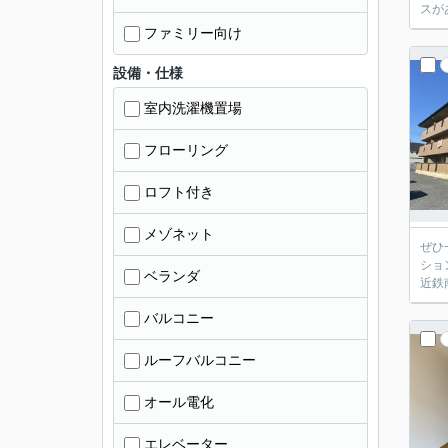
スが
ファミリー向け
設備・仕様
室内洗濯機置場
フローリング
ロフト付き
メゾネット
ぜひ
ショ
ベランダ
近鉄
バルコニー
ルーフバルコニー
オール電化
エレベーター