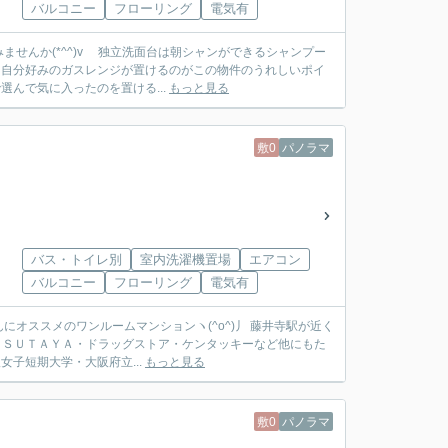
バルコニー
フローリング
電気有
せんか(*^^)v 独立洗面台は朝シャンができるシャンプー
は自分好みのガスレンジが置けるのがこの物件のうれしいポイ
選んで気に入ったのを置ける...
もっと見る
敷0
パノラマ
バス・トイレ別
室内洗濯機置場
エアコン
バルコニー
フローリング
電気有
オススメのワンルームマンションヽ(^o^)丿 藤井寺駅が近く
・ＴＳＵＴＡＹＡ・ドラッグストア・ケンタッキーなど他にもた
子短期大学・大阪府立...
もっと見る
敷0
パノラマ