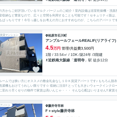
の方からご好評頂いているマルク パージュのご紹介！室内設備は浴室乾燥機・洗面
室収納など豊富なので、広々と空間を利用することも可能です！セキュリティ面は、
もばっちりです！今引っ越しをお考えの方におすすめなのが、こちらのアパートです！
賃貸マンション
柏原市
石川町
アンプルールフェールREALIF(リアライフ)
4.5
万円
管理/共益費3,500円
1階 / 33.54㎡ / 1DK /築24年 /3階建
近鉄南大阪線
「
道明寺
」駅 徒歩12分
ルームでは狭い方にオススメの敷金礼金なし１ＤＫ賃貸アパートです♪ もちろん脱
洗濯機もおけてうれしい限りです☆ 収納に注目!! とっても大きいウォークインクロ
に至れり尽くせりの物件で家賃は高いんじゃ・・・ そんな心配はいりません!! 家賃も安
アパート
藤井寺市
林
F＋style藤井寺林