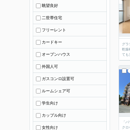
眺望良好
二世帯住宅
フリーレント
カードキー
グラ
乾燥
オープンハウス
ても
外国人可
ガスコンロ設置可
ルームシェア可
学生向け
カップル向け
「パ
女性向け
クロ