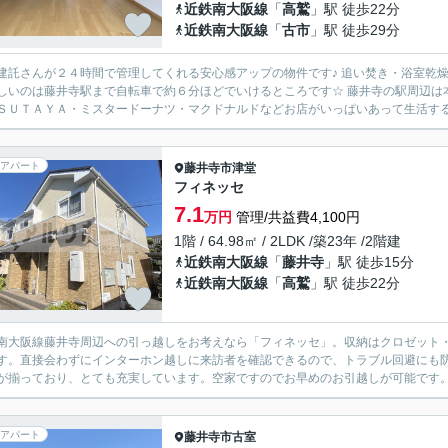
近鉄南大阪線
「
高鷲
」駅 徒歩22分
近鉄南大阪線
「
古市
」駅 徒歩29分
建託さんが２４時間で管理してくれる安心感アップの物件です♪ 追い焚き・浴室乾
しいのは藤井寺駅まで自転車で約６分ほどでいけるところです☆ 藤井寺の駅周辺は本
ＳＵＴＡＹＡ・ミスタードーナツ・マクドナルドなどお店がいっぱいあって生活するの
アパート
藤井寺市
津堂
フィネッセ
7.1
万円
管理/共益費4,100円
1階 / 64.98㎡ / 2LDK /築23年 /2階建
近鉄南大阪線
「
藤井寺
」駅 徒歩15分
近鉄南大阪線
「
高鷲
」駅 徒歩22分
南大阪線藤井寺周辺への引っ越しをお考えなら「フィネッセ」。収納はクロゼット
す。直接会わずにインターホン越しに来訪者を確認できるので、トラブル回避にも
が揃っており、とても充実しています。空家ですのでお早めのお引越しが可能です。
アパート
藤井寺市
古室