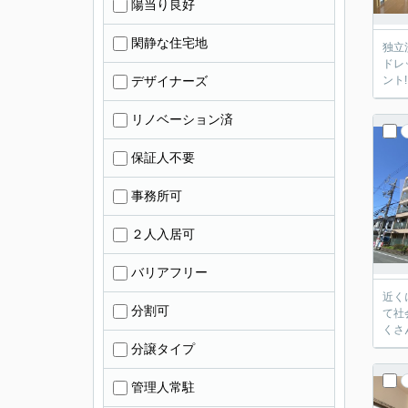
陽当り良好
閑静な住宅地
独立
ドレ
デザイナーズ
ント
リノベーション済
保証人不要
事務所可
２人入居可
バリアフリー
近く
分割可
て社
くさ
分譲タイプ
管理人常駐