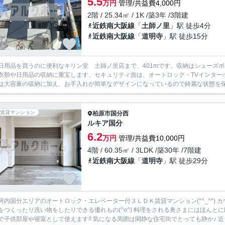
5.5
万円
管理/共益費4,000円
2階 / 25.34㎡ / 1K /築3年 /3階建
近鉄南大阪線
「
土師ノ里
」駅 徒歩4分
近鉄南大阪線
「
道明寺
」駅 徒歩15分
日用品を買うのに便利なキリン堂 土師ノ里店まで、401mです。収納はシューズ
衣類や日用品の収納に重宝します。セキュリティ面は、オートロック・TVインター
は大容量の収納に加え、お手入れが簡単なデザインになっているので綺麗な状態を保ち
賃貸マンション
柏原市
国分西
ルキア国分
6.2
万円
管理/共益費10,000円
4階 / 60.35㎡ / 3LDK /築30年 /7階建
近鉄南大阪線
「
道明寺
」駅 徒歩29分
河内国分エリアのオートロック・エレベーター付３ＬＤＫ賃貸マンション(*^_^*)
をつくったり洗い物をしたりできる優れもの(^o^) 料理をされる奥さまにはほんとに
で子供部屋や寝室として使えます!! 気になる周囲は閑静な住宅街でとっても静か♪ 近く