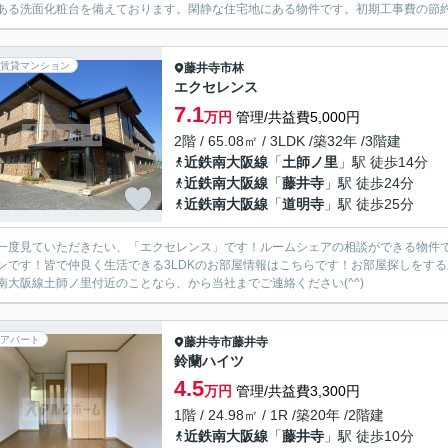
ある洗面化粧台を備えております。閑静な住宅地にある物件です。初期工事費の節約でき
賃貸マンション
藤井寺市
林
エクセレンス
7.1
万円
管理/共益費5,000円
2階 / 65.08㎡ / 3LDK /築32年 /3階建
近鉄南大阪線
「
土師ノ里
」駅 徒歩14分
近鉄南大阪線
「
藤井寺
」駅 徒歩24分
近鉄南大阪線
「
道明寺
」駅 徒歩25分
一度見ていただきたい、「エクセレンス」です！ルームシェアの相談ができる物件
ンです！皆で仲良く生活できる3LDKのお部屋情報はこちらです！お部屋探しをす
南大阪線土師ノ里付近のことなら、
から当社までご連絡ください(^^)
アパート
藤井寺市
藤井寺
鈴蘭ハイツ
4.5
万円
管理/共益費3,300円
1階 / 24.98㎡ / 1R /築20年 /2階建
近鉄南大阪線
「
藤井寺
」駅 徒歩10分