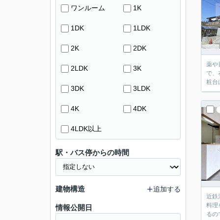
ワンルーム
1K
1DK
1LDK
2K
2DK
薬や
2LDK
3K
で、
粧台
3DK
3LDK
4K
4DK
4LDK以上
駅・バス停からの時間
建物構造
追加する
近鉄
料理
情報公開日
るの