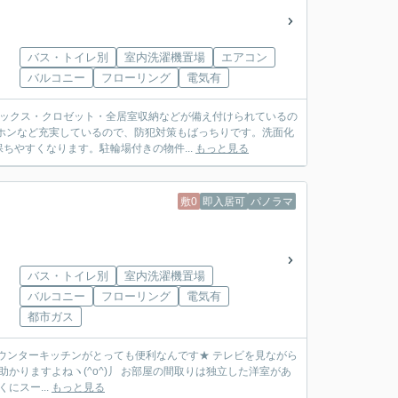
バス・トイレ別
室内洗濯機置場
エアコン
バルコニー
フローリング
電気有
ボックス・クロゼット・全居室収納などが備え付けられているの
ホンなど充実しているので、防犯対策もばっちりです。洗面化
やすくなります。駐輪場付きの物件...
もっと見る
敷0
即入居可
パノラマ
バス・トイレ別
室内洗濯機置場
バルコニー
フローリング
電気有
都市ガス
 カウンターキッチンがとっても便利なんです★ テレビを見ながら
助かりますよねヽ(^o^)丿 お部屋の間取りは独立した洋室があ
にスー...
もっと見る