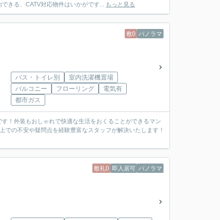
る、CATV対応物件はいかがです...
もっと見る
敷0
パノラマ
バス・トイレ別
室内洗濯機置場
バルコニー
フローリング
電気有
都市ガス
です！外装もおしゃれで快適な生活をおくることができるマン
る上での不安や疑問点を経験豊富なスタッフが解決いたします！
敷礼0
即入居可
パノラマ