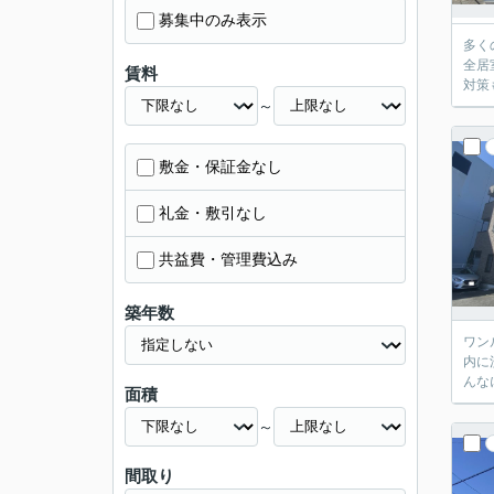
募集中のみ表示
多く
全居
賃料
対策
～
敷金・保証金なし
礼金・敷引なし
共益費・管理費込み
築年数
ワン
内に
んな
面積
～
間取り