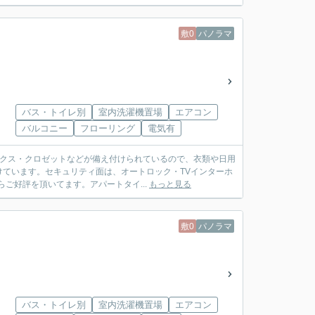
敷0
パノラマ
バス・トイレ別
室内洗濯機置場
エアコン
バルコニー
フローリング
電気有
ックス・クロゼットなどが備え付けられているので、衣類や日用
ています。セキュリティ面は、オートロック・TVインターホ
ご好評を頂いてます。アパートタイ...
もっと見る
敷0
パノラマ
バス・トイレ別
室内洗濯機置場
エアコン