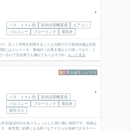
バス・トイレ別
室内洗濯機置場
エアコン
バルコニー
フローリング
電気有
ので、広々と空間を利用することも可能です◎室内設備は浴室
用部にはエレベータ・敷地内ごみ置き場などが揃っており、と
るので安全面でも優れております◎in...
もっと見る
敷0
即入居可
パノラマ
バス・トイレ別
室内洗濯機置場
バルコニー
フローリング
電気有
都市ガス
井店(徒歩6分)がありちょっとした買い物に便利です。収納は
ます。身支度に必要となる様々なアイテムを収納できるスペー