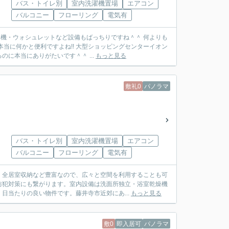
バス・トイレ別
室内洗濯機置場
エアコン
バルコニー
フローリング
電気有
燥機・ウォシュレットなど設備もばっちりですね＾＾ 何よりも
当に何かと便利ですよね!! 大型ショッピングセンターイオン
に本当にありがたいです＾＾ ...
もっと見る
敷礼0
パノラマ
バス・トイレ別
室内洗濯機置場
エアコン
バルコニー
フローリング
電気有
・全居室収納など豊富なので、広々と空間を利用することも可
防犯対策にも繋がります。室内設備は洗面所独立・浴室乾燥機
日当たりの良い物件です。藤井寺市近郊にあ...
もっと見る
敷0
即入居可
パノラマ