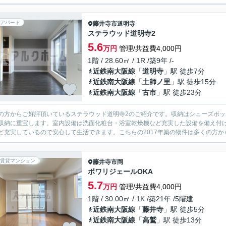
アパート
藤井寺市
道明寺
ステラウッド道明寺2
5.6
万円
管理/共益費4,000円
1階 / 28.60㎡ / 1R /築9年 /-
近鉄南大阪線
「
道明寺
」駅 徒歩7分
近鉄南大阪線
「
土師ノ里
」駅 徒歩15分
近鉄南大阪線
「
古市
」駅 徒歩23分
の方からご好評頂いているステラウッド道明寺2のご紹介です。収納はシューズボ
収納に重宝します。室内設備は洗面化粧台・浴室乾燥機など充実した設備を備え付け
ど充実しているので安心して生活できます。こちらの2017年築の物件は多くの方から
賃貸マンション
藤井寺市
岡
ボワリジェールOKA
5.7
万円
管理/共益費4,000円
1階 / 30.00㎡ / 1K /築21年 /5階建
近鉄南大阪線
「
藤井寺
」駅 徒歩5分
近鉄南大阪線
「
高鷲
」駅 徒歩13分