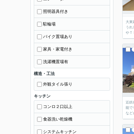
照明器具付き
大東
駐輪場
うれ
やＴ
バイク置場あり
家具・家電付き
洗濯機置場有
構造・工法
外観タイル張り
キッチン
近鉄
コンロ２口以上
能で
など
食器洗い乾燥機
システムキッチン