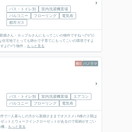
バス・トイレ別
室内洗濯機置場
バルコニー
フローリング
電気有
都市ガス
・新婚さん・カップルさんにもってこいの物件ですねヽ(^o^)丿
な住宅地でとっても静かで子育てにもってこいの環境ですよ
○^) 物件...
もっと見る
敷0
パノラマ
バス・トイレ別
室内洗濯機置場
エアコン
バルコニー
フローリング
電気有
た物件で一人暮らしの方から新婚さままでオススメ♪ A棟の２階は
クローゼットとウォークインクローゼットがあるので収納がすごい
...
もっと見る