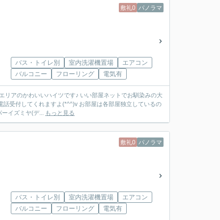
敷礼0
パノラマ
バス・トイレ別
室内洗濯機置場
エアコン
バルコニー
フローリング
電気有
駅エリアのかわいいハイツです♪ いい部屋ネットでお馴染みの大
受付してくれますよ(*^^)v お部屋は各部屋独立しているの
イズミヤ(デ...
もっと見る
敷礼0
パノラマ
バス・トイレ別
室内洗濯機置場
エアコン
バルコニー
フローリング
電気有