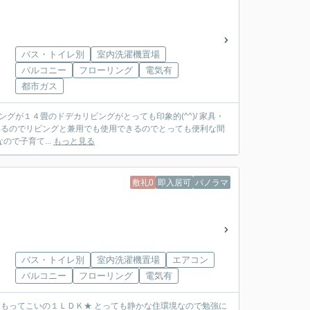
バス・トイレ別
室内洗濯機置場
バルコニー
フローリング
電気有
都市ガス
グが１４畳のドデカリビングがとっても印象的(^^)/ 家具・
いるのでリビングと兼用でも使用できるのでとっても便利な間
ので子育て...
もっと見る
敷礼0
即入居可
パノラマ
バス・トイレ別
室内洗濯機置場
エアコン
バルコニー
フローリング
電気有
にもってこいの１ＬＤＫ★ とっても静かな住環境なので勉強に