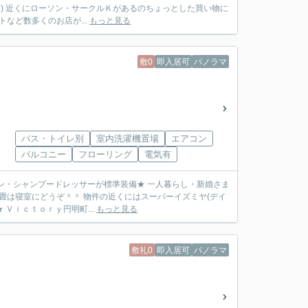
*) 近くにローソン・サークルＫがあるのちょっとした買い物に
トなど数多くのお店が...
もっと見る
敷0
即入居可
パノラマ
バス・トイレ別
室内洗濯機置場
エアコン
バルコニー
フローリング
電気有
ン・シャンプードレッサーが標準装備★ 一人暮らし・新婚さま
２畳は寝室にどうぞ＾＾ 物件の近くにはスーパーイズミヤ(デイ
Ｖｉｃｔｏｒｙ円明町...
もっと見る
敷礼0
即入居可
パノラマ