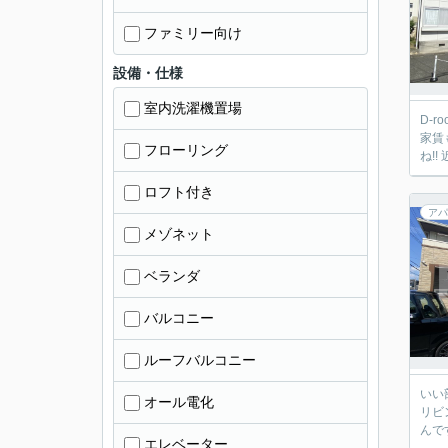
ファミリー向け
設備・仕様
室内洗濯機置場
D-
家賃
フローリング
ね!
ロフト付き
アパ
メゾネット
ベランダ
バルコニー
ルーフバルコニー
いい
オール電化
リビ
んで
エレベーター