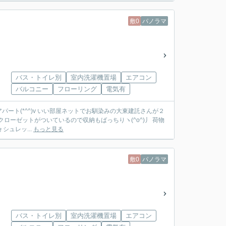
敷0
パノラマ
バス・トイレ別
室内洗濯機置場
エアコン
バルコニー
フローリング
電気有
ート(*^^)v いい部屋ネットでお馴染みの大東建託さんが２
ローゼットがついているので収納もばっちりヽ(^o^)丿 荷物
シュレッ...
もっと見る
敷0
パノラマ
バス・トイレ別
室内洗濯機置場
エアコン