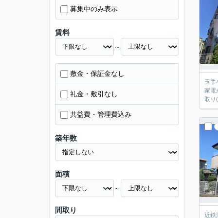
募集中のみ表示
賃料
～
敷金・保証金なし
玉手
家電
礼金・敷引なし
取り
共益費・管理費込み
築年数
面積
～
間取り
近鉄