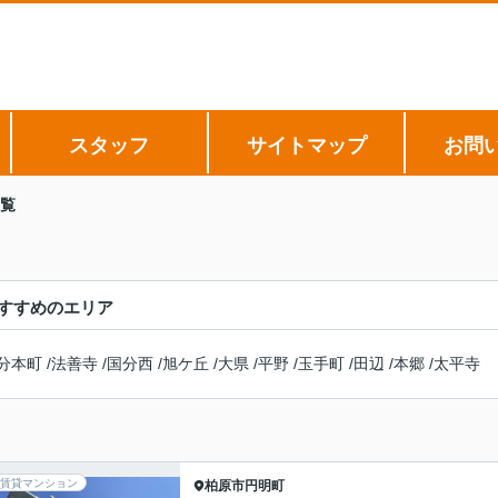
スタッフ
サイトマップ
お問
覧
すすめのエリア
分本町
/
法善寺
/
国分西
/
旭ケ丘
/
大県
/
平野
/
玉手町
/
田辺
/
本郷
/
太平寺
賃貸マンション
柏原市
円明町