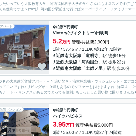
したいっていう大阪教育大学・関西福祉科学大学の学生さんにもオススメです(*^_^
ても便利ですよヽ(^o^)丿 河内国分駅前まで行けばスーパーライフ・ファミリーマー
アパート
柏原市
円明町
Victory(ヴィクトリー)円明町
5.2
万円
管理/共益費2,900円
1階 / 37.46㎡ / 1LDK /築12年 /2階建
近鉄南大阪線
「
道明寺
」駅 徒歩15分
近鉄大阪線
「
河内国分
」駅 徒歩22分
近鉄南大阪線
「
土師ノ里
」駅 徒歩20分
ＤＫの大東建託賃貸アパート＾＾ 追い焚き・浴室乾燥機・ウォシュレット・エアコ
ってこいですね♪ リビングが１０畳もあるのでソファーもおけますよね!! 洋室４．
カナート)・サンクスがあるのでとっても便利♪ ちょっとした買い物に困りませんね★ 
賃貸マンション
柏原市
円明町
ハイツハピネス
3.95
万円
管理/共益費5,000円
3階 / 35.00㎡ / 1LDK /築27年 /4階建