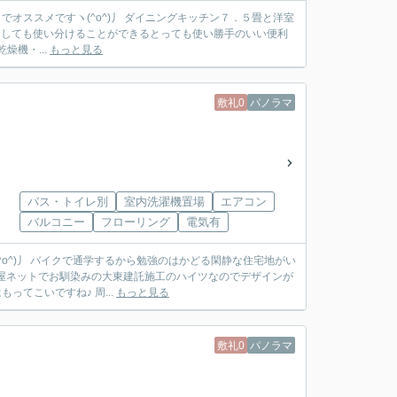
でオススメですヽ(^o^)丿 ダイニングキッチン７．５畳と洋室
としても使い分けることができるとっても使い勝手のいい便利
燥機・...
もっと見る
敷礼0
パノラマ
バス・トイレ別
室内洗濯機置場
エアコン
バルコニー
フローリング
電気有
o^)丿 バイクで通学するから勉強のはかどる閑静な住宅地がい
屋ネットでお馴染みの大東建託施工のハイツなのでデザインが
ってこいですね♪ 周...
もっと見る
敷礼0
パノラマ