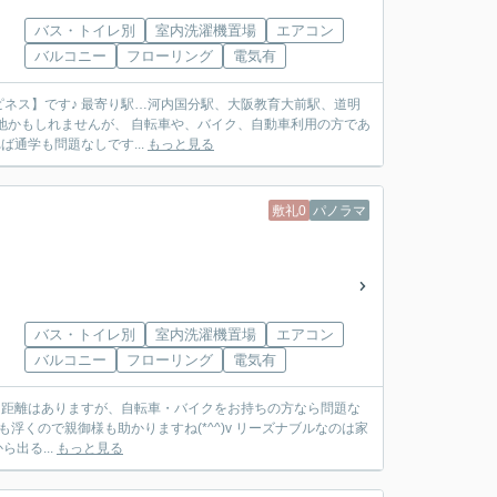
バス・トイレ別
室内洗濯機置場
エアコン
バルコニー
フローリング
電気有
大阪教育大前駅、道明
い立地かもしれませんが、 自転車や、バイク、自動車利用の方であ
れば通学も問題なしです...
もっと見る
敷礼0
パノラマ
バス・トイレ別
室内洗濯機置場
エアコン
バルコニー
フローリング
電気有
浮くので親御様も助かりますね(*^^)v リーズナブルなのは家
ら出る...
もっと見る