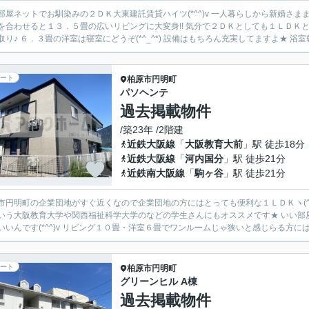
部屋ネットでお馴染みの２ＤＫ大東建託賃貸ハイツ(*^^)v 一人暮らしから新婚さまま
を合わせると１３．５畳の広いリビングに大変身!! 気分で２ＤＫとしても１ＬＤＫ
取り♪ ６．３畳の洋室は寝室にどうぞ(*^_^*) 設備はもちろん充実してますよ★ 浴室乾
ート
柏原市
円明町
パソヘンテ
過去掲載物件
/築23年 /2階建
近鉄大阪線
「
大阪教育大前
」駅 徒歩18分
近鉄大阪線
「
河内国分
」駅 徒歩21分
近鉄南大阪線
「
駒ヶ谷
」駅 徒歩21分
市円明町の企業団地がすぐ近くなので企業団地の方にはとっても便利な１ＬＤＫヽ(^
いう大阪教育大学や関西福祉科学大学のなどの学生さんにもオススメです★ いい部
いいんです(*^^)v リビング１０畳・洋室６畳でワンルームじゃ狭いと感じらる方にはも
ート
柏原市
円明町
グリーンヒル A棟
過去掲載物件