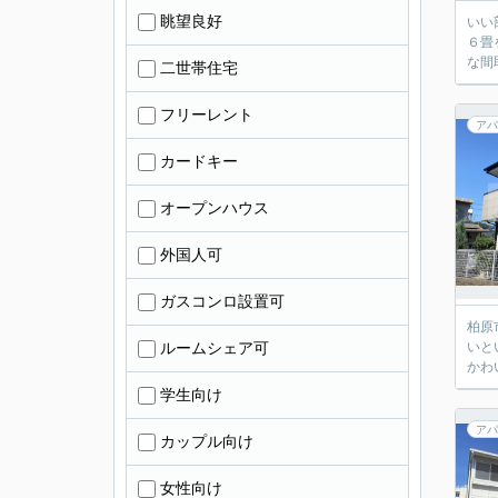
眺望良好
いい
６畳
な間
二世帯住宅
フリーレント
アパ
カードキー
オープンハウス
外国人可
ガスコンロ設置可
柏原
ルームシェア可
いと
かわ
学生向け
アパ
カップル向け
女性向け