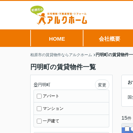
HOME
会社概要
円明町の賃貸物件一
柏原市の賃貸物件ならアルクホーム
円明町の賃貸物件一覧
お
円明町
変更
アパート
国
マンション
15
件
一戸建て