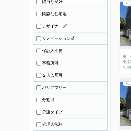
陽当り良好
アパ
閑静な住宅地
デザイナーズ
リノベーション済
保証人不要
玉手
東建
事務所可
で部
２人入居可
アパ
バリアフリー
分割可
分譲タイプ
管理人常駐