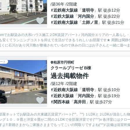
/築36年 /2階建
近鉄南大阪線
「
道明寺
」駅 徒歩12分
近鉄大阪線
「
河内国分
」駅 徒歩22分
近鉄南大阪線
「
土師ノ里
」駅 徒歩21分
roomでお馴染みの大和ハウス施工２DK賃貸アパート♪ 河内国分エリアの一人暮らし
も安くてランニングコストを抑えて生活ができるうれしいお部屋です★ 周囲は閑静
! 近くに石川があり河川敷が整備されているので休みの日にはお子さんと一緒に遊べますよ(^
ート
柏原市
円明町
クラールブリーゼ B棟
過去掲載物件
/築12年 /2階建
近鉄南大阪線
「
道明寺
」駅 徒歩10分
近鉄大阪線
「
河内国分
」駅 徒歩19分
関西本線
「
高井田
」駅 徒歩27分
部屋ネットでお馴染みの大東建託賃貸アパート(*^。^*) １LDKと２LDKが混合し
ング１０．９畳と洋室６畳が二間の２LDKで全部屋洋室です(*^^)v 各洋室には
すよ!! 新婚さまからご家族さままでもってこいの間取りですよね(^^)/ 設備は浴室乾燥機