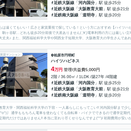
近鉄大阪線
「
河内国分
」駅 徒歩25分
近鉄大阪線
「
大阪教育大前
」駅 徒歩21分
近鉄南大阪線
「
道明寺
」駅 徒歩20分
は遠くてもいい！広さと家賃重視で探している！という方におすすめ【ハイツハピネス】です♪ 最寄り駅…河内国分駅、
、駒ヶ谷駅…どれも徒歩20分前後で大差ありません( ;∀;)電車利用の方には厳し
れば大丈夫♪ また、関西福祉科学大学や関西女子短期大学、大阪教育大の学生さんであ
賃貸マンション
柏原市
円明町
ハイツハピネス
4
万円
管理/共益費5,000円
2階 / 36.00㎡ / 1LDK /築27年 /4階建
近鉄大阪線
「
河内国分
」駅 徒歩25分
近鉄大阪線
「
大阪教育大前
」駅 徒歩21分
近鉄南大阪線
「
道明寺
」駅 徒歩20分
学・関西福祉科学大学の下宿・一人暮らしにもってこい!! 河内国分駅まで少し距離はありますが、自転車・バイクをお持ちの方なら問題な
(^o^)丿 通学ももちろん電車を使わなくても自転車・バイクでできるので通学定期代も
定期代だけではありません!! 本当に至れり尽くせりなんですよ(^^)/ 初期費用が安いか