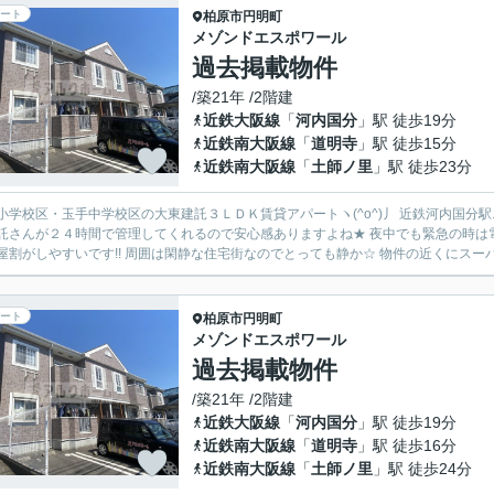
ート
柏原市
円明町
メゾンドエスポワール
過去掲載物件
/築21年 /2階建
近鉄大阪線
「
河内国分
」駅 徒歩19分
近鉄南大阪線
「
道明寺
」駅 徒歩15分
近鉄南大阪線
「
土師ノ里
」駅 徒歩23分
小学校区・玉手中学校区の大東建託３ＬＤＫ賃貸アパートヽ(^o^)丿 近鉄河内国分
託さんが２４時間で管理してくれるので安心感ありますよね★ 夜中でも緊急の時は電話
屋割がしやすいです!! 周囲は閑静な住宅街なのでとっても静か☆ 物件の近くにスーパー
ート
柏原市
円明町
メゾンドエスポワール
過去掲載物件
/築21年 /2階建
近鉄大阪線
「
河内国分
」駅 徒歩19分
近鉄南大阪線
「
道明寺
」駅 徒歩16分
近鉄南大阪線
「
土師ノ里
」駅 徒歩24分