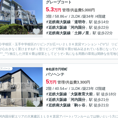
グレープコート
5.3
万円
管理/共益費5,000円
3階 / 58.86㎡ / 2LDK /築34年 /4階建
近鉄南大阪線
「
道明寺
」駅 徒歩14分
近鉄大阪線
「
河内国分
」駅 徒歩22分
近鉄南大阪線
「
土師ノ里
」駅 徒歩22分
小学校区・玉手中学校区のリビングが広ーい２ＬＤＫ賃貸マンションヽ(^o^)丿 リビン
が心おきなく置けますね!! Ｌ型リビングで和室６畳が組み込まれている形になって
(*^_^*) 独立した洋室６畳は寝室としてどうぞ♪ 気になる周囲の環境は閑静な住宅地な
アパート
柏原市
円明町
パソヘンテ
5
万円
管理/共益費3,300円
2階 / 40.54㎡ / 1LDK /築23年 /2階建
近鉄大阪線
「
大阪教育大前
」駅 徒歩18分
近鉄大阪線
「
河内国分
」駅 徒歩21分
近鉄南大阪線
「
駒ヶ谷
」駅 徒歩21分
河内国分駅エリアの大東建託１ＬＤＫ賃貸アパート♪ ワンルームでは狭いという方