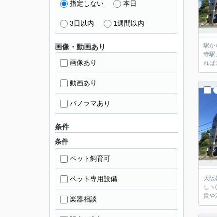
指定しない
本日
3日以内
1週間以内
駅から
画像・動画あり
寺駅
画像あり
動画あり
パノラマあり
条件
条件
ペット飼育可
ペット専用設備
大阪教育大
しヽ
賃や
楽器相談