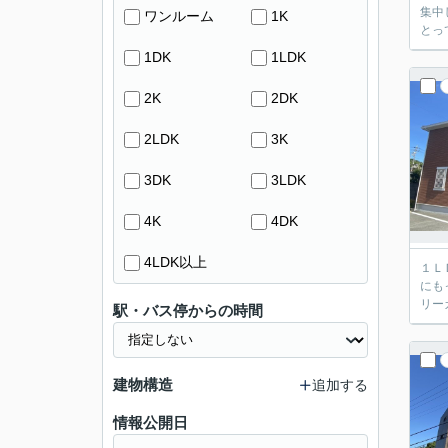
集中
ワンルーム
1K
とっ
1DK
1LDK
2K
2DK
2LDK
3K
3DK
3LDK
4K
4DK
4LDK以上
１Ｌ
にも
リー
駅・バス停からの時間
建物構造
追加する
情報公開日