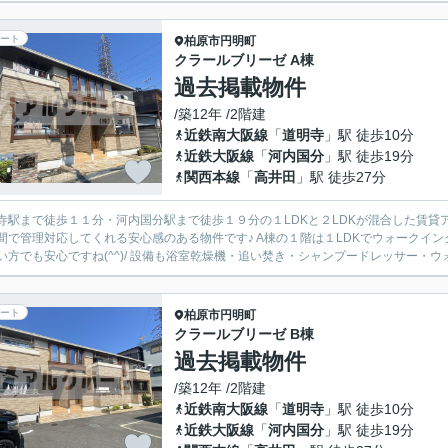
ート
柏原市
円明町
クラールブリーゼ A棟
過去掲載物件
/築12年 /2階建
近鉄南大阪線
「
道明寺
」駅 徒歩10分
近鉄大阪線
「
河内国分
」駅 徒歩19分
関西本線
「
高井田
」駅 徒歩27分
寺駅まで徒歩１１分・河内国分駅まで徒歩１９分の１LDKと２LDKが混合した賃貸アパ
間で管理対応してくれる安心感のある物件です♪ A棟の１階は１LDKでウォークインク
い方でも安心ですね(^^)/ 設備も浴室乾燥機・追い焚き・シャンプードレッサー・ウォ
ート
柏原市
円明町
クラールブリーゼ B棟
過去掲載物件
/築12年 /2階建
近鉄南大阪線
「
道明寺
」駅 徒歩10分
近鉄大阪線
「
河内国分
」駅 徒歩19分