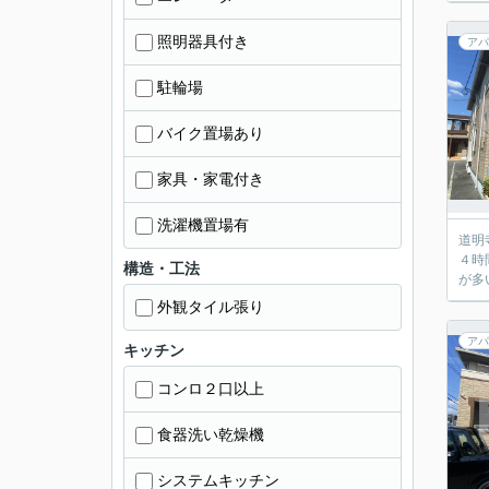
照明器具付き
アパ
駐輪場
バイク置場あり
家具・家電付き
洗濯機置場有
道明
４時
構造・工法
が多
外観タイル張り
アパ
キッチン
コンロ２口以上
食器洗い乾燥機
システムキッチン