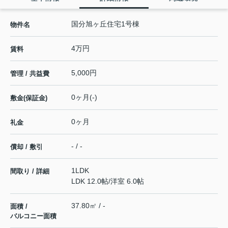
国分旭ヶ丘住宅1号棟
物件名
4万円
賃料
5,000円
管理 / 共益費
0ヶ月(-)
敷金(保証金)
0ヶ月
礼金
- / -
償却 / 敷引
1LDK
間取り / 詳細
LDK 12.0帖
/
洋室 6.0帖
37.80㎡ / -
面積 /
バルコニー面積