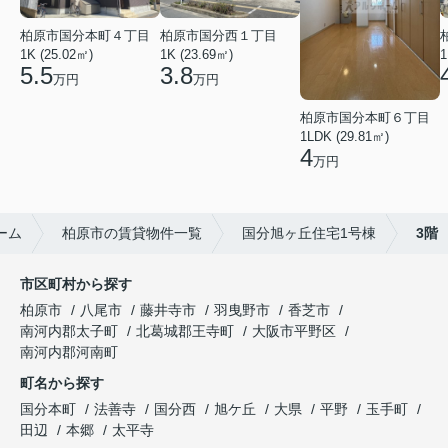
柏原市国分本町４丁目
柏原市国分西１丁目
1K (25.02㎡)
1K (23.69㎡)
1
5.5
3.8
万円
万円
柏原市国分本町６丁目
1LDK (29.81㎡)
4
万円
ーム
柏原市の賃貸物件一覧
国分旭ヶ丘住宅1号棟
3階
市区町村から探す
柏原市
八尾市
藤井寺市
羽曳野市
香芝市
南河内郡太子町
北葛城郡王寺町
大阪市平野区
南河内郡河南町
町名から探す
国分本町
法善寺
国分西
旭ケ丘
大県
平野
玉手町
田辺
本郷
太平寺