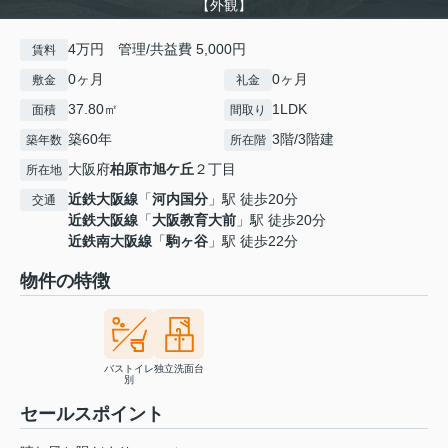
【外観】
4万円 管理/共益費 5,000円
賃料
0ヶ月
0ヶ月
敷金
礼金
37.80㎡
1LDK
面積
間取り
築60年
3階/3階建
築年数
所在階
大阪府
柏原市
旭ケ丘
２丁目
所在地
近鉄大阪線
「
河内国分
」駅 徒歩20分
交通
近鉄大阪線
「
大阪教育大前
」駅 徒歩20分
近鉄南大阪線
「
駒ヶ谷
」駅 徒歩22分
物件の特徴
バストイレ
独立洗面台
別
セールスポイント