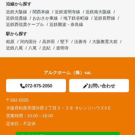
沿線から探す
近鉄大阪線
関西本線
近鉄道明寺線
近鉄南大阪線
近鉄信貴線
おおさか東線
地下鉄谷町線
近鉄長野線
近鉄西信貴ケーブル
近鉄難波・奈良線
駅から探す
柏原
河内国分
高井田
堅下
法善寺
大阪教育大前
近鉄八尾
八尾
志紀
道明寺
アルクホーム（株）sai.
072-975-2050
お問い合わせ
〒582-0025
大阪府柏原市国分西２丁目２－２８ オレンジハウス3 E
営業時間：
10:00～18:00
定休日：
不定休