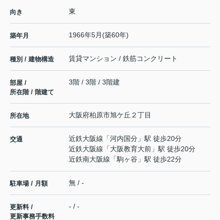
東
向き
1966年5月(築60年)
築年月
賃貸マンション / 鉄筋コンクリート
種別 / 建物構造
3階 / 3階 / 3階建
部屋 /
所在階 / 階建て
大阪府
柏原市
旭ケ丘
２丁目
所在地
近鉄大阪線
「
河内国分
」駅 徒歩20分
交通
近鉄大阪線
「
大阪教育大前
」駅 徒歩20分
近鉄南大阪線
「
駒ヶ谷
」駅 徒歩22分
無 / -
駐車場 / 月額
- / -
更新料 /
更新事務手数料