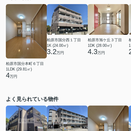
柏原市国分西１丁目
柏原市旭ケ丘３丁目
1K (24.00㎡)
1DK (28.00㎡)
1
3.2
4.3
万円
万円
柏原市国分本町６丁目
1LDK (29.81㎡)
4
万円
よく見られている物件