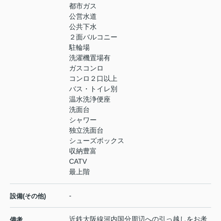
都市ガス
公営水道
公共下水
２面バルコニー
駐輪場
洗濯機置場有
ガスコンロ
コンロ２口以上
バス・トイレ別
温水洗浄便座
洗面台
シャワー
独立洗面台
シューズボックス
収納豊富
CATV
最上階
-
設備(その他)
近鉄大阪線河内国分周辺への引っ越しをお考
備考