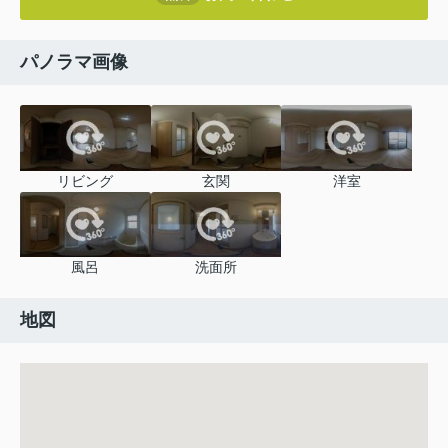
パノラマ画像
リビング
玄関
洋室
風呂
洗面所
地図