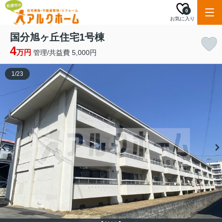
0
お気に入り
国分旭ヶ丘住宅1号棟
4
万円
管理/共益費 5,000円
1
/
23