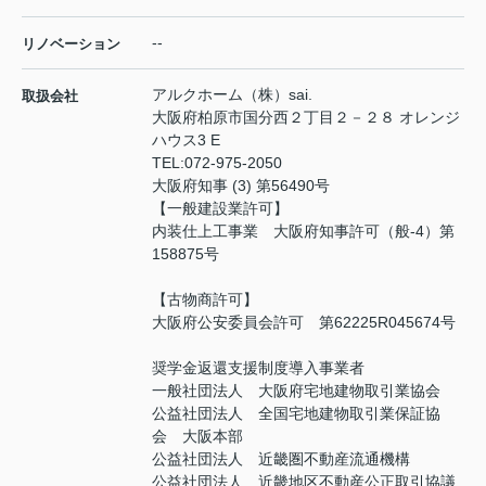
--
リノベーション
アルクホーム（株）sai.
取扱会社
大阪府柏原市国分西２丁目２－２８ オレンジ
ハウス3 E
TEL:
072-975-2050
大阪府知事 (3) 第56490号
【一般建設業許可】
内装仕上工事業 大阪府知事許可（般-4）第
158875号
【古物商許可】
大阪府公安委員会許可 第62225R045674号
奨学金返還支援制度導入事業者
一般社団法人 大阪府宅地建物取引業協会
公益社団法人 全国宅地建物取引業保証協
会 大阪本部
公益社団法人 近畿圏不動産流通機構
公益社団法人 近畿地区不動産公正取引協議