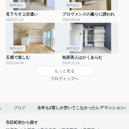
物件紹介
物件紹介
見下ろす上目遣い
プロヴァンスの薫りに誘われ
2025.07.23
2025.05.05
物件紹介
物件紹介
五感で楽しむ
柏原美人はかくあらむ
2025.04.08
2024.11.16
もっと見る
ブログトップへ
ム
ブログ
去年も2室しか空いてこなかったレアマンション♪
市区町村から探す