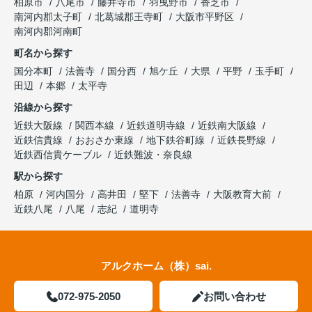
柏原市
八尾市
藤井寺市
羽曳野市
香芝市
南河内郡太子町
北葛城郡王寺町
大阪市平野区
南河内郡河南町
町名から探す
国分本町
法善寺
国分西
旭ケ丘
大県
平野
玉手町
田辺
本郷
太平寺
沿線から探す
近鉄大阪線
関西本線
近鉄道明寺線
近鉄南大阪線
近鉄信貴線
おおさか東線
地下鉄谷町線
近鉄長野線
近鉄西信貴ケーブル
近鉄難波・奈良線
駅から探す
柏原
河内国分
高井田
堅下
法善寺
大阪教育大前
近鉄八尾
八尾
志紀
道明寺
アルクホーム（株）sai.
072-975-2050
お問い合わせ