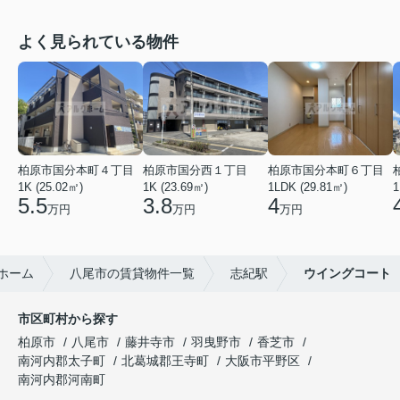
よく見られている物件
柏原市国分本町４丁目
柏原市国分西１丁目
柏原市国分本町６丁目
1K (25.02㎡)
1K (23.69㎡)
1LDK (29.81㎡)
1
5.5
3.8
4
万円
万円
万円
ホーム
八尾市の賃貸物件一覧
志紀駅
ウイングコート
市区町村から探す
柏原市
八尾市
藤井寺市
羽曳野市
香芝市
南河内郡太子町
北葛城郡王寺町
大阪市平野区
南河内郡河南町