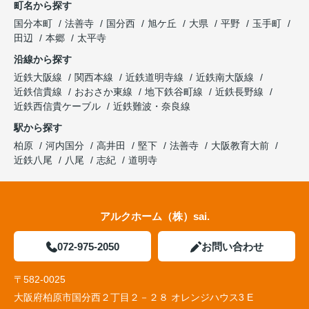
町名から探す
国分本町
法善寺
国分西
旭ケ丘
大県
平野
玉手町
田辺
本郷
太平寺
沿線から探す
近鉄大阪線
関西本線
近鉄道明寺線
近鉄南大阪線
近鉄信貴線
おおさか東線
地下鉄谷町線
近鉄長野線
近鉄西信貴ケーブル
近鉄難波・奈良線
駅から探す
柏原
河内国分
高井田
堅下
法善寺
大阪教育大前
近鉄八尾
八尾
志紀
道明寺
アルクホーム（株）sai.
072-975-2050
お問い合わせ
〒582-0025
大阪府柏原市国分西２丁目２－２８ オレンジハウス3 E