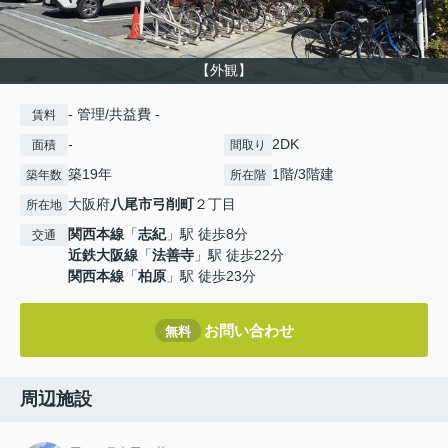
【外観】
- 管理/共益費 -
賃料
-
2DK
面積
間取り
築19年
1階/3階建
築年数
所在階
大阪府
八尾市
弓削町
２丁目
所在地
関西本線
「
志紀
」駅 徒歩8分
交通
近鉄大阪線
「
法善寺
」駅 徒歩22分
関西本線
「
柏原
」駅 徒歩23分
お問い合わせ
無料
周辺施設