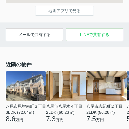
地図アプリで見る
メールで共有する
LINEで共有する
近隣の物件
八尾市恩智南町３丁目
八尾市八尾木４丁目
八尾市志紀町２丁目
3LDK (72.04㎡)
2LDK (60.23㎡)
2LDK (56.28㎡)
2
8.6
7.3
7.5
万円
万円
万円