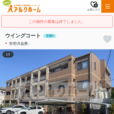
0
お気に入り
この物件の募集は終了しました。
ウイングコート
空室0
-
管理/共益費 -
1
/
3