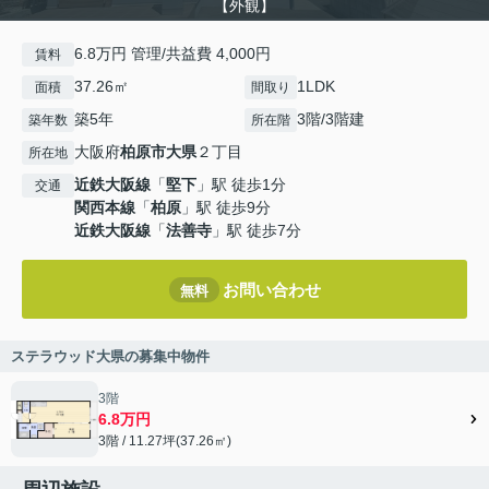
【外観】
6.8万円 管理/共益費 4,000円
賃料
37.26㎡
1LDK
面積
間取り
築5年
3階/3階建
築年数
所在階
大阪府
柏原市
大県
２丁目
所在地
近鉄大阪線
「
堅下
」駅 徒歩1分
交通
関西本線
「
柏原
」駅 徒歩9分
近鉄大阪線
「
法善寺
」駅 徒歩7分
お問い合わせ
無料
ステラウッド大県の募集中物件
3階
6.8万円
3階 / 11.27坪(37.26㎡)