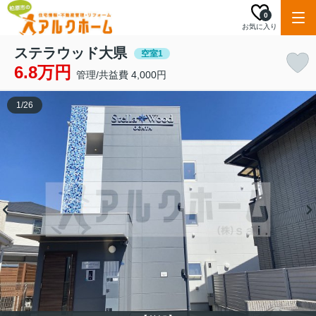
0
お気に入り
ステラウッド大県
空室1
6.8万円
管理/共益費 4,000円
1
/
26