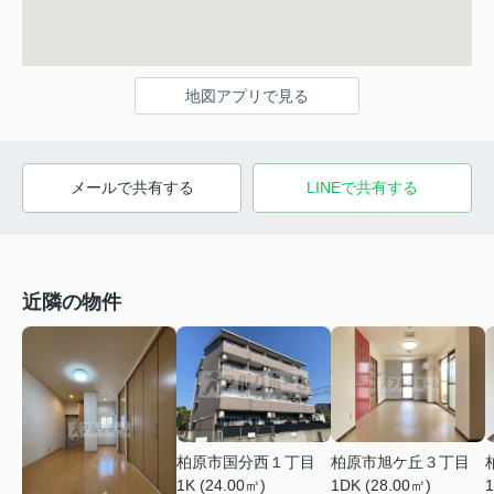
地図アプリで見る
メールで共有する
LINEで共有する
近隣の物件
柏原市国分西１丁目
柏原市旭ケ丘３丁目
1K (24.00㎡)
1DK (28.00㎡)
1