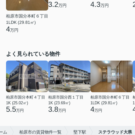
3.2
4.3
万円
万円
柏原市国分本町６丁目
1LDK (29.81㎡)
4
万円
よく見られている物件
柏原市国分本町４丁目
柏原市国分西１丁目
柏原市国分本町６丁目
1K (25.02㎡)
1K (23.69㎡)
1LDK (29.81㎡)
1
5.5
3.8
4
万円
万円
万円
ーム
柏原市の賃貸物件一覧
堅下駅
ステラウッド大県