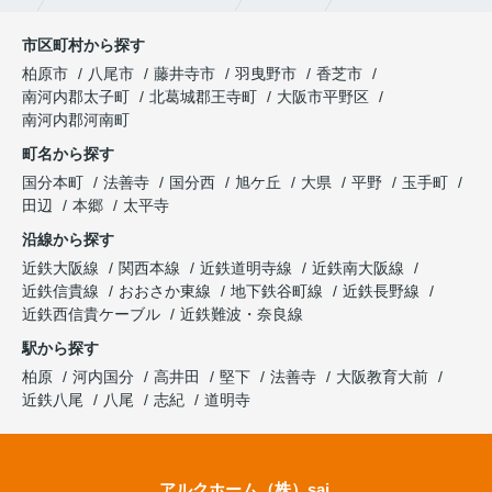
市区町村から探す
柏原市
八尾市
藤井寺市
羽曳野市
香芝市
南河内郡太子町
北葛城郡王寺町
大阪市平野区
南河内郡河南町
町名から探す
国分本町
法善寺
国分西
旭ケ丘
大県
平野
玉手町
田辺
本郷
太平寺
沿線から探す
近鉄大阪線
関西本線
近鉄道明寺線
近鉄南大阪線
近鉄信貴線
おおさか東線
地下鉄谷町線
近鉄長野線
近鉄西信貴ケーブル
近鉄難波・奈良線
駅から探す
柏原
河内国分
高井田
堅下
法善寺
大阪教育大前
近鉄八尾
八尾
志紀
道明寺
アルクホーム（株）sai.