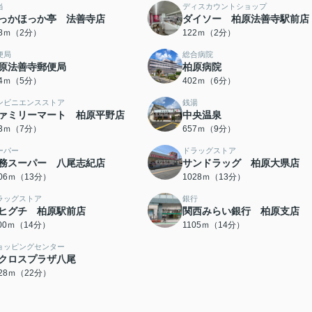
当
ディスカウントショップ
っかほっか亭 法善寺店
ダイソー 柏原法善寺駅前店
08ｍ（2分）
122ｍ（2分）
便局
総合病院
原法善寺郵便局
柏原病院
84ｍ（5分）
402ｍ（6分）
ンビニエンスストア
銭湯
ァミリーマート 柏原平野店
中央温泉
03ｍ（7分）
657ｍ（9分）
ーパー
ドラッグストア
務スーパー 八尾志紀店
サンドラッグ 柏原大県店
006ｍ（13分）
1028ｍ（13分）
ラッグストア
銀行
ヒグチ 柏原駅前店
関西みらい銀行 柏原支店
100ｍ（14分）
1105ｍ（14分）
ョッピングセンター
クロスプラザ八尾
728ｍ（22分）