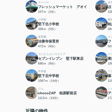
スーパー
弁
フレッシュマーケット アオイ
ほ
107ｍ（2分）
1
小学校
郵
堅下北小学校
柏
336ｍ（5分）
3
保育園
コ
法善寺保育所
フ
472ｍ（6分）
5
コンビニエンスストア
ス
セブンイレブン 堅下駅東店
業
680ｍ（9分）
1
中学校
ド
堅下北中学校
薬
1067ｍ（14分）
1
ジム
シ
chocoZAP 柏原駅前店
ア
1113ｍ（14分）
1
近隣の物件