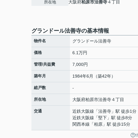
大阪府
柏原市
法善寺
４丁目
所在地
グランドール法善寺の基本情報
物件名
グランドール法善寺
価格
6.1万円
管理/共益費
7,000円
築年月
1984年6月（築42年）
総戸数
-
所在地
大阪府
柏原市
法善寺
４丁目
交通
近鉄大阪線
「
法善寺
」駅 徒歩1分
近鉄大阪線
「
堅下
」駅 徒歩8分
関西本線
「
柏原
」駅 徒歩15分