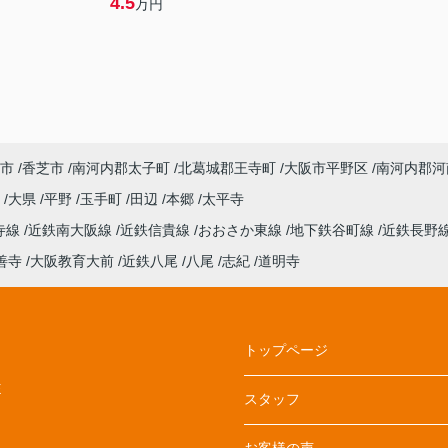
4.5
万円
市
香芝市
南河内郡太子町
北葛城郡王寺町
大阪市平野区
南河内郡河
丘
大県
平野
玉手町
田辺
本郷
太平寺
寺線
近鉄南大阪線
近鉄信貴線
おおさか東線
地下鉄谷町線
近鉄長野
善寺
大阪教育大前
近鉄八尾
八尾
志紀
道明寺
トップページ
E
スタッフ