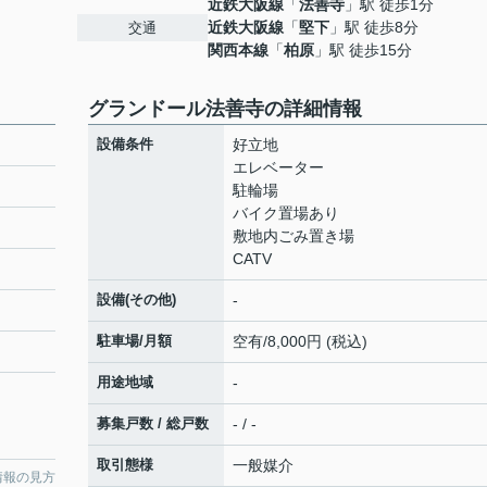
近鉄大阪線
「
法善寺
」駅 徒歩1分
近鉄大阪線
「
堅下
」駅 徒歩8分
交通
関西本線
「
柏原
」駅 徒歩15分
グランドール法善寺の詳細情報
設備条件
好立地
エレベーター
駐輪場
バイク置場あり
敷地内ごみ置き場
CATV
設備(その他)
-
駐車場/月額
空有/8,000円 (税込)
用途地域
-
募集戸数 / 総戸数
- / -
取引態様
一般媒介
情報の見方