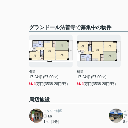
グランドール法善寺で募集中の物件
4階
6階
17.24坪 (57.00㎡)
17.24坪 (57.00㎡)
6.1
6.1
万円(3538.28円/坪)
万円(3538.28円/坪)
周辺施設
イタリア料理
ス
Ciao
ア
1ｍ（1分）
8