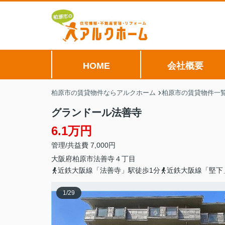
HOME
会社概要
柏原市の賃貸物件ならアルクホーム
柏原市の賃貸物件一
グランドール法善寺
6.1万円
管理/共益費 7,000円
大阪府
柏原市
法善寺
４丁目
近鉄大阪線「法善寺」駅徒歩1分
近鉄大阪線「堅下
1
/
29