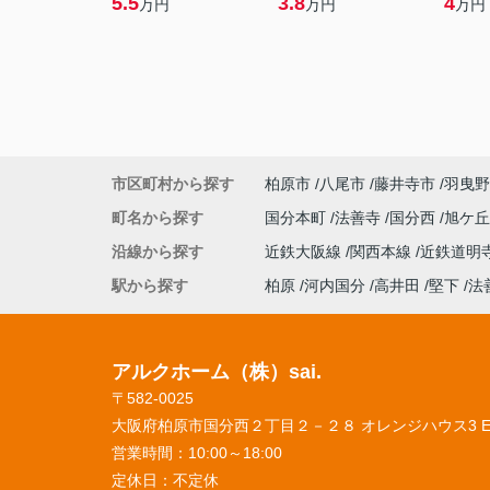
5.5
3.8
4
万円
万円
万円
市区町村から探す
柏原市
八尾市
藤井寺市
羽曳野
町名から探す
国分本町
法善寺
国分西
旭ケ
沿線から探す
近鉄大阪線
関西本線
近鉄道明
駅から探す
柏原
河内国分
高井田
堅下
法
アルクホーム（株）sai.
〒582-0025
大阪府柏原市国分西２丁目２－２８ オレンジハウス3 
営業時間：
10:00～18:00
定休日：
不定休