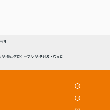
南町
線
近鉄西信貴ケーブル
近鉄難波・奈良線