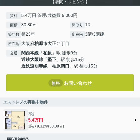
【居間・リビング】
5.4万円 管理/共益費 5,000円
賃料
30.80㎡
1R
面積
間取り
築23年
3階/3階建
築年数
所在階
大阪府
柏原市
大正
２丁目
所在地
関西本線
「
柏原
」駅 徒歩9分
交通
近鉄大阪線
「
堅下
」駅 徒歩15分
近鉄道明寺線
「
柏原南口
」駅 徒歩15分
お問い合わせ
無料
エストレノの募集中物件
3階
5.4万円
3階 / 9.31坪(30.80㎡)