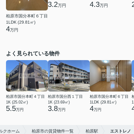
3.2
4.3
万円
万円
柏原市国分本町６丁目
1LDK (29.81㎡)
4
万円
よく見られている物件
柏原市国分本町４丁目
柏原市国分西１丁目
柏原市国分本町６丁目
1K (25.02㎡)
1K (23.69㎡)
1LDK (29.81㎡)
1
5.5
3.8
4
万円
万円
万円
ルクホーム
柏原市の賃貸物件一覧
柏原駅
エストレノ