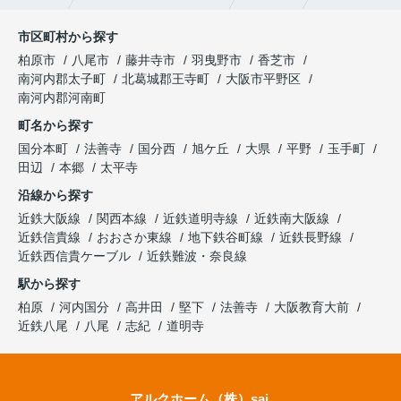
市区町村から探す
柏原市
八尾市
藤井寺市
羽曳野市
香芝市
南河内郡太子町
北葛城郡王寺町
大阪市平野区
南河内郡河南町
町名から探す
国分本町
法善寺
国分西
旭ケ丘
大県
平野
玉手町
田辺
本郷
太平寺
沿線から探す
近鉄大阪線
関西本線
近鉄道明寺線
近鉄南大阪線
近鉄信貴線
おおさか東線
地下鉄谷町線
近鉄長野線
近鉄西信貴ケーブル
近鉄難波・奈良線
駅から探す
柏原
河内国分
高井田
堅下
法善寺
大阪教育大前
近鉄八尾
八尾
志紀
道明寺
アルクホーム（株）sai.