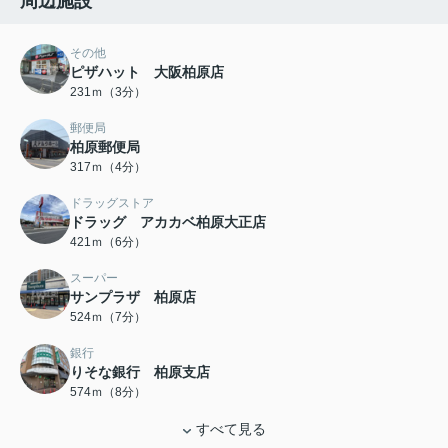
周辺施設
その他
ピザハット 大阪柏原店
231ｍ（3分）
郵便局
柏原郵便局
317ｍ（4分）
ドラッグストア
ドラッグ アカカベ柏原大正店
421ｍ（6分）
スーパー
サンプラザ 柏原店
524ｍ（7分）
銀行
りそな銀行 柏原支店
574ｍ（8分）
すべて見る