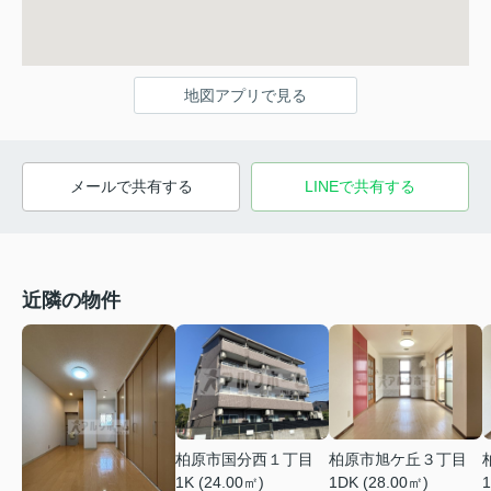
地図アプリで見る
メールで共有する
LINEで共有する
近隣の物件
柏原市国分西１丁目
柏原市旭ケ丘３丁目
1K (24.00㎡)
1DK (28.00㎡)
1