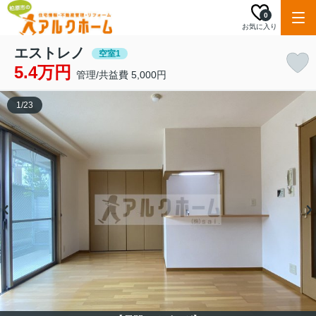
0
お気に入り
エストレノ
空室1
5.4万円
管理/共益費 5,000円
1
/
23