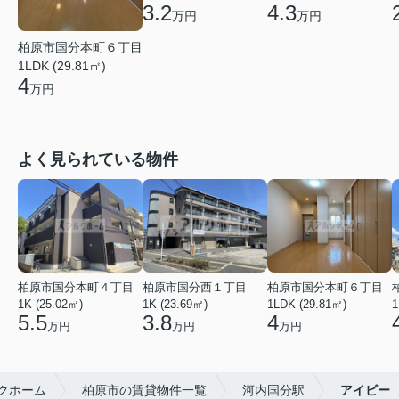
3.2
4.3
万円
万円
柏原市国分本町６丁目
1LDK (29.81㎡)
4
万円
よく見られている物件
柏原市国分本町４丁目
柏原市国分西１丁目
柏原市国分本町６丁目
1K (25.02㎡)
1K (23.69㎡)
1LDK (29.81㎡)
1
5.5
3.8
4
万円
万円
万円
クホーム
柏原市の賃貸物件一覧
河内国分駅
アイビー