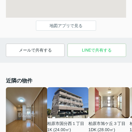
地図アプリで見る
メールで共有する
LINEで共有する
近隣の物件
柏原市国分西１丁目
柏原市旭ケ丘３丁目
1K (24.00㎡)
1DK (28.00㎡)
1