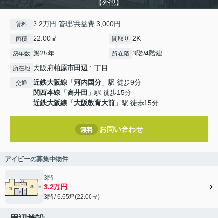
【外観】
3.2万円 管理/共益費 3,000円
賃料
22.00㎡
2K
面積
間取り
築25年
3階/4階建
築年数
所在階
大阪府
柏原市
田辺
１丁目
所在地
近鉄大阪線
「
河内国分
」駅 徒歩9分
交通
関西本線
「
高井田
」駅 徒歩15分
近鉄大阪線
「
大阪教育大前
」駅 徒歩15分
お問い合わせ
無料
アイビーの募集中物件
3階
3.2万円
3階 / 6.65坪(22.00㎡)