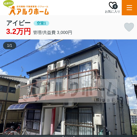
0
お気に入り
アイビー
空室1
3.2万円
管理/共益費 3,000円
1
/
1