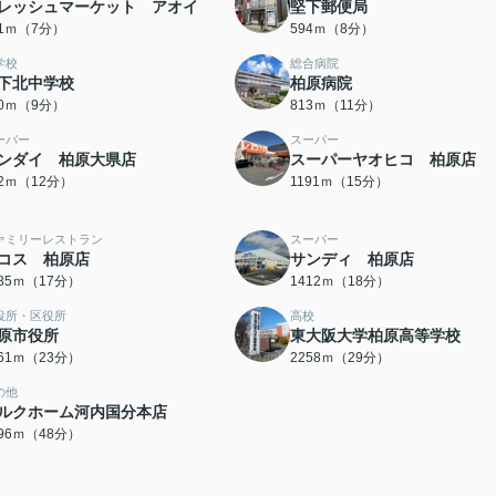
レッシュマーケット アオイ
堅下郵便局
01ｍ（7分）
594ｍ（8分）
学校
総合病院
下北中学校
柏原病院
10ｍ（9分）
813ｍ（11分）
ーパー
スーパー
ンダイ 柏原大県店
スーパーヤオヒコ 柏原店
42ｍ（12分）
1191ｍ（15分）
ァミリーレストラン
スーパー
コス 柏原店
サンディ 柏原店
285ｍ（17分）
1412ｍ（18分）
役所・区役所
高校
原市役所
東大阪大学柏原高等学校
761ｍ（23分）
2258ｍ（29分）
の他
ルクホーム河内国分本店
796ｍ（48分）