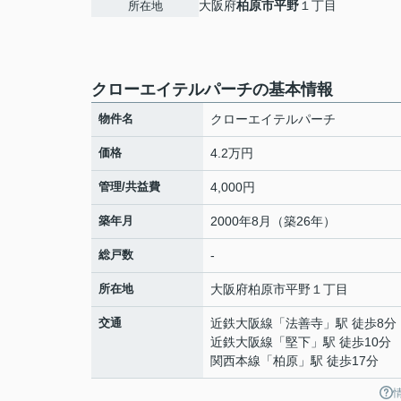
大阪府
柏原市
平野
１丁目
所在地
クローエイテルパーチの基本情報
物件名
クローエイテルパーチ
価格
4.2万円
管理/共益費
4,000円
築年月
2000年8月（築26年）
総戸数
-
所在地
大阪府
柏原市
平野
１丁目
交通
近鉄大阪線
「
法善寺
」駅 徒歩8分
近鉄大阪線
「
堅下
」駅 徒歩10分
関西本線
「
柏原
」駅 徒歩17分