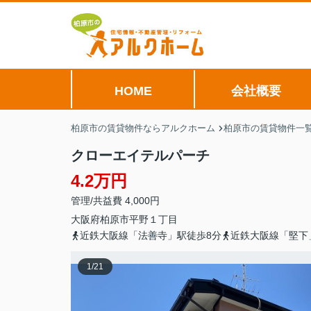
HOME
会社概要
柏原市の賃貸物件ならアルクホーム
柏原市の賃貸物件一
クローエイテルパーチ
4.2万円
管理/共益費 4,000円
大阪府
柏原市
平野
１丁目
近鉄大阪線「法善寺」駅徒歩8分
近鉄大阪線「堅下
1
/
21