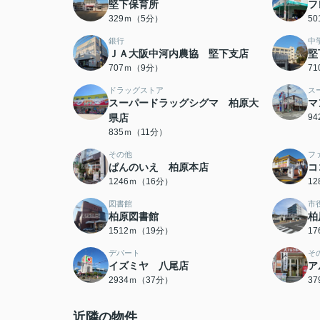
堅下保育所
フ
329ｍ（5分）
5
銀行
中
ＪＡ大阪中河内農協 堅下支店
堅
707ｍ（9分）
7
ドラッグストア
ス
スーパードラッグシグマ 柏原大
マ
県店
9
835ｍ（11分）
その他
フ
ぱんのいえ 柏原本店
コ
1246ｍ（16分）
1
図書館
市
柏原図書館
柏
1512ｍ（19分）
1
デパート
そ
イズミヤ 八尾店
ア
2934ｍ（37分）
3
近隣の物件