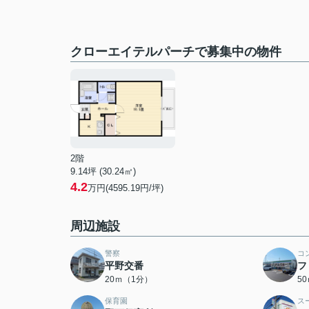
クローエイテルパーチで募集中の物件
2階
9.14坪 (30.24㎡)
4.2
万円(4595.19円/坪)
周辺施設
警察
コ
平野交番
フ
20ｍ（1分）
5
保育園
ス