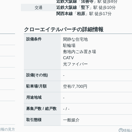
近鉄大阪線
「
法善寺
」駅 徒歩8分
近鉄大阪線
「
堅下
」駅 徒歩10分
交通
関西本線
「
柏原
」駅 徒歩17分
クローエイテルパーチの詳細情報
設備条件
閑静な住宅地
駐輪場
敷地内ごみ置き場
CATV
光ファイバー
設備(その他)
-
駐車場/月額
空有/7,700円
用途地域
-
募集戸数 / 総戸数
- / -
取引態様
一般媒介
情報の見方
情報