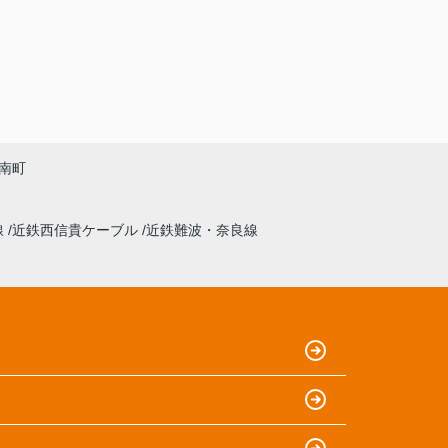
南町
線
近鉄西信貴ケーブル
近鉄難波・奈良線