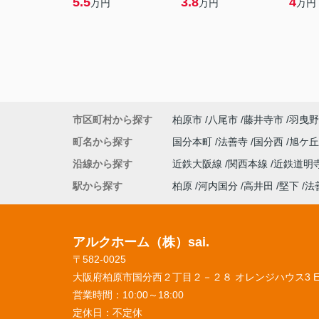
5.5
3.8
4
万円
万円
万円
市区町村から探す
柏原市
八尾市
藤井寺市
羽曳野
町名から探す
国分本町
法善寺
国分西
旭ケ
沿線から探す
近鉄大阪線
関西本線
近鉄道明
駅から探す
柏原
河内国分
高井田
堅下
法
アルクホーム（株）sai.
〒582-0025
大阪府柏原市国分西２丁目２－２８ オレンジハウス3 
営業時間：
10:00～18:00
定休日：
不定休