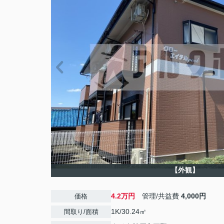
【外観】
4.2万円
管理/共益費
4,000円
価格
1K/30.24㎡
間取り/面積