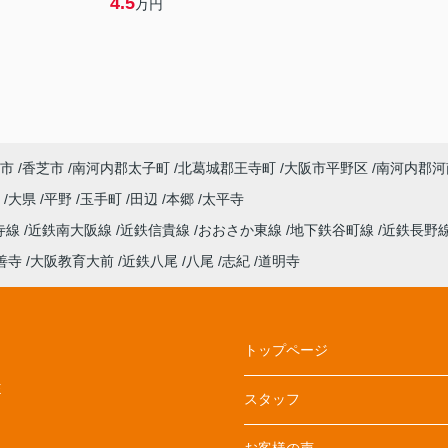
4.5
万円
市
香芝市
南河内郡太子町
北葛城郡王寺町
大阪市平野区
南河内郡河
丘
大県
平野
玉手町
田辺
本郷
太平寺
寺線
近鉄南大阪線
近鉄信貴線
おおさか東線
地下鉄谷町線
近鉄長野
善寺
大阪教育大前
近鉄八尾
八尾
志紀
道明寺
トップページ
E
スタッフ