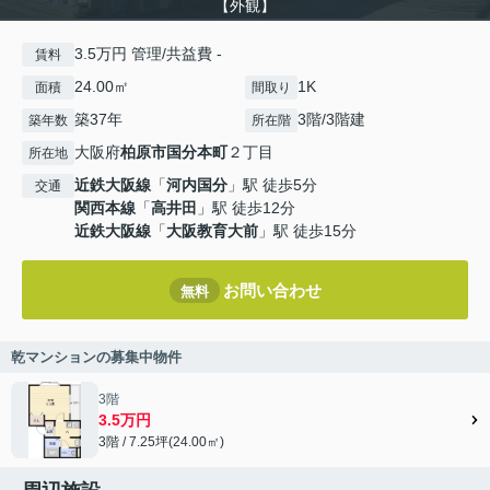
【外観】
3.5万円 管理/共益費 -
賃料
24.00㎡
1K
面積
間取り
築37年
3階/3階建
築年数
所在階
大阪府
柏原市
国分本町
２丁目
所在地
近鉄大阪線
「
河内国分
」駅 徒歩5分
交通
関西本線
「
高井田
」駅 徒歩12分
近鉄大阪線
「
大阪教育大前
」駅 徒歩15分
お問い合わせ
無料
乾マンションの募集中物件
3階
3.5万円
3階 / 7.25坪(24.00㎡)