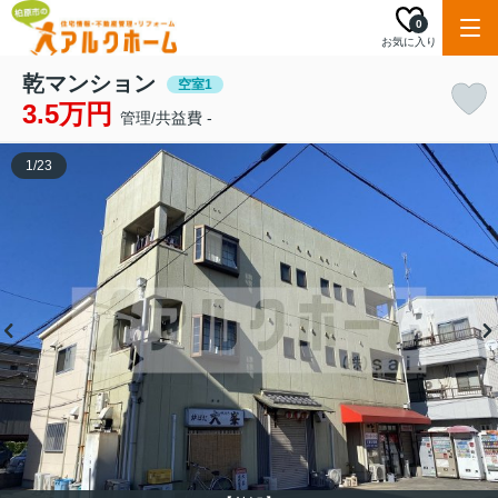
0
お気に入り
乾マンション
空室1
3.5万円
管理/共益費 -
1
/
23