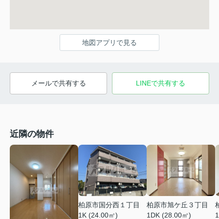
地図アプリで見る
メールで共有する
LINEで共有する
近隣の物件
柏原市国分西１丁目
柏原市旭ケ丘３丁目
1K (24.00㎡)
1DK (28.00㎡)
1