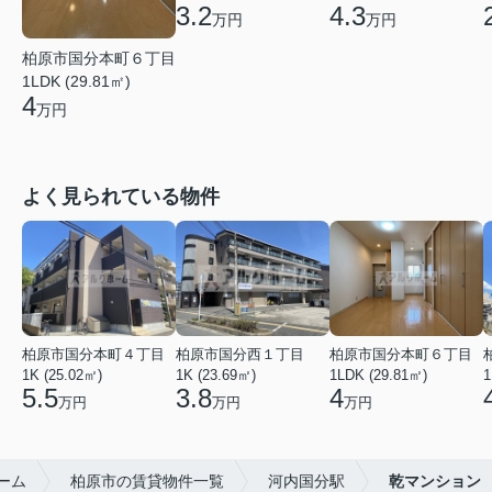
3.2
4.3
万円
万円
柏原市国分本町６丁目
1LDK (29.81㎡)
4
万円
よく見られている物件
柏原市国分本町４丁目
柏原市国分西１丁目
柏原市国分本町６丁目
1K (25.02㎡)
1K (23.69㎡)
1LDK (29.81㎡)
1
5.5
3.8
4
万円
万円
万円
ーム
柏原市の賃貸物件一覧
河内国分駅
乾マンション