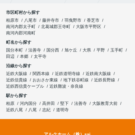
市区町村から探す
柏原市
八尾市
藤井寺市
羽曳野市
香芝市
南河内郡太子町
北葛城郡王寺町
大阪市平野区
南河内郡河南町
町名から探す
国分本町
法善寺
国分西
旭ケ丘
大県
平野
玉手町
田辺
本郷
太平寺
沿線から探す
近鉄大阪線
関西本線
近鉄道明寺線
近鉄南大阪線
近鉄信貴線
おおさか東線
地下鉄谷町線
近鉄長野線
近鉄西信貴ケーブル
近鉄難波・奈良線
駅から探す
柏原
河内国分
高井田
堅下
法善寺
大阪教育大前
近鉄八尾
八尾
志紀
道明寺
アルクホーム（株）sai.