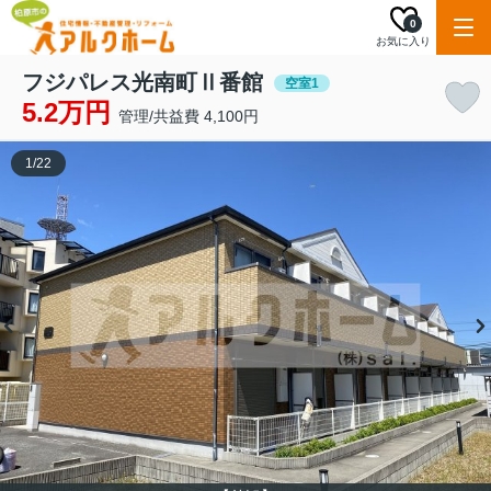
0
お気に入り
フジパレス光南町Ⅱ番館
空室1
5.2万円
管理/共益費 4,100円
1
/
22