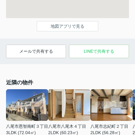
地図アプリで見る
メールで共有する
LINEで共有する
近隣の物件
八尾市恩智南町３丁目
八尾市八尾木４丁目
八尾市志紀町２丁目
3LDK (72.04㎡)
2LDK (60.23㎡)
2LDK (56.28㎡)
2