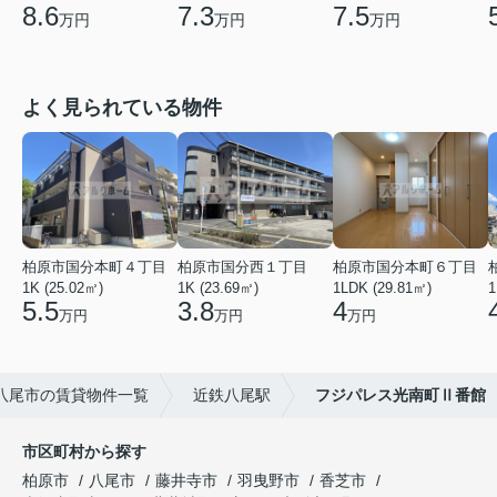
8.6
7.3
7.5
万円
万円
万円
よく見られている物件
柏原市国分本町４丁目
柏原市国分西１丁目
柏原市国分本町６丁目
1K (25.02㎡)
1K (23.69㎡)
1LDK (29.81㎡)
1
5.5
3.8
4
万円
万円
万円
八尾市の賃貸物件一覧
近鉄八尾駅
フジパレス光南町Ⅱ番館
市区町村から探す
柏原市
八尾市
藤井寺市
羽曳野市
香芝市