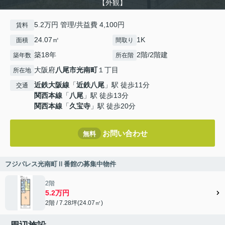
【外観】
5.2万円 管理/共益費 4,100円
賃料
24.07㎡
1K
面積
間取り
築18年
2階/2階建
築年数
所在階
大阪府
八尾市
光南町
１丁目
所在地
近鉄大阪線
「
近鉄八尾
」駅 徒歩11分
交通
関西本線
「
八尾
」駅 徒歩13分
関西本線
「
久宝寺
」駅 徒歩20分
お問い合わせ
無料
フジパレス光南町Ⅱ番館の募集中物件
2階
5.2万円
2階 / 7.28坪(24.07㎡)