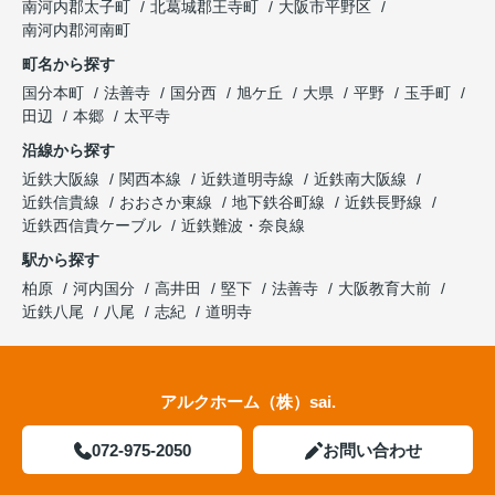
南河内郡太子町
北葛城郡王寺町
大阪市平野区
南河内郡河南町
町名から探す
国分本町
法善寺
国分西
旭ケ丘
大県
平野
玉手町
田辺
本郷
太平寺
沿線から探す
近鉄大阪線
関西本線
近鉄道明寺線
近鉄南大阪線
近鉄信貴線
おおさか東線
地下鉄谷町線
近鉄長野線
近鉄西信貴ケーブル
近鉄難波・奈良線
駅から探す
柏原
河内国分
高井田
堅下
法善寺
大阪教育大前
近鉄八尾
八尾
志紀
道明寺
アルクホーム（株）sai.
072-975-2050
お問い合わせ