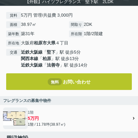
【外観】ハイツフレグランス 堅下駅 2LDK
5万円 管理/共益費 3,000円
賃料
38.97㎡
2DK
面積
間取り
築31年
1階/2階建
築年数
所在階
大阪府
柏原市
大県
４丁目
所在地
近鉄大阪線
「
堅下
」駅 徒歩5分
交通
関西本線
「
柏原
」駅 徒歩13分
近鉄大阪線
「
法善寺
」駅 徒歩14分
お問い合わせ
無料
フレグランスの募集中物件
1階
5万円
1階 / 11.78坪(38.97㎡)