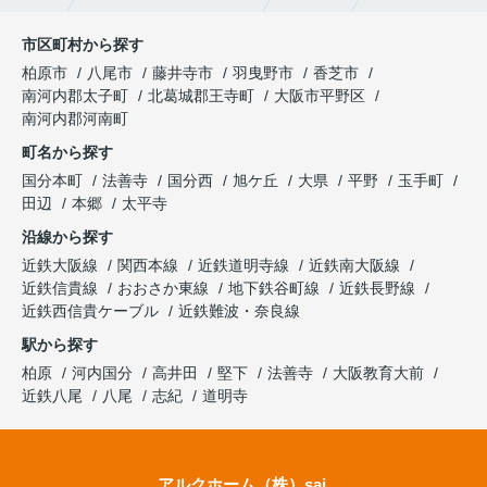
市区町村から探す
柏原市
八尾市
藤井寺市
羽曳野市
香芝市
南河内郡太子町
北葛城郡王寺町
大阪市平野区
南河内郡河南町
町名から探す
国分本町
法善寺
国分西
旭ケ丘
大県
平野
玉手町
田辺
本郷
太平寺
沿線から探す
近鉄大阪線
関西本線
近鉄道明寺線
近鉄南大阪線
近鉄信貴線
おおさか東線
地下鉄谷町線
近鉄長野線
近鉄西信貴ケーブル
近鉄難波・奈良線
駅から探す
柏原
河内国分
高井田
堅下
法善寺
大阪教育大前
近鉄八尾
八尾
志紀
道明寺
アルクホーム（株）sai.