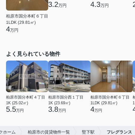
3.2
4.3
万円
万円
柏原市国分本町６丁目
1LDK (29.81㎡)
4
万円
よく見られている物件
柏原市国分本町４丁目
柏原市国分西１丁目
柏原市国分本町６丁目
1K (25.02㎡)
1K (23.69㎡)
1LDK (29.81㎡)
1
5.5
3.8
4
万円
万円
万円
クホーム
柏原市の賃貸物件一覧
堅下駅
フレグランス