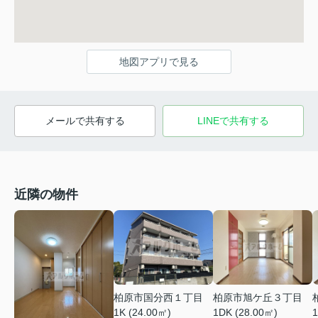
地図アプリで見る
メールで共有する
LINEで共有する
近隣の物件
柏原市国分西１丁目
柏原市旭ケ丘３丁目
1K (24.00㎡)
1DK (28.00㎡)
1