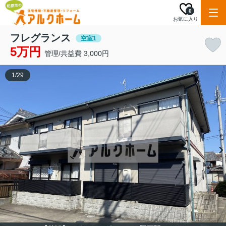
0
お気に入り
フレグランス
空室1
5万円
管理/共益費 3,000円
1
/
29