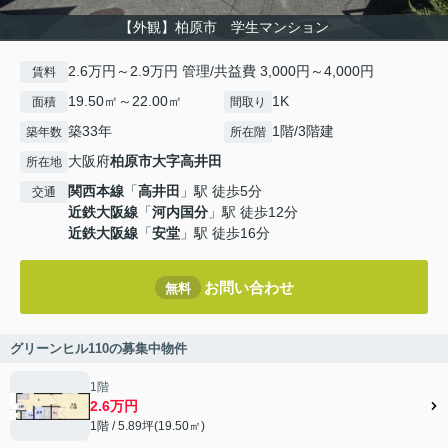
【外観】柏原市 学生マンション
2.6万円～2.9万円 管理/共益費 3,000円～4,000円
賃料
19.50㎡～22.00㎡
1K
面積
間取り
築33年
1階/3階建
築年数
所在階
大阪府
柏原市
大字高井田
所在地
関西本線
「
高井田
」駅 徒歩5分
交通
近鉄大阪線
「
河内国分
」駅 徒歩12分
近鉄大阪線
「
安堂
」駅 徒歩16分
お問い合わせ
無料
グリーンヒル110の募集中物件
1階
2.6万円
1階 / 5.89坪(19.50㎡)