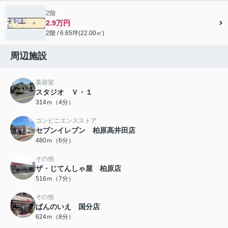
2階
2.9万円
2階 / 6.65坪(22.00㎡)
周辺施設
美容室
スタジオ Ｖ・１
314ｍ（4分）
コンビニエンスストア
セブンイレブン 柏原高井田店
480ｍ（6分）
その他
ザ・じてんしゃ屋 柏原店
516ｍ（7分）
その他
ぱんのいえ 国分店
624ｍ（8分）