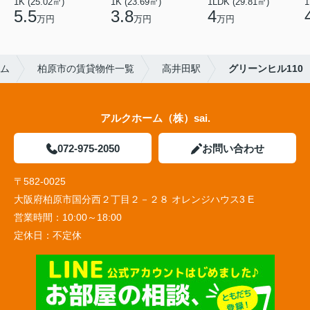
1K (25.02㎡)
1K (23.69㎡)
1LDK (29.81㎡)
1
5.5
3.8
4
万円
万円
万円
ム
柏原市の賃貸物件一覧
高井田駅
グリーンヒル110
アルクホーム（株）sai.
072-975-2050
お問い合わせ
〒582-0025
大阪府柏原市国分西２丁目２－２８ オレンジハウス3 E
営業時間：
10:00～18:00
定休日：
不定休