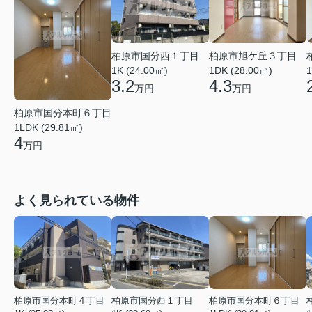
柏原市国分西１丁目
柏原市旭ケ丘３丁目
1K (24.00㎡)
1DK (28.00㎡)
1
3.2
4.3
万円
万円
柏原市国分本町６丁目
1LDK (29.81㎡)
4
万円
よく見られている物件
柏原市国分本町４丁目
柏原市国分西１丁目
柏原市国分本町６丁目