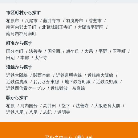
市区町村から探す
柏原市
八尾市
藤井寺市
羽曳野市
香芝市
南河内郡太子町
北葛城郡王寺町
大阪市平野区
南河内郡河南町
町名から探す
国分本町
法善寺
国分西
旭ケ丘
大県
平野
玉手町
田辺
本郷
太平寺
沿線から探す
近鉄大阪線
関西本線
近鉄道明寺線
近鉄南大阪線
近鉄信貴線
おおさか東線
地下鉄谷町線
近鉄長野線
近鉄西信貴ケーブル
近鉄難波・奈良線
駅から探す
柏原
河内国分
高井田
堅下
法善寺
大阪教育大前
近鉄八尾
八尾
志紀
道明寺
アルクホーム（株）sai.