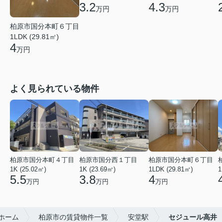
3.2
4.3
万円
万円
柏原市国分本町６丁目
1LDK (29.81㎡)
4
万円
よく見られている物件
柏原市国分本町４丁目
柏原市国分西１丁目
柏原市国分本町６丁目
1K (25.02㎡)
1K (23.69㎡)
1LDK (29.81㎡)
1
5.5
3.8
4
万円
万円
万円
ホーム
柏原市の賃貸物件一覧
安堂駅
セジュール高井