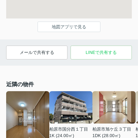
地図アプリで見る
メールで共有する
LINEで共有する
近隣の物件
柏原市国分西１丁目
柏原市旭ケ丘３丁目
1K (24.00㎡)
1DK (28.00㎡)
1