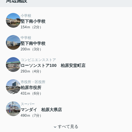
周辺施設
小学校
堅下南小学校
154ｍ（2分）
中学校
堅下南中学校
200ｍ（3分）
コンビニエンスストア
ローソンストア100 柏原安堂町店
293ｍ（4分）
市役所・区役所
柏原市役所
431ｍ（6分）
スーパー
マンダイ 柏原大県店
490ｍ（7分）
すべて見る