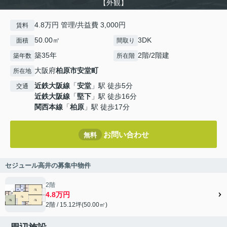
【外観】
4.8万円 管理/共益費 3,000円
賃料
50.00㎡
3DK
面積
間取り
築35年
2階/2階建
築年数
所在階
大阪府
柏原市
安堂町
所在地
近鉄大阪線
「
安堂
」駅 徒歩5分
交通
近鉄大阪線
「
堅下
」駅 徒歩16分
関西本線
「
柏原
」駅 徒歩17分
お問い合わせ
無料
セジュール高井の募集中物件
2階
4.8万円
2階 / 15.12坪(50.00㎡)