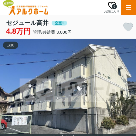
0
お気に入り
セジュール高井
空室1
4.8万円
管理/共益費 3,000円
1
/
30