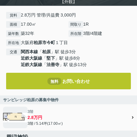
【外観】
2.8万円 管理/共益費 3,000円
賃料
17.00㎡
1R
面積
間取り
築32年
3階/4階建
築年数
所在階
大阪府
柏原市
今町
１丁目
所在地
関西本線
「
柏原
」駅 徒歩3分
交通
近鉄大阪線
「
堅下
」駅 徒歩8分
近鉄大阪線
「
法善寺
」駅 徒歩13分
お問い合わせ
無料
サンビレッジ柏原の募集中物件
3階
2.8万円
3階 / 5.14坪(17.00㎡)