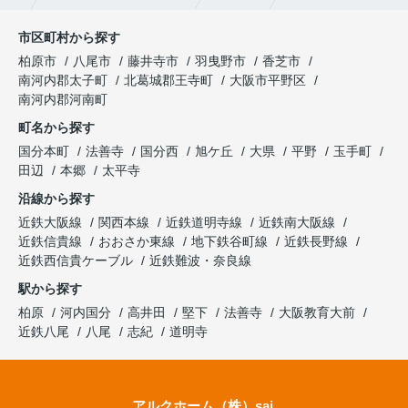
市区町村から探す
柏原市
八尾市
藤井寺市
羽曳野市
香芝市
南河内郡太子町
北葛城郡王寺町
大阪市平野区
南河内郡河南町
町名から探す
国分本町
法善寺
国分西
旭ケ丘
大県
平野
玉手町
田辺
本郷
太平寺
沿線から探す
近鉄大阪線
関西本線
近鉄道明寺線
近鉄南大阪線
近鉄信貴線
おおさか東線
地下鉄谷町線
近鉄長野線
近鉄西信貴ケーブル
近鉄難波・奈良線
駅から探す
柏原
河内国分
高井田
堅下
法善寺
大阪教育大前
近鉄八尾
八尾
志紀
道明寺
アルクホーム（株）sai.