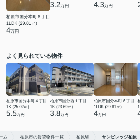
3.2
4.3
万円
万円
柏原市国分本町６丁目
1LDK (29.81㎡)
4
万円
よく見られている物件
柏原市国分本町４丁目
柏原市国分西１丁目
柏原市国分本町６丁目
1K (25.02㎡)
1K (23.69㎡)
1LDK (29.81㎡)
1
5.5
3.8
4
万円
万円
万円
ーム
柏原市の賃貸物件一覧
柏原駅
サンビレッジ柏原