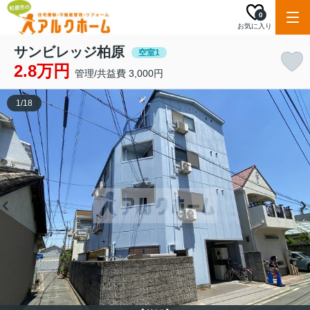
0
お気に入り
サンビレッジ柏原
空室1
2.8万円
管理/共益費 3,000円
1
/
18