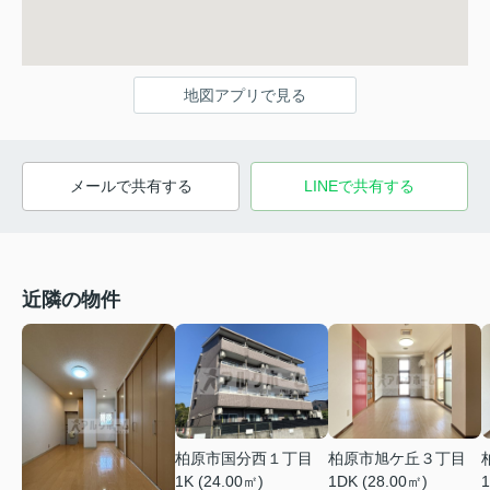
地図アプリで見る
メールで共有する
LINEで共有する
近隣の物件
柏原市国分西１丁目
柏原市旭ケ丘３丁目
1K (24.00㎡)
1DK (28.00㎡)
1