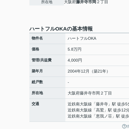
大阪府
藤井寺市
岡
２丁目
所在地
ハートフルOKAの基本情報
物件名
ハートフルOKA
価格
5.8万円
管理/共益費
4,000円
築年月
2004年12月（築21年）
総戸数
-
所在地
大阪府
藤井寺市
岡
２丁目
交通
近鉄南大阪線
「
藤井寺
」駅 徒歩5
近鉄南大阪線
「
高鷲
」駅 徒歩12
近鉄南大阪線
「
恵我ノ荘
」駅 徒歩