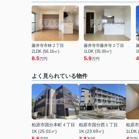
藤井寺市林２丁目
藤井寺市藤井寺２丁目
2LDK (56.16㎡)
1LDK (35.00㎡)
1
8.5
5.9
4
万円
万円
よく見られている物件
柏原市国分本町４丁目
柏原市国分西１丁目
柏原市
1K (25.02㎡)
1K (23.69㎡)
1LDK 
5.5
3.8
4