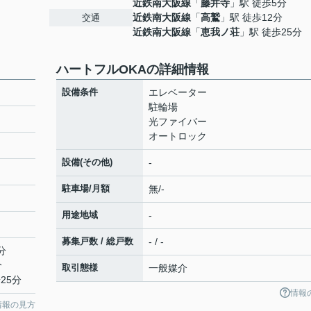
近鉄南大阪線
「
藤井寺
」駅 徒歩5分
近鉄南大阪線
「
高鷲
」駅 徒歩12分
交通
近鉄南大阪線
「
恵我ノ荘
」駅 徒歩25分
ハートフルOKAの詳細情報
設備条件
エレベーター
駐輪場
光ファイバー
オートロック
設備(その他)
-
駐車場/月額
無/-
用途地域
-
募集戸数 / 総戸数
- / -
分
分
取引態様
一般媒介
25分
情報
情報の見方