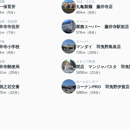
育園
そば・うどん
一保育所
丸亀製麺 藤井寺店
54ｍ（5分）
404ｍ（6分）
役所・区役所
スーパー
井寺市役所
業務スーパー 藤井寺駅前店
51ｍ（7分）
578ｍ（8分）
学校
スーパー
井寺小学校
マンダイ 羽曳野島泉店
89ｍ（9分）
726ｍ（10分）
便局
イタリア料理
井寺郵便局
閉店 マンジャパスタ 羽曳
551ｍ（20分）
1650ｍ（21分）
察
ホームセンター
我之荘交番
コーナンPRO 羽曳野伊賀店
725ｍ（22分）
1885ｍ（24分）