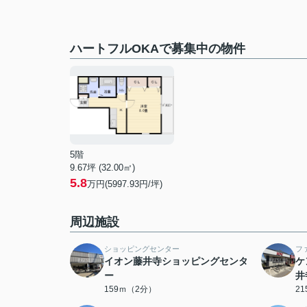
ハートフルOKAで募集中の物件
5階
9.67坪 (32.00㎡)
5.8
万円(5997.93円/坪)
周辺施設
ショッピングセンター
フ
イオン藤井寺ショッピングセンタ
ケ
ー
井
159ｍ（2分）
2