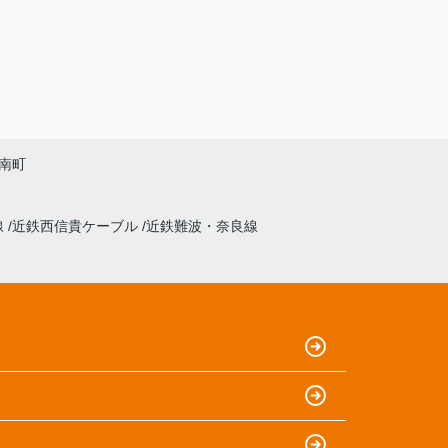
南町
線
近鉄西信貴ケーブル
近鉄難波・奈良線