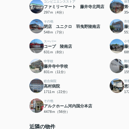
コンビニエンスストア
保
ファミリーマート 藤井寺北岡店
第
297ｍ（4分）
3
その他
市
閉店 ユニクロ 羽曳野陵南店
藤
548ｍ（7分）
5
スーパー
小
コープ 陵南店
藤
631ｍ（8分）
6
中学校
郵
藤井寺中学校
藤
831ｍ（11分）
1
総合病院
警
高村病院
恵
1711ｍ（22分）
1
その他
アルクホーム河内国分本店
4478ｍ（56分）
近隣の物件