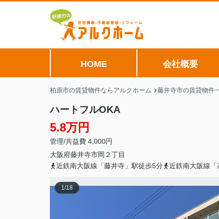
HOME
会社概要
柏原市の賃貸物件ならアルクホーム
藤井寺市の賃貸物件
ハートフルOKA
5.8万円
管理/共益費 4,000円
大阪府
藤井寺市
岡
２丁目
近鉄南大阪線「藤井寺」駅徒歩5分
近鉄南大阪線「
1
/
18