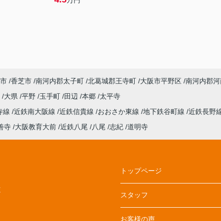
万円
市
香芝市
南河内郡太子町
北葛城郡王寺町
大阪市平野区
南河内郡河
丘
大県
平野
玉手町
田辺
本郷
太平寺
寺線
近鉄南大阪線
近鉄信貴線
おおさか東線
地下鉄谷町線
近鉄長野
善寺
大阪教育大前
近鉄八尾
八尾
志紀
道明寺
トップページ
E
スタッフ
お客様の声