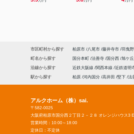
万円
万円
万円
市区町村から探す
柏原市
八尾市
藤井寺市
羽曳野
町名から探す
国分本町
法善寺
国分西
旭ケ
沿線から探す
近鉄大阪線
関西本線
近鉄道明
駅から探す
柏原
河内国分
高井田
堅下
法
アルクホーム（株）sai.
〒582-0025
大阪府柏原市国分西２丁目２－２８ オレンジハウス3 
営業時間：
10:00～18:00
定休日：
不定休