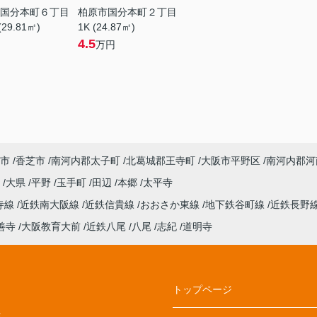
国分本町６丁目
柏原市国分本町２丁目
(29.81㎡)
1K (24.87㎡)
4.5
万円
市
香芝市
南河内郡太子町
北葛城郡王寺町
大阪市平野区
南河内郡河
丘
大県
平野
玉手町
田辺
本郷
太平寺
寺線
近鉄南大阪線
近鉄信貴線
おおさか東線
地下鉄谷町線
近鉄長野
善寺
大阪教育大前
近鉄八尾
八尾
志紀
道明寺
トップページ