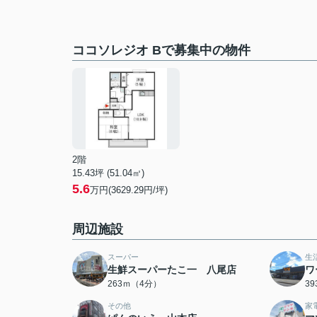
ココソレジオ Bで募集中の物件
2階
15.43坪 (51.04㎡)
5.6
万円(3629.29円/坪)
周辺施設
スーパー
生
生鮮スーパーたこ一 八尾店
ワ
263ｍ（4分）
3
その他
家