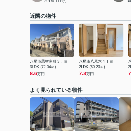
801ｍ（11分）
1
近隣の物件
八尾市恩智南町３丁目
八尾市八尾木４丁目
3LDK (72.04㎡)
2LDK (60.23㎡)
2
8.6
7.3
7
万円
万円
よく見られている物件