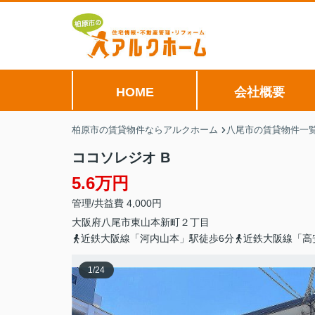
HOME
会社概要
柏原市の賃貸物件ならアルクホーム
八尾市の賃貸物件一
ココソレジオ B
5.6万円
管理/共益費 4,000円
大阪府
八尾市
東山本新町
２丁目
近鉄大阪線「河内山本」駅徒歩6分
近鉄大阪線「高
1
/
24