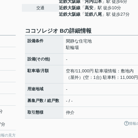
近鉄大阪線
「
河内山本
」駅 徒歩6分
近鉄大阪線
「
高安
」駅 徒歩10分
交通
近鉄大阪線
「
近鉄八尾
」駅 徒歩27分
ココソレジオ Bの詳細情報
設備条件
閑静な住宅地
駐輪場
設備(その他)
-
駐車場/月額
空有/11,000円 駐車場情報：敷地内
（屋外）(空：1台) 駐車料：11,000円
用途地域
-
募集戸数 / 総戸数
- / -
分
取引態様
仲介
情報
7分
情報の見方