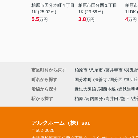
柏原市国分本町４丁目
柏原市国分西１丁目
柏原市
1K (25.02㎡)
1K (23.69㎡)
1LDK 
5.5
3.8
4
万円
万円
万円
市区町村から探す
柏原市
八尾市
藤井寺市
羽曳野
町名から探す
国分本町
法善寺
国分西
旭ケ
沿線から探す
近鉄大阪線
関西本線
近鉄道明
駅から探す
柏原
河内国分
高井田
堅下
法
アルクホーム（株）sai.
〒582-0025