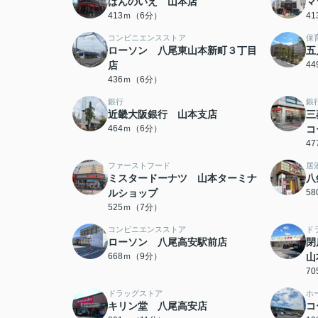
ぱんのいえ 山本店
マ
413ｍ（6分）
4
コンビニエンスストア
保
ローソン 八尾東山本新町３丁目
五
店
4
436ｍ（6分）
銀行
銀
近畿大阪銀行 山本支店
三
464ｍ（6分）
コ
4
ファーストフード
居
ミスタードーナツ 山本ターミナ
八
ルショップ
5
525ｍ（7分）
コンビニエンスストア
ド
ローソン 八尾高安駅前店
閉
668ｍ（9分）
山
7
ドラッグストア
ホ
キリン堂 八尾高安店
コ