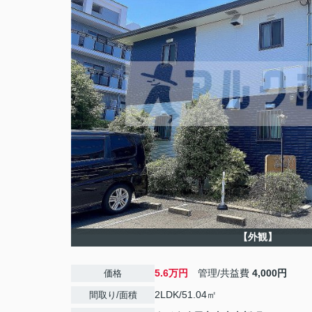
【外観】
5.6万円
管理/共益費
4,000円
価格
2LDK/51.04㎡
間取り/面積