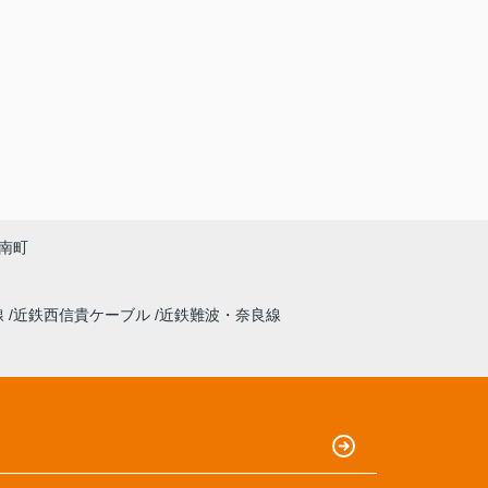
南町
線
近鉄西信貴ケーブル
近鉄難波・奈良線