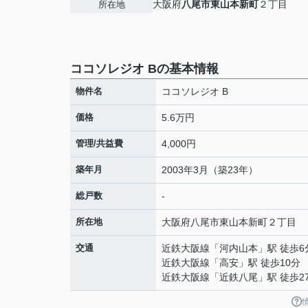
大阪府
八尾市
東山本新町
２丁目
所在地
ココソレジオ Bの基本情報
物件名
ココソレジオ B
価格
5.6万円
管理/共益費
4,000円
築年月
2003年3月（築23年）
総戸数
-
所在地
大阪府
八尾市
東山本新町
２丁目
交通
近鉄大阪線
「
河内山本
」駅 徒歩6
近鉄大阪線
「
高安
」駅 徒歩10分
近鉄大阪線
「
近鉄八尾
」駅 徒歩2