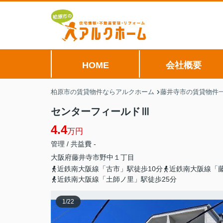
HOME
会社概要
柏原市の賃貸物件ならアルクホーム
藤井寺市の賃貸物件
センターフィールドⅢ
4.4
万円
管理 / 共益費 -
大阪府
藤井寺市
野中
１丁目
近鉄南大阪線「古市」駅徒歩10分
近鉄南大阪線「藤
近鉄南大阪線「土師ノ里」駅徒歩25分
1
/
22