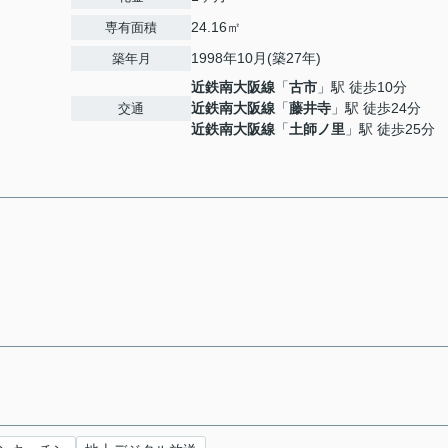
24.16㎡
専有面積
1998年10月(築27年)
築年月
近鉄南大阪線
「
古市
」駅 徒歩10分
近鉄南大阪線
「
藤井寺
」駅 徒歩24分
交通
近鉄南大阪線
「
土師ノ里
」駅 徒歩25分