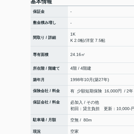
基本情報
-
保証金
敷金積み増し
-
1K
間取り / 詳細
K 2.0帖
/
洋室 7.5帖
24.16㎡
専有面積
4階 / 4階建
所在階 / 階建て
1998年10月(築27年)
築年月
保険会社 / 料金
有 少額短期保険 16,000円 / 2年
保証会社 / 料金
必加入 / その他
初回：貸主負担 更新：10,000-円
駐車場 / 月額
空無 / 80m
空家
現況