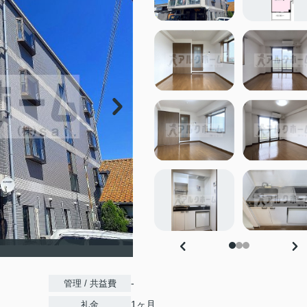
-
管理 / 共益費
1ヶ月
礼金