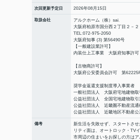
2026年08月15日
次回更新予定日
取扱会社
アルクホーム（株）sai.
大阪府柏原市国分西２丁目２－２８
TEL:072-975-2050
大阪府知事 (3) 第56490号
【一般建設業許可】
内装仕上工事業 大阪府知事許可（般
【古物商許可】
大阪府公安委員会許可 第62225R0
奨学金返還支援制度導入事業者
一般社団法人 大阪府宅地建物取
公益社団法人 全国宅地建物取引
公益社団法人 近畿圏不動産流通
公益社団法人 近畿地区不動産公
備考
新生活を失敗せず、スタートさせ
リティ面は、オートロック・TV
市周辺の住まいをお探しの方はア