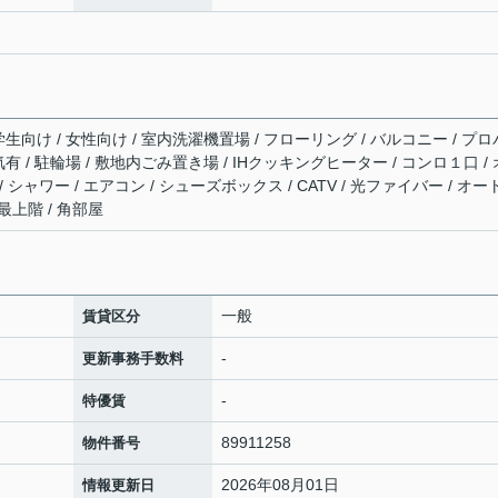
 学生向け / 女性向け / 室内洗濯機置場 / フローリング / バルコニー / プロ
電気有 / 駐輪場 / 敷地内ごみ置き場 / IHクッキングヒーター / コンロ１口 / 
シャワー / エアコン / シューズボックス / CATV / 光ファイバー / オー
最上階 / 角部屋
一般
賃貸区分
-
更新事務手数料
-
特優賃
89911258
物件番号
2026年08月01日
情報更新日