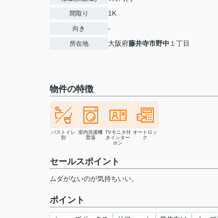
1K
間取り
-
向き
大阪府
藤井寺市
野中
１丁目
所在地
物件の特徴
バストイレ
室内洗濯機
TVモニタ付
オートロッ
別
置場
きインター
ク
ホン
セールスポイント
ムダがないのが気持ちいい。
ポイント